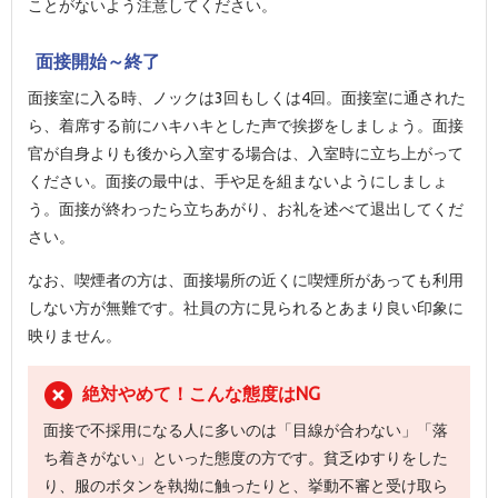
ことがないよう注意してください。
面接開始～終了
面接室に入る時、ノックは3回もしくは4回。面接室に通された
ら、着席する前にハキハキとした声で挨拶をしましょう。面接
官が自身よりも後から入室する場合は、入室時に立ち上がって
ください。面接の最中は、手や足を組まないようにしましょ
う。面接が終わったら立ちあがり、お礼を述べて退出してくだ
さい。
なお、喫煙者の方は、面接場所の近くに喫煙所があっても利用
しない方が無難です。社員の方に見られるとあまり良い印象に
映りません。
絶対やめて！こんな態度はNG
面接で不採用になる人に多いのは「目線が合わない」「落
ち着きがない」といった態度の方です。貧乏ゆすりをした
り、服のボタンを執拗に触ったりと、挙動不審と受け取ら