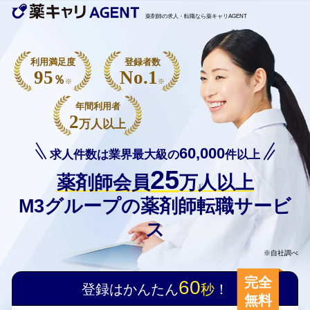
薬剤師の求人・転職なら薬キャリAGENT
利用満足度
登録者数
95
No.1
％
※
※
年間利用者
2
万人以上
60,000
求人件数は業界最大級の
件以上
25
薬剤師会員
万人以上
M3グループの薬剤師転職サービ
ス
※自社調べ
完全
60
登録はかんたん
秒
！
無料