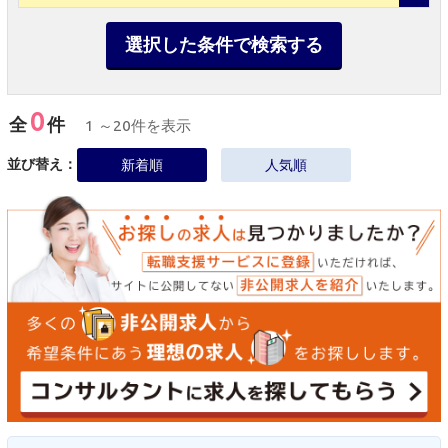
選択した条件で検索する
0
全
件
1 ～20件を表示
並び替え：
新着順
人気順