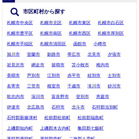
市区町村から探す
札幌市中央区
札幌市北区
札幌市東区
札幌市白石区
札幌市豊平区
札幌市南区
札幌市西区
札幌市厚別区
札幌市手稲区
札幌市清田区
函館市
小樽市
旭川市
室蘭市
釧路市
帯広市
北見市
夕張市
岩見沢市
網走市
留萌市
苫小牧市
稚内市
美唄市
芦別市
江別市
赤平市
紋別市
士別市
名寄市
三笠市
根室市
千歳市
滝川市
砂川市
歌志内市
深川市
富良野市
登別市
恵庭市
伊達市
北広島市
石狩市
北斗市
石狩郡当別町
石狩郡新篠津村
松前郡松前町
松前郡福島町
上磯郡知内町
上磯郡木古内町
亀田郡七飯町
茅部郡鹿部町
茅部郡森町
二海郡八雲町