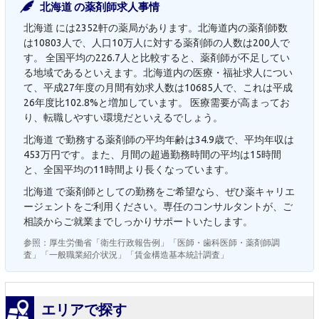
北海道 の薬剤師求人事情
北海道 には2352軒の薬局があります。北海道内の薬剤師数
は10803人で、人口10万人に対する薬剤師の人数は200人で
す。 全国平均の226.7人と比較すると、薬剤師が不足してい
る地域であるといえます。北海道内の医療・福祉求人につい
て、平成27年度の月間有効求人数は10685人で、これは平成
26年度比102.8%と増加しています。 医療需要が高まってお
り、転職しやすい環境だといえるでしょう。
北海道 で勤務する薬剤師の平均年齢は34.9歳で、平均年収は
453万円です。また、月間の超過勤務時間の平均は15時間
と、全国平均の11時間より長くなっています。
北海道 で薬剤師としての勤務をご希望なら、ぜひ薬キャリエ
ージェントをご利用ください。専任のコンサルタントが、ご
相談からご就業までしっかりサポートいたします。
参照：厚生労働省「衛生行政報告例」「医師・歯科医師・薬剤師調
査」「一般職業紹介状況」「賃金構造基本統計調査」
エリアで探す