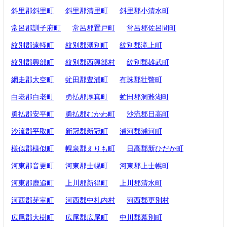
斜里郡斜里町
斜里郡清里町
斜里郡小清水町
常呂郡訓子府町
常呂郡置戸町
常呂郡佐呂間町
紋別郡遠軽町
紋別郡湧別町
紋別郡滝上町
紋別郡興部町
紋別郡西興部村
紋別郡雄武町
網走郡大空町
虻田郡豊浦町
有珠郡壮瞥町
白老郡白老町
勇払郡厚真町
虻田郡洞爺湖町
勇払郡安平町
勇払郡むかわ町
沙流郡日高町
沙流郡平取町
新冠郡新冠町
浦河郡浦河町
様似郡様似町
幌泉郡えりも町
日高郡新ひだか町
河東郡音更町
河東郡士幌町
河東郡上士幌町
河東郡鹿追町
上川郡新得町
上川郡清水町
河西郡芽室町
河西郡中札内村
河西郡更別村
広尾郡大樹町
広尾郡広尾町
中川郡幕別町