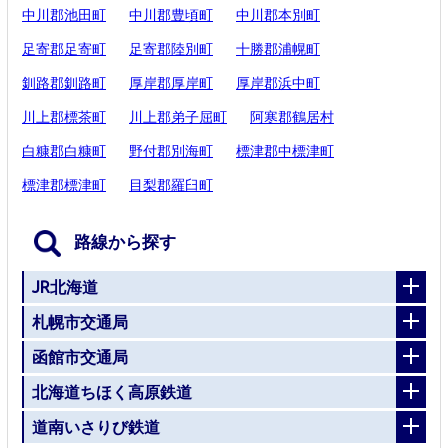
中川郡池田町
中川郡豊頃町
中川郡本別町
足寄郡足寄町
足寄郡陸別町
十勝郡浦幌町
釧路郡釧路町
厚岸郡厚岸町
厚岸郡浜中町
川上郡標茶町
川上郡弟子屈町
阿寒郡鶴居村
白糠郡白糠町
野付郡別海町
標津郡中標津町
標津郡標津町
目梨郡羅臼町
路線から探す
JR北海道
札幌市交通局
函館市交通局
北海道ちほく高原鉄道
道南いさりび鉄道