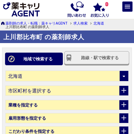
0
薬剤師の求人・転職：薬キャリAGENT
求人検索
北海道
上川郡比布町 の薬剤師求人
上川郡比布町 の薬剤師求人
路線・駅で検索する
地域で検索する
市区町村を選択する
業種
を指定する
雇用形態
を指定する
こだわり条件
を指定する