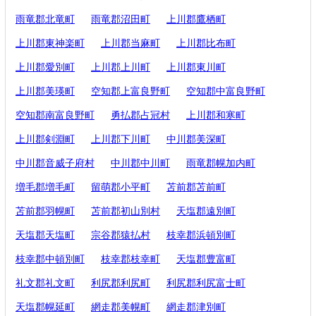
雨竜郡北竜町
雨竜郡沼田町
上川郡鷹栖町
上川郡東神楽町
上川郡当麻町
上川郡比布町
上川郡愛別町
上川郡上川町
上川郡東川町
上川郡美瑛町
空知郡上富良野町
空知郡中富良野町
空知郡南富良野町
勇払郡占冠村
上川郡和寒町
上川郡剣淵町
上川郡下川町
中川郡美深町
中川郡音威子府村
中川郡中川町
雨竜郡幌加内町
増毛郡増毛町
留萌郡小平町
苫前郡苫前町
苫前郡羽幌町
苫前郡初山別村
天塩郡遠別町
天塩郡天塩町
宗谷郡猿払村
枝幸郡浜頓別町
枝幸郡中頓別町
枝幸郡枝幸町
天塩郡豊富町
礼文郡礼文町
利尻郡利尻町
利尻郡利尻富士町
天塩郡幌延町
網走郡美幌町
網走郡津別町