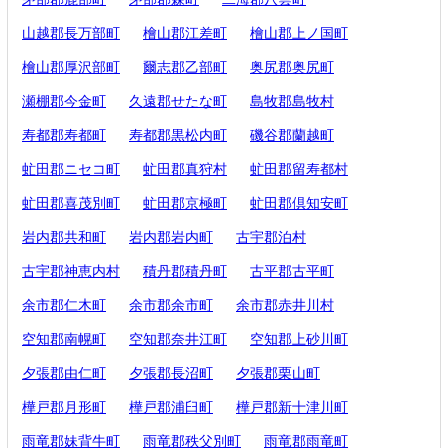
山越郡長万部町
檜山郡江差町
檜山郡上ノ国町
檜山郡厚沢部町
爾志郡乙部町
奥尻郡奥尻町
瀬棚郡今金町
久遠郡せたな町
島牧郡島牧村
寿都郡寿都町
寿都郡黒松内町
磯谷郡蘭越町
虻田郡ニセコ町
虻田郡真狩村
虻田郡留寿都村
虻田郡喜茂別町
虻田郡京極町
虻田郡倶知安町
岩内郡共和町
岩内郡岩内町
古宇郡泊村
古宇郡神恵内村
積丹郡積丹町
古平郡古平町
余市郡仁木町
余市郡余市町
余市郡赤井川村
空知郡南幌町
空知郡奈井江町
空知郡上砂川町
夕張郡由仁町
夕張郡長沼町
夕張郡栗山町
樺戸郡月形町
樺戸郡浦臼町
樺戸郡新十津川町
雨竜郡妹背牛町
雨竜郡秩父別町
雨竜郡雨竜町