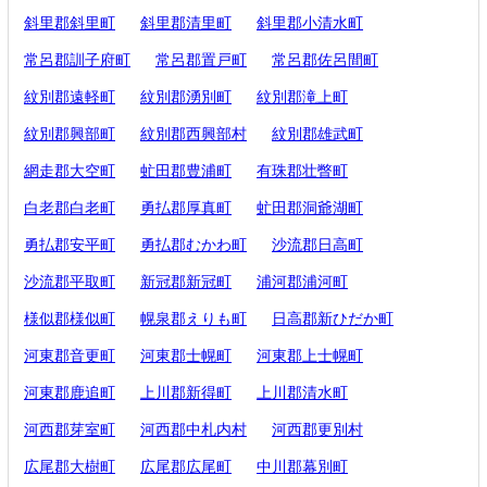
斜里郡斜里町
斜里郡清里町
斜里郡小清水町
常呂郡訓子府町
常呂郡置戸町
常呂郡佐呂間町
紋別郡遠軽町
紋別郡湧別町
紋別郡滝上町
紋別郡興部町
紋別郡西興部村
紋別郡雄武町
網走郡大空町
虻田郡豊浦町
有珠郡壮瞥町
白老郡白老町
勇払郡厚真町
虻田郡洞爺湖町
勇払郡安平町
勇払郡むかわ町
沙流郡日高町
沙流郡平取町
新冠郡新冠町
浦河郡浦河町
様似郡様似町
幌泉郡えりも町
日高郡新ひだか町
河東郡音更町
河東郡士幌町
河東郡上士幌町
河東郡鹿追町
上川郡新得町
上川郡清水町
河西郡芽室町
河西郡中札内村
河西郡更別村
広尾郡大樹町
広尾郡広尾町
中川郡幕別町