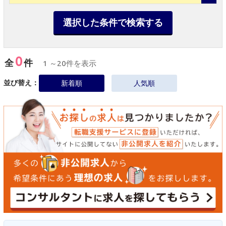
選択した条件で検索する
0
全
件
1 ～20件を表示
並び替え：
新着順
人気順