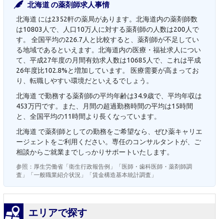
北海道 の薬剤師求人事情
北海道 には2352軒の薬局があります。北海道内の薬剤師数
は10803人で、人口10万人に対する薬剤師の人数は200人で
す。 全国平均の226.7人と比較すると、薬剤師が不足してい
る地域であるといえます。北海道内の医療・福祉求人につい
て、平成27年度の月間有効求人数は10685人で、これは平成
26年度比102.8%と増加しています。 医療需要が高まってお
り、転職しやすい環境だといえるでしょう。
北海道 で勤務する薬剤師の平均年齢は34.9歳で、平均年収は
453万円です。また、月間の超過勤務時間の平均は15時間
と、全国平均の11時間より長くなっています。
北海道 で薬剤師としての勤務をご希望なら、ぜひ薬キャリエ
ージェントをご利用ください。専任のコンサルタントが、ご
相談からご就業までしっかりサポートいたします。
参照：厚生労働省「衛生行政報告例」「医師・歯科医師・薬剤師調
査」「一般職業紹介状況」「賃金構造基本統計調査」
エリアで探す