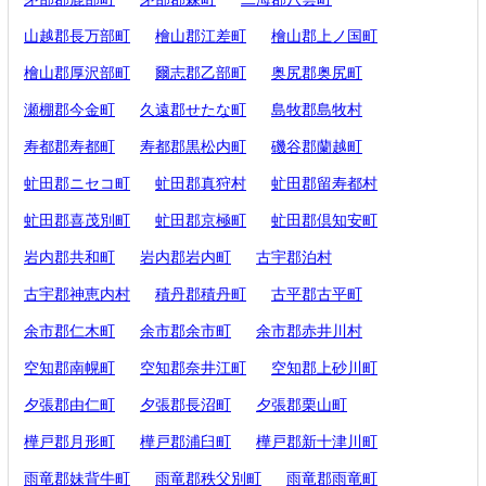
山越郡長万部町
檜山郡江差町
檜山郡上ノ国町
檜山郡厚沢部町
爾志郡乙部町
奥尻郡奥尻町
瀬棚郡今金町
久遠郡せたな町
島牧郡島牧村
寿都郡寿都町
寿都郡黒松内町
磯谷郡蘭越町
虻田郡ニセコ町
虻田郡真狩村
虻田郡留寿都村
虻田郡喜茂別町
虻田郡京極町
虻田郡倶知安町
岩内郡共和町
岩内郡岩内町
古宇郡泊村
古宇郡神恵内村
積丹郡積丹町
古平郡古平町
余市郡仁木町
余市郡余市町
余市郡赤井川村
空知郡南幌町
空知郡奈井江町
空知郡上砂川町
夕張郡由仁町
夕張郡長沼町
夕張郡栗山町
樺戸郡月形町
樺戸郡浦臼町
樺戸郡新十津川町
雨竜郡妹背牛町
雨竜郡秩父別町
雨竜郡雨竜町