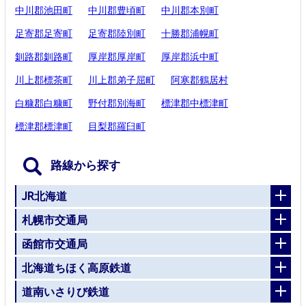
中川郡池田町
中川郡豊頃町
中川郡本別町
足寄郡足寄町
足寄郡陸別町
十勝郡浦幌町
釧路郡釧路町
厚岸郡厚岸町
厚岸郡浜中町
川上郡標茶町
川上郡弟子屈町
阿寒郡鶴居村
白糠郡白糠町
野付郡別海町
標津郡中標津町
標津郡標津町
目梨郡羅臼町
路線から探す
JR北海道
札幌市交通局
函館市交通局
北海道ちほく高原鉄道
道南いさりび鉄道