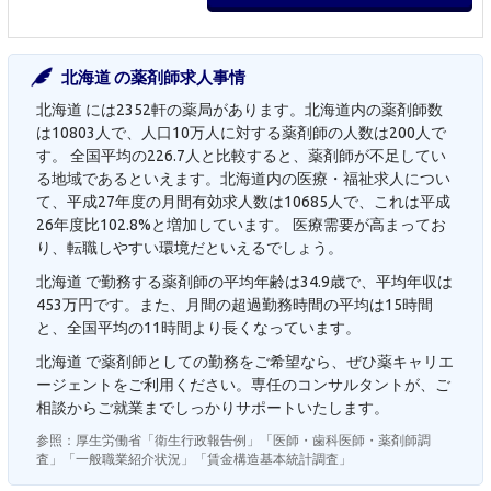
北海道 の薬剤師求人事情
北海道 には2352軒の薬局があります。北海道内の薬剤師数
は10803人で、人口10万人に対する薬剤師の人数は200人で
す。 全国平均の226.7人と比較すると、薬剤師が不足してい
る地域であるといえます。北海道内の医療・福祉求人につい
て、平成27年度の月間有効求人数は10685人で、これは平成
26年度比102.8%と増加しています。 医療需要が高まってお
り、転職しやすい環境だといえるでしょう。
北海道 で勤務する薬剤師の平均年齢は34.9歳で、平均年収は
453万円です。また、月間の超過勤務時間の平均は15時間
と、全国平均の11時間より長くなっています。
北海道 で薬剤師としての勤務をご希望なら、ぜひ薬キャリエ
ージェントをご利用ください。専任のコンサルタントが、ご
相談からご就業までしっかりサポートいたします。
参照：厚生労働省「衛生行政報告例」「医師・歯科医師・薬剤師調
査」「一般職業紹介状況」「賃金構造基本統計調査」