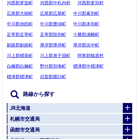
河西郡芽室町
河西郡中札内村
河西郡更別村
広尾郡大樹町
広尾郡広尾町
中川郡幕別町
中川郡池田町
中川郡豊頃町
中川郡本別町
足寄郡足寄町
足寄郡陸別町
十勝郡浦幌町
釧路郡釧路町
厚岸郡厚岸町
厚岸郡浜中町
川上郡標茶町
川上郡弟子屈町
阿寒郡鶴居村
白糠郡白糠町
野付郡別海町
標津郡中標津町
標津郡標津町
目梨郡羅臼町
路線から探す
JR北海道
札幌市交通局
函館市交通局