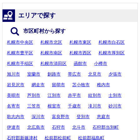
エリアで探す
市区町村から探す
札幌市中央区
札幌市北区
札幌市東区
札幌市白石区
札幌市豊平区
札幌市南区
札幌市西区
札幌市厚別区
札幌市手稲区
札幌市清田区
函館市
小樽市
旭川市
室蘭市
釧路市
帯広市
北見市
夕張市
岩見沢市
網走市
留萌市
苫小牧市
稚内市
美唄市
芦別市
江別市
赤平市
紋別市
士別市
名寄市
三笠市
根室市
千歳市
滝川市
砂川市
歌志内市
深川市
富良野市
登別市
恵庭市
伊達市
北広島市
石狩市
北斗市
石狩郡当別町
石狩郡新篠津村
松前郡松前町
松前郡福島町