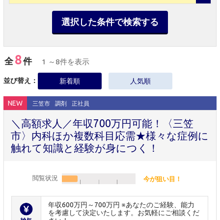
選択した条件で検索する
8
全
件
1 ～8件を表示
並び替え：
新着順
人気順
NEW
三笠市
調剤
正社員
＼高額求人／年収700万円可能！〈三笠
市〉内科ほか複数科目応需★様々な症例に
触れて知識と経験が身につく！
閲覧状況
今が狙い目！
年収600万円～700万円 ※あなたのご経験、能力
を考慮して決定いたします。お気軽にご相談くだ