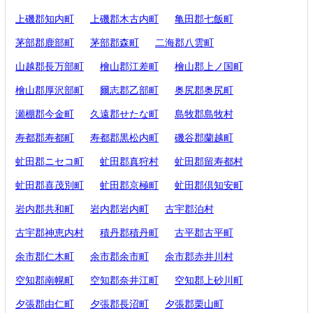
上磯郡知内町
上磯郡木古内町
亀田郡七飯町
茅部郡鹿部町
茅部郡森町
二海郡八雲町
山越郡長万部町
檜山郡江差町
檜山郡上ノ国町
檜山郡厚沢部町
爾志郡乙部町
奥尻郡奥尻町
瀬棚郡今金町
久遠郡せたな町
島牧郡島牧村
寿都郡寿都町
寿都郡黒松内町
磯谷郡蘭越町
虻田郡ニセコ町
虻田郡真狩村
虻田郡留寿都村
虻田郡喜茂別町
虻田郡京極町
虻田郡倶知安町
岩内郡共和町
岩内郡岩内町
古宇郡泊村
古宇郡神恵内村
積丹郡積丹町
古平郡古平町
余市郡仁木町
余市郡余市町
余市郡赤井川村
空知郡南幌町
空知郡奈井江町
空知郡上砂川町
夕張郡由仁町
夕張郡長沼町
夕張郡栗山町