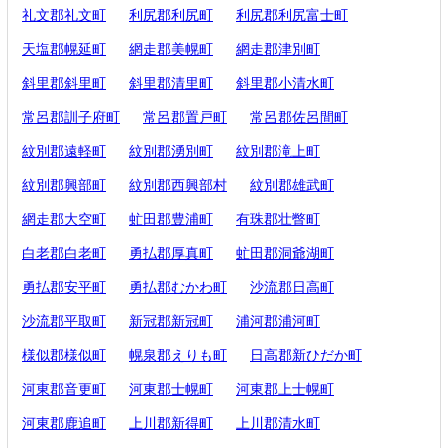
礼文郡礼文町
利尻郡利尻町
利尻郡利尻富士町
天塩郡幌延町
網走郡美幌町
網走郡津別町
斜里郡斜里町
斜里郡清里町
斜里郡小清水町
常呂郡訓子府町
常呂郡置戸町
常呂郡佐呂間町
紋別郡遠軽町
紋別郡湧別町
紋別郡滝上町
紋別郡興部町
紋別郡西興部村
紋別郡雄武町
網走郡大空町
虻田郡豊浦町
有珠郡壮瞥町
白老郡白老町
勇払郡厚真町
虻田郡洞爺湖町
勇払郡安平町
勇払郡むかわ町
沙流郡日高町
沙流郡平取町
新冠郡新冠町
浦河郡浦河町
様似郡様似町
幌泉郡えりも町
日高郡新ひだか町
河東郡音更町
河東郡士幌町
河東郡上士幌町
河東郡鹿追町
上川郡新得町
上川郡清水町