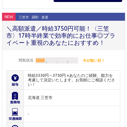
NEW
三笠市
調剤
派遣
＼高額派遣／時給3750円可能！〈三笠
市〉17時半終業で効率的にお仕事◎プラ
イベート重視のあなたにおすすめ！
閲覧状況
今が狙い目！
時給3330円～3750円 ※あなたのご経験、能力を
考慮して決定いたします。お気軽にご相談くださ
い！
北海道 三笠市
-