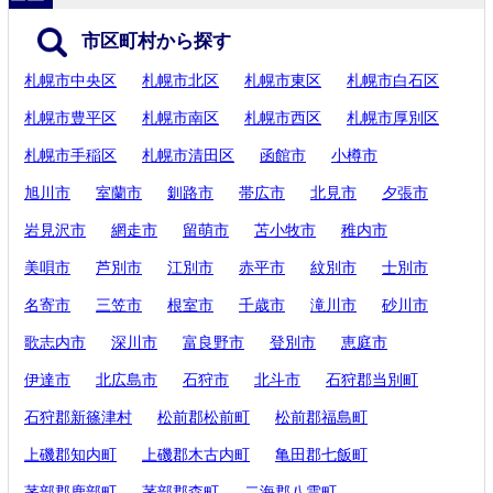
市区町村から探す
札幌市中央区
札幌市北区
札幌市東区
札幌市白石区
札幌市豊平区
札幌市南区
札幌市西区
札幌市厚別区
札幌市手稲区
札幌市清田区
函館市
小樽市
旭川市
室蘭市
釧路市
帯広市
北見市
夕張市
岩見沢市
網走市
留萌市
苫小牧市
稚内市
美唄市
芦別市
江別市
赤平市
紋別市
士別市
名寄市
三笠市
根室市
千歳市
滝川市
砂川市
歌志内市
深川市
富良野市
登別市
恵庭市
伊達市
北広島市
石狩市
北斗市
石狩郡当別町
石狩郡新篠津村
松前郡松前町
松前郡福島町
上磯郡知内町
上磯郡木古内町
亀田郡七飯町
茅部郡鹿部町
茅部郡森町
二海郡八雲町