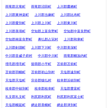
雨竜郡北竜町
雨竜郡沼田町
上川郡鷹栖町
上川郡東神楽町
上川郡当麻町
上川郡比布町
上川郡愛別町
上川郡上川町
上川郡東川町
上川郡美瑛町
空知郡上富良野町
空知郡中富良野町
空知郡南富良野町
勇払郡占冠村
上川郡和寒町
上川郡剣淵町
上川郡下川町
中川郡美深町
中川郡音威子府村
中川郡中川町
雨竜郡幌加内町
増毛郡増毛町
留萌郡小平町
苫前郡苫前町
苫前郡羽幌町
苫前郡初山別村
天塩郡遠別町
天塩郡天塩町
宗谷郡猿払村
枝幸郡浜頓別町
枝幸郡中頓別町
枝幸郡枝幸町
天塩郡豊富町
礼文郡礼文町
利尻郡利尻町
利尻郡利尻富士町
天塩郡幌延町
網走郡美幌町
網走郡津別町