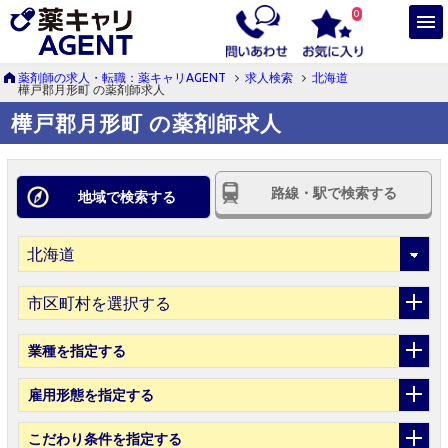
0
薬剤師の求人・転職：薬キャリAGENT
求人検索
北海道
樺戸郡月形町 の薬剤師求人
樺戸郡月形町 の薬剤師求人
路線・駅で検索する
地域で検索する
市区町村を選択する
業種
を指定する
雇用形態
を指定する
こだわり条件
を指定する