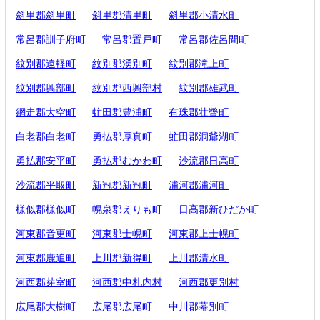
斜里郡斜里町
斜里郡清里町
斜里郡小清水町
常呂郡訓子府町
常呂郡置戸町
常呂郡佐呂間町
紋別郡遠軽町
紋別郡湧別町
紋別郡滝上町
紋別郡興部町
紋別郡西興部村
紋別郡雄武町
網走郡大空町
虻田郡豊浦町
有珠郡壮瞥町
白老郡白老町
勇払郡厚真町
虻田郡洞爺湖町
勇払郡安平町
勇払郡むかわ町
沙流郡日高町
沙流郡平取町
新冠郡新冠町
浦河郡浦河町
様似郡様似町
幌泉郡えりも町
日高郡新ひだか町
河東郡音更町
河東郡士幌町
河東郡上士幌町
河東郡鹿追町
上川郡新得町
上川郡清水町
河西郡芽室町
河西郡中札内村
河西郡更別村
広尾郡大樹町
広尾郡広尾町
中川郡幕別町