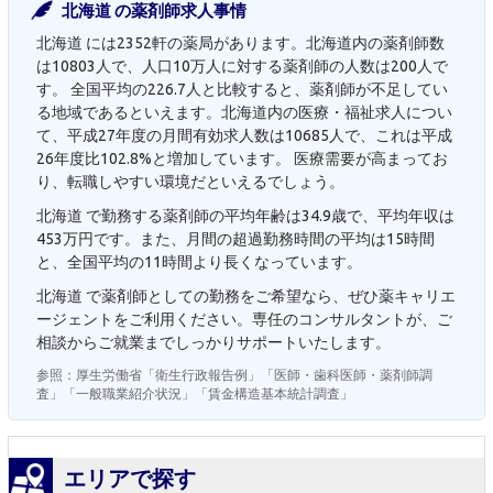
北海道 の薬剤師求人事情
北海道 には2352軒の薬局があります。北海道内の薬剤師数
は10803人で、人口10万人に対する薬剤師の人数は200人で
す。 全国平均の226.7人と比較すると、薬剤師が不足してい
る地域であるといえます。北海道内の医療・福祉求人につい
て、平成27年度の月間有効求人数は10685人で、これは平成
26年度比102.8%と増加しています。 医療需要が高まってお
り、転職しやすい環境だといえるでしょう。
北海道 で勤務する薬剤師の平均年齢は34.9歳で、平均年収は
453万円です。また、月間の超過勤務時間の平均は15時間
と、全国平均の11時間より長くなっています。
北海道 で薬剤師としての勤務をご希望なら、ぜひ薬キャリエ
ージェントをご利用ください。専任のコンサルタントが、ご
相談からご就業までしっかりサポートいたします。
参照：厚生労働省「衛生行政報告例」「医師・歯科医師・薬剤師調
査」「一般職業紹介状況」「賃金構造基本統計調査」
エリアで探す