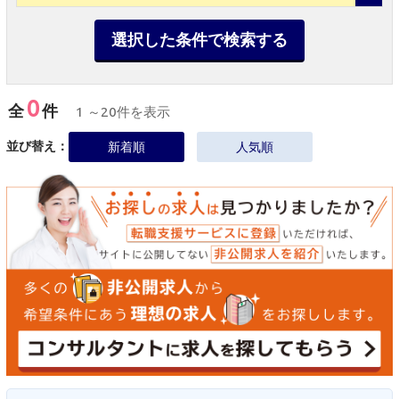
選択した条件で検索する
0
全
件
1 ～20件を表示
並び替え：
新着順
人気順