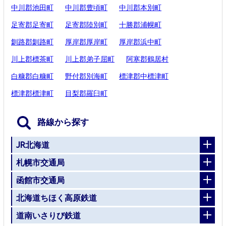
中川郡池田町
中川郡豊頃町
中川郡本別町
足寄郡足寄町
足寄郡陸別町
十勝郡浦幌町
釧路郡釧路町
厚岸郡厚岸町
厚岸郡浜中町
川上郡標茶町
川上郡弟子屈町
阿寒郡鶴居村
白糠郡白糠町
野付郡別海町
標津郡中標津町
標津郡標津町
目梨郡羅臼町
路線から探す
JR北海道
札幌市交通局
函館市交通局
北海道ちほく高原鉄道
道南いさりび鉄道