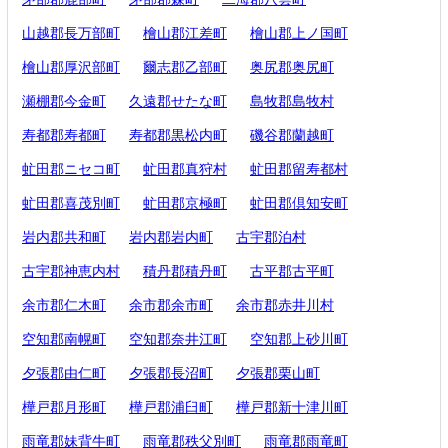
山越郡長万部町
檜山郡江差町
檜山郡上ノ国町
檜山郡厚沢部町
爾志郡乙部町
奥尻郡奥尻町
瀬棚郡今金町
久遠郡せたな町
島牧郡島牧村
寿都郡寿都町
寿都郡黒松内町
磯谷郡蘭越町
虻田郡ニセコ町
虻田郡真狩村
虻田郡留寿都村
虻田郡喜茂別町
虻田郡京極町
虻田郡倶知安町
岩内郡共和町
岩内郡岩内町
古宇郡泊村
古宇郡神恵内村
積丹郡積丹町
古平郡古平町
余市郡仁木町
余市郡余市町
余市郡赤井川村
空知郡南幌町
空知郡奈井江町
空知郡上砂川町
夕張郡由仁町
夕張郡長沼町
夕張郡栗山町
樺戸郡月形町
樺戸郡浦臼町
樺戸郡新十津川町
雨竜郡妹背牛町
雨竜郡秩父別町
雨竜郡雨竜町