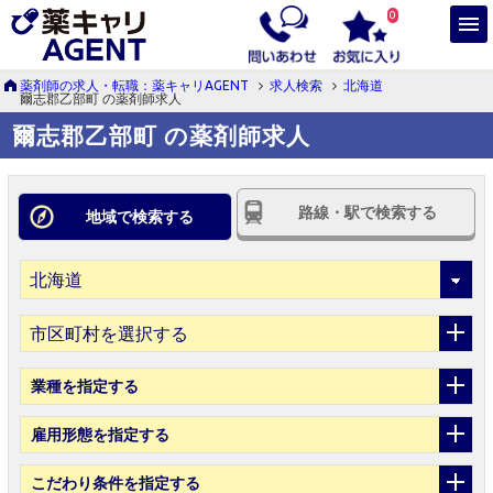
0
薬剤師の求人・転職：薬キャリAGENT
求人検索
北海道
爾志郡乙部町 の薬剤師求人
爾志郡乙部町 の薬剤師求人
路線・駅で検索する
地域で検索する
市区町村を選択する
業種
を指定する
雇用形態
を指定する
こだわり条件
を指定する