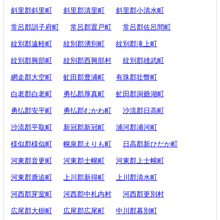
斜里郡斜里町
斜里郡清里町
斜里郡小清水町
常呂郡訓子府町
常呂郡置戸町
常呂郡佐呂間町
紋別郡遠軽町
紋別郡湧別町
紋別郡滝上町
紋別郡興部町
紋別郡西興部村
紋別郡雄武町
網走郡大空町
虻田郡豊浦町
有珠郡壮瞥町
白老郡白老町
勇払郡厚真町
虻田郡洞爺湖町
勇払郡安平町
勇払郡むかわ町
沙流郡日高町
沙流郡平取町
新冠郡新冠町
浦河郡浦河町
様似郡様似町
幌泉郡えりも町
日高郡新ひだか町
河東郡音更町
河東郡士幌町
河東郡上士幌町
河東郡鹿追町
上川郡新得町
上川郡清水町
河西郡芽室町
河西郡中札内村
河西郡更別村
広尾郡大樹町
広尾郡広尾町
中川郡幕別町