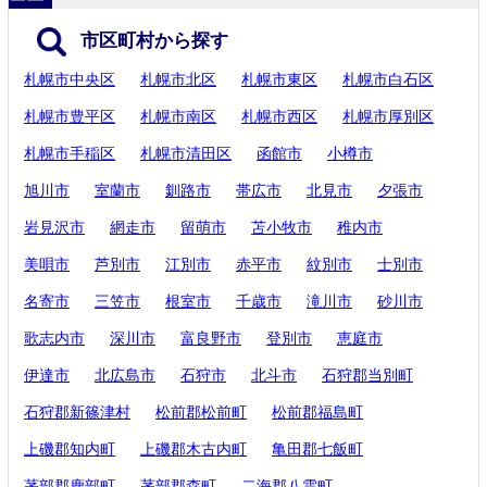
市区町村から探す
札幌市中央区
札幌市北区
札幌市東区
札幌市白石区
札幌市豊平区
札幌市南区
札幌市西区
札幌市厚別区
札幌市手稲区
札幌市清田区
函館市
小樽市
旭川市
室蘭市
釧路市
帯広市
北見市
夕張市
岩見沢市
網走市
留萌市
苫小牧市
稚内市
美唄市
芦別市
江別市
赤平市
紋別市
士別市
名寄市
三笠市
根室市
千歳市
滝川市
砂川市
歌志内市
深川市
富良野市
登別市
恵庭市
伊達市
北広島市
石狩市
北斗市
石狩郡当別町
石狩郡新篠津村
松前郡松前町
松前郡福島町
上磯郡知内町
上磯郡木古内町
亀田郡七飯町
茅部郡鹿部町
茅部郡森町
二海郡八雲町