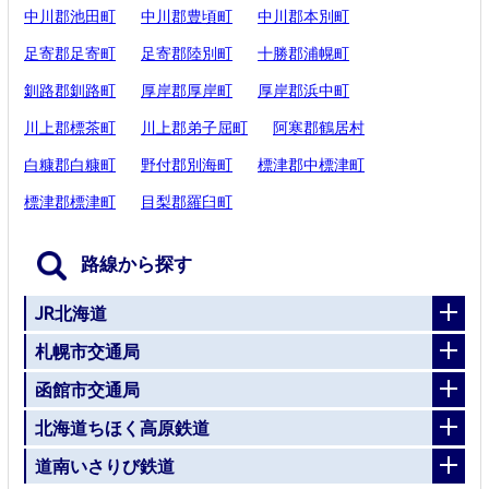
中川郡池田町
中川郡豊頃町
中川郡本別町
足寄郡足寄町
足寄郡陸別町
十勝郡浦幌町
釧路郡釧路町
厚岸郡厚岸町
厚岸郡浜中町
川上郡標茶町
川上郡弟子屈町
阿寒郡鶴居村
白糠郡白糠町
野付郡別海町
標津郡中標津町
標津郡標津町
目梨郡羅臼町
路線から探す
JR北海道
札幌市交通局
函館市交通局
北海道ちほく高原鉄道
道南いさりび鉄道