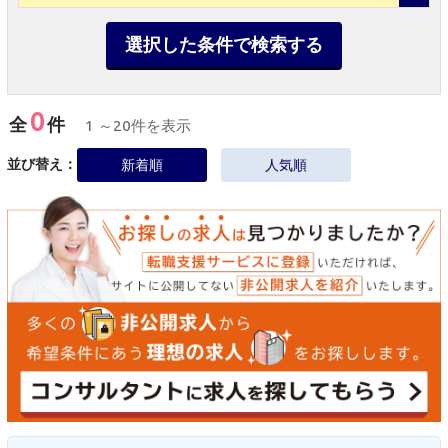
選択した条件で検索する
0
全
件
1 ～20件を表示
並び替え：
新着順
人気順