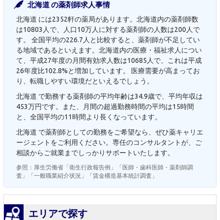
北海道 の薬剤師求人事情
北海道 には2352軒の薬局があります。北海道内の薬剤師数
は10803人で、人口10万人に対する薬剤師の人数は200人で
す。 全国平均の226.7人と比較すると、薬剤師が不足してい
る地域であるといえます。北海道内の医療・福祉求人につい
て、平成27年度の月間有効求人数は10685人で、これは平成
26年度比102.8%と増加しています。 医療需要が高まってお
り、転職しやすい環境だといえるでしょう。
北海道 で勤務する薬剤師の平均年齢は34.9歳で、平均年収は
453万円です。また、月間の超過勤務時間の平均は15時間
と、全国平均の11時間より長くなっています。
北海道 で薬剤師としての勤務をご希望なら、ぜひ薬キャリエ
ージェントをご利用ください。専任のコンサルタントが、ご
相談からご就業までしっかりサポートいたします。
参照：厚生労働省「衛生行政報告例」「医師・歯科医師・薬剤師調
査」「一般職業紹介状況」「賃金構造基本統計調査」
エリアで探す