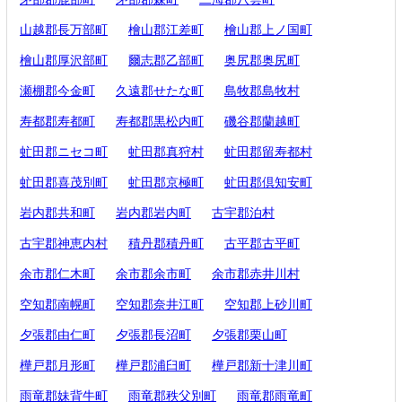
山越郡長万部町
檜山郡江差町
檜山郡上ノ国町
檜山郡厚沢部町
爾志郡乙部町
奥尻郡奥尻町
瀬棚郡今金町
久遠郡せたな町
島牧郡島牧村
寿都郡寿都町
寿都郡黒松内町
磯谷郡蘭越町
虻田郡ニセコ町
虻田郡真狩村
虻田郡留寿都村
虻田郡喜茂別町
虻田郡京極町
虻田郡倶知安町
岩内郡共和町
岩内郡岩内町
古宇郡泊村
古宇郡神恵内村
積丹郡積丹町
古平郡古平町
余市郡仁木町
余市郡余市町
余市郡赤井川村
空知郡南幌町
空知郡奈井江町
空知郡上砂川町
夕張郡由仁町
夕張郡長沼町
夕張郡栗山町
樺戸郡月形町
樺戸郡浦臼町
樺戸郡新十津川町
雨竜郡妹背牛町
雨竜郡秩父別町
雨竜郡雨竜町