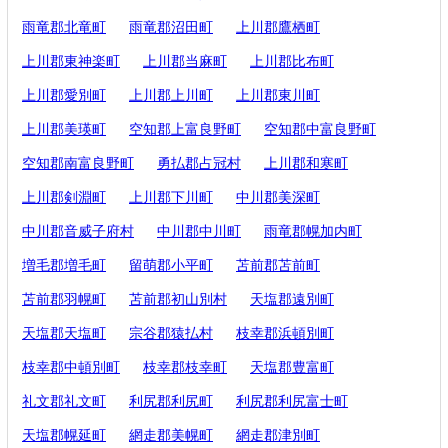
雨竜郡北竜町
雨竜郡沼田町
上川郡鷹栖町
上川郡東神楽町
上川郡当麻町
上川郡比布町
上川郡愛別町
上川郡上川町
上川郡東川町
上川郡美瑛町
空知郡上富良野町
空知郡中富良野町
空知郡南富良野町
勇払郡占冠村
上川郡和寒町
上川郡剣淵町
上川郡下川町
中川郡美深町
中川郡音威子府村
中川郡中川町
雨竜郡幌加内町
増毛郡増毛町
留萌郡小平町
苫前郡苫前町
苫前郡羽幌町
苫前郡初山別村
天塩郡遠別町
天塩郡天塩町
宗谷郡猿払村
枝幸郡浜頓別町
枝幸郡中頓別町
枝幸郡枝幸町
天塩郡豊富町
礼文郡礼文町
利尻郡利尻町
利尻郡利尻富士町
天塩郡幌延町
網走郡美幌町
網走郡津別町