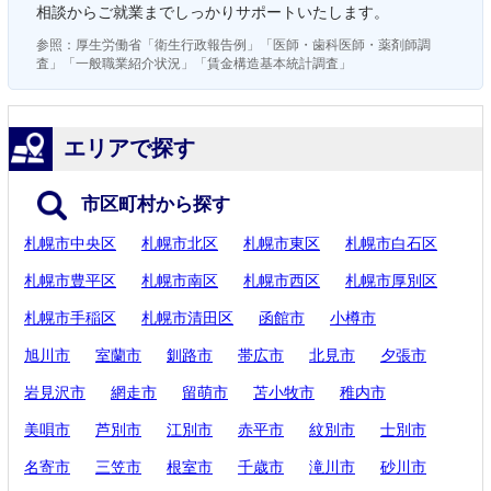
相談からご就業までしっかりサポートいたします。
参照：厚生労働省「衛生行政報告例」「医師・歯科医師・薬剤師調
査」「一般職業紹介状況」「賃金構造基本統計調査」
エリアで探す
市区町村から探す
札幌市中央区
札幌市北区
札幌市東区
札幌市白石区
札幌市豊平区
札幌市南区
札幌市西区
札幌市厚別区
札幌市手稲区
札幌市清田区
函館市
小樽市
旭川市
室蘭市
釧路市
帯広市
北見市
夕張市
岩見沢市
網走市
留萌市
苫小牧市
稚内市
美唄市
芦別市
江別市
赤平市
紋別市
士別市
名寄市
三笠市
根室市
千歳市
滝川市
砂川市