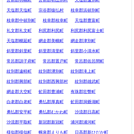
天塩郡天塩町
宗谷郡猿払村
枝幸郡浜頓別町
枝幸郡中頓別町
枝幸郡枝幸町
天塩郡豊富町
礼文郡礼文町
利尻郡利尻町
利尻郡利尻富士町
天塩郡幌延町
網走郡美幌町
網走郡津別町
斜里郡斜里町
斜里郡清里町
斜里郡小清水町
常呂郡訓子府町
常呂郡置戸町
常呂郡佐呂間町
紋別郡遠軽町
紋別郡湧別町
紋別郡滝上町
紋別郡興部町
紋別郡西興部村
紋別郡雄武町
網走郡大空町
虻田郡豊浦町
有珠郡壮瞥町
白老郡白老町
勇払郡厚真町
虻田郡洞爺湖町
勇払郡安平町
勇払郡むかわ町
沙流郡日高町
沙流郡平取町
新冠郡新冠町
浦河郡浦河町
様似郡様似町
幌泉郡えりも町
日高郡新ひだか町