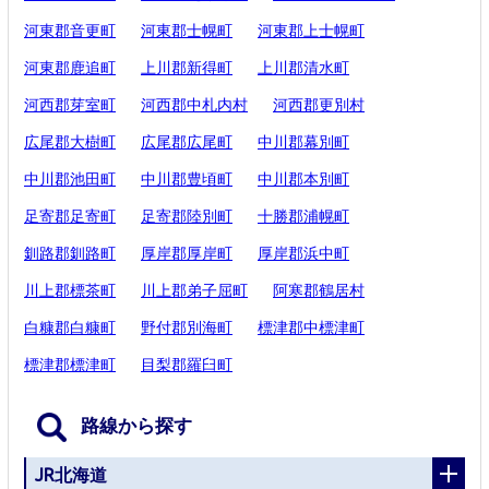
河東郡音更町
河東郡士幌町
河東郡上士幌町
河東郡鹿追町
上川郡新得町
上川郡清水町
河西郡芽室町
河西郡中札内村
河西郡更別村
広尾郡大樹町
広尾郡広尾町
中川郡幕別町
中川郡池田町
中川郡豊頃町
中川郡本別町
足寄郡足寄町
足寄郡陸別町
十勝郡浦幌町
釧路郡釧路町
厚岸郡厚岸町
厚岸郡浜中町
川上郡標茶町
川上郡弟子屈町
阿寒郡鶴居村
白糠郡白糠町
野付郡別海町
標津郡中標津町
標津郡標津町
目梨郡羅臼町
路線から探す
JR北海道