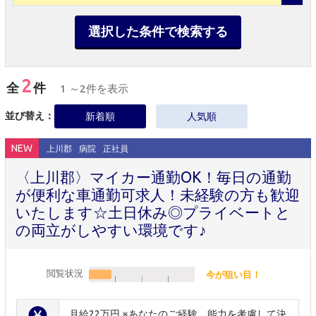
選択した条件で検索する
2
全
件
1 ～2件を表示
並び替え：
新着順
人気順
NEW
上川郡
病院
正社員
〈上川郡〉マイカー通勤OK！毎日の通勤
が便利な車通勤可求人！未経験の方も歓迎
いたします☆土日休み◎プライベートと
の両立がしやすい環境です♪
閲覧状況
今が狙い目！
月給22万円 ※あなたのご経験、能力を考慮して決