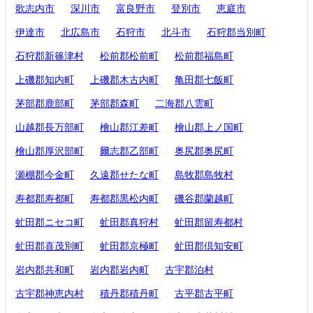
歌志内市
深川市
富良野市
登別市
恵庭市
伊達市
北広島市
石狩市
北斗市
石狩郡当別町
石狩郡新篠津村
松前郡松前町
松前郡福島町
上磯郡知内町
上磯郡木古内町
亀田郡七飯町
茅部郡鹿部町
茅部郡森町
二海郡八雲町
山越郡長万部町
檜山郡江差町
檜山郡上ノ国町
檜山郡厚沢部町
爾志郡乙部町
奥尻郡奥尻町
瀬棚郡今金町
久遠郡せたな町
島牧郡島牧村
寿都郡寿都町
寿都郡黒松内町
磯谷郡蘭越町
虻田郡ニセコ町
虻田郡真狩村
虻田郡留寿都村
虻田郡喜茂別町
虻田郡京極町
虻田郡倶知安町
岩内郡共和町
岩内郡岩内町
古宇郡泊村
古宇郡神恵内村
積丹郡積丹町
古平郡古平町