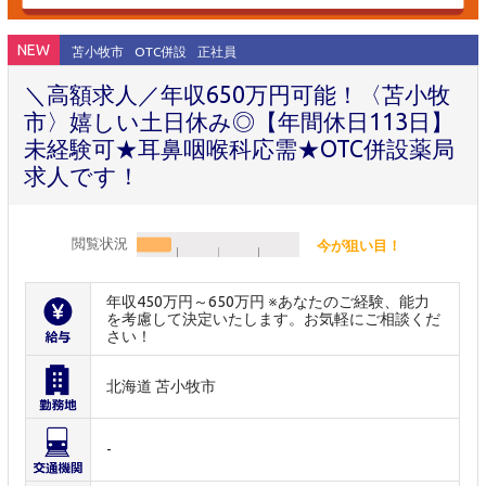
NEW
苫小牧市
OTC併設
正社員
＼高額求人／年収650万円可能！〈苫小牧
市〉嬉しい土日休み◎【年間休日113日】
未経験可★耳鼻咽喉科応需★OTC併設薬局
求人です！
閲覧状況
今が狙い目！
年収450万円～650万円 ※あなたのご経験、能力
を考慮して決定いたします。お気軽にご相談くだ
さい！
北海道 苫小牧市
-