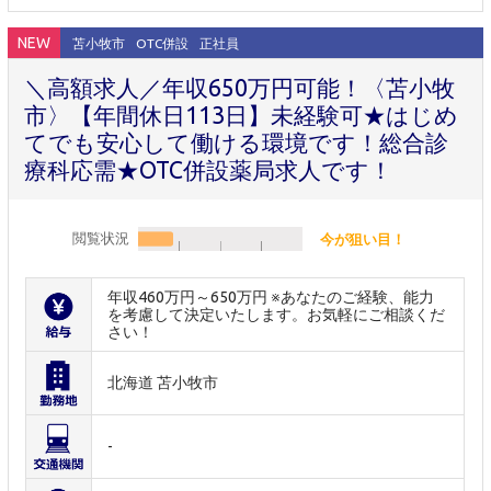
NEW
苫小牧市
OTC併設
正社員
＼高額求人／年収650万円可能！〈苫小牧
市〉【年間休日113日】未経験可★はじめ
てでも安心して働ける環境です！総合診
療科応需★OTC併設薬局求人です！
閲覧状況
今が狙い目！
年収460万円～650万円 ※あなたのご経験、能力
を考慮して決定いたします。お気軽にご相談くだ
さい！
北海道 苫小牧市
-