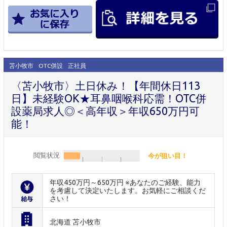
苫小牧市
OTC併設
正社員
〈苫小牧市〉土日休み！【年間休日113
日】未経験OK★耳鼻咽喉科応需！OTC併
設薬局求人◎＜高年収＞年収650万円可
能！
閲覧状況
今が狙い目！
年収450万円～650万円 ※あなたのご経験、能力
を考慮して決定いたします。お気軽にご相談くだ
さい！
北海道 苫小牧市