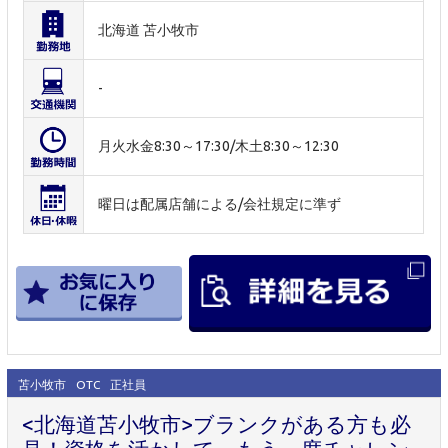
北海道 苫小牧市
-
月火水金8:30～17:30/木土8:30～12:30
曜日は配属店舗による/会社規定に準ず
苫小牧市
OTC
正社員
<北海道苫小牧市>ブランクがある方も必