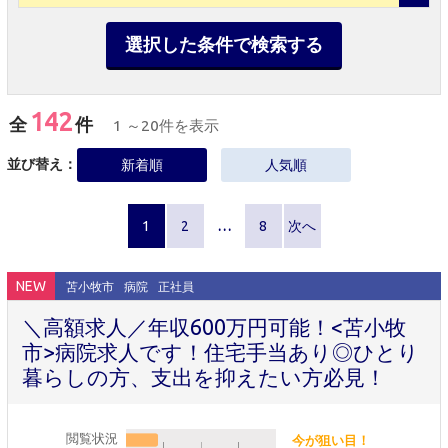
選択した条件で検索する
142
全
件
1 ～20件を表示
並び替え：
新着順
人気順
1
2
…
8
次へ
NEW
苫小牧市
病院
正社員
＼高額求人／年収600万円可能！<苫小牧
市>病院求人です！住宅手当あり◎ひとり
暮らしの方、支出を抑えたい方必見！
閲覧状況
今が狙い目！