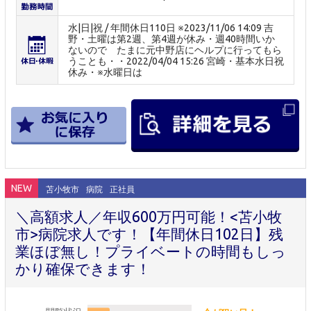
水|日|祝 / 年間休日110日 ※2023/11/06 14:09 吉
野・土曜は第2週、第4週が休み・週40時間いか
ないので たまに元中野店にヘルプに行ってもら
うことも・・2022/04/04 15:26 宮崎・基本水日祝
休み・※水曜日は
NEW
苫小牧市
病院
正社員
＼高額求人／年収600万円可能！<苫小牧
市>病院求人です！【年間休日102日】残
業ほぼ無し！プライベートの時間もしっ
かり確保できます！