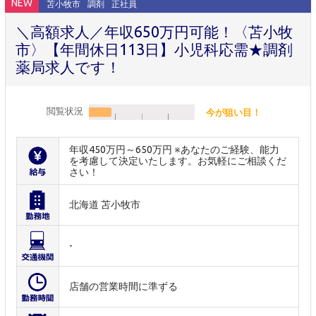
NEW
苫小牧市
調剤
正社員
＼高額求人／年収650万円可能！〈苫小牧
市〉【年間休日113日】小児科応需★調剤
薬局求人です！
閲覧状況
今が狙い目！
年収450万円～650万円 ※あなたのご経験、能力
を考慮して決定いたします。お気軽にご相談くだ
さい！
北海道 苫小牧市
-
店舗の営業時間に準ずる