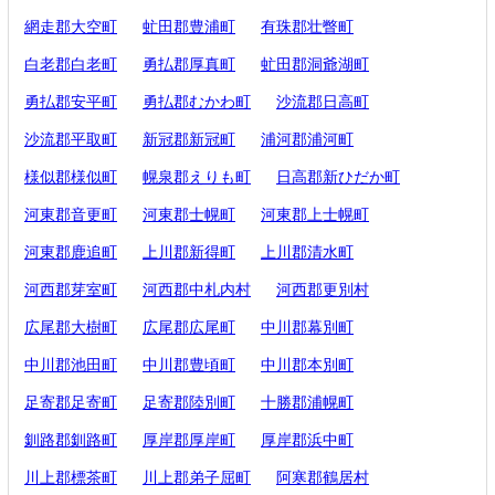
網走郡大空町
虻田郡豊浦町
有珠郡壮瞥町
白老郡白老町
勇払郡厚真町
虻田郡洞爺湖町
勇払郡安平町
勇払郡むかわ町
沙流郡日高町
沙流郡平取町
新冠郡新冠町
浦河郡浦河町
様似郡様似町
幌泉郡えりも町
日高郡新ひだか町
河東郡音更町
河東郡士幌町
河東郡上士幌町
河東郡鹿追町
上川郡新得町
上川郡清水町
河西郡芽室町
河西郡中札内村
河西郡更別村
広尾郡大樹町
広尾郡広尾町
中川郡幕別町
中川郡池田町
中川郡豊頃町
中川郡本別町
足寄郡足寄町
足寄郡陸別町
十勝郡浦幌町
釧路郡釧路町
厚岸郡厚岸町
厚岸郡浜中町
川上郡標茶町
川上郡弟子屈町
阿寒郡鶴居村