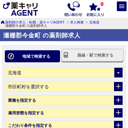
0
薬剤師の求人・転職：薬キャリAGENT
求人検索
北海道
瀬棚郡今金町 の薬剤師求人
瀬棚郡今金町 の薬剤師求人
路線・駅で検索する
地域で検索する
市区町村を選択する
業種
を指定する
雇用形態
を指定する
こだわり条件
を指定する