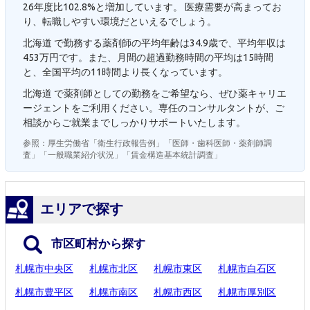
26年度比102.8%と増加しています。 医療需要が高まってお
り、転職しやすい環境だといえるでしょう。
北海道 で勤務する薬剤師の平均年齢は34.9歳で、平均年収は
453万円です。また、月間の超過勤務時間の平均は15時間
と、全国平均の11時間より長くなっています。
北海道 で薬剤師としての勤務をご希望なら、ぜひ薬キャリエ
ージェントをご利用ください。専任のコンサルタントが、ご
相談からご就業までしっかりサポートいたします。
参照：厚生労働省「衛生行政報告例」「医師・歯科医師・薬剤師調
査」「一般職業紹介状況」「賃金構造基本統計調査」
エリアで探す
市区町村から探す
札幌市中央区
札幌市北区
札幌市東区
札幌市白石区
札幌市豊平区
札幌市南区
札幌市西区
札幌市厚別区