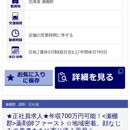
北海道 瀬棚郡
-
店舗の営業時間に準ずる
日祝 / 週休2日制(祝日含む) / 年間休日105日
瀬棚郡
調剤
正社員
★正社員求人★年収700万円可能！<瀬棚
郡>薬剤師ファースト☆地域密着。顔なじ