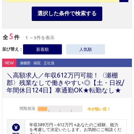
選択した条件で検索する
5
全
件
1 ～5件を表示
並び替え：
新着順
人気順
NEW
瀬棚郡
病院
正社員
＼高額求人／年収612万円可能！〈瀬棚
郡〉残業なしで働きやすい◎【土・日祝/
年間休日124日】車通勤OK★転勤なし★
閲覧状況
今が狙い目！
年収389万円～612万円 ※あなたのご経験、能力
を考慮して決定いたします。お気軽にご相談くだ