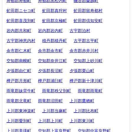
寿都郡寿都町
寿都郡黒松内町
磯谷郡蘭越町
虻田郡ニセコ町
虻田郡真狩村
虻田郡留寿都村
虻田郡喜茂別町
虻田郡京極町
虻田郡倶知安町
岩内郡共和町
岩内郡岩内町
古宇郡泊村
古宇郡神恵内村
積丹郡積丹町
古平郡古平町
余市郡仁木町
余市郡余市町
余市郡赤井川村
空知郡南幌町
空知郡奈井江町
空知郡上砂川町
夕張郡由仁町
夕張郡長沼町
夕張郡栗山町
樺戸郡月形町
樺戸郡浦臼町
樺戸郡新十津川町
雨竜郡妹背牛町
雨竜郡秩父別町
雨竜郡雨竜町
雨竜郡北竜町
雨竜郡沼田町
上川郡鷹栖町
上川郡東神楽町
上川郡当麻町
上川郡比布町
上川郡愛別町
上川郡上川町
上川郡東川町
上川郡美瑛町
空知郡上富良野町
空知郡中富良野町