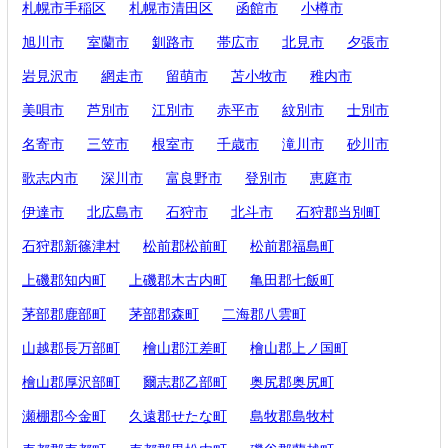
札幌市手稲区
札幌市清田区
函館市
小樽市
旭川市
室蘭市
釧路市
帯広市
北見市
夕張市
岩見沢市
網走市
留萌市
苫小牧市
稚内市
美唄市
芦別市
江別市
赤平市
紋別市
士別市
名寄市
三笠市
根室市
千歳市
滝川市
砂川市
歌志内市
深川市
富良野市
登別市
恵庭市
伊達市
北広島市
石狩市
北斗市
石狩郡当別町
石狩郡新篠津村
松前郡松前町
松前郡福島町
上磯郡知内町
上磯郡木古内町
亀田郡七飯町
茅部郡鹿部町
茅部郡森町
二海郡八雲町
山越郡長万部町
檜山郡江差町
檜山郡上ノ国町
檜山郡厚沢部町
爾志郡乙部町
奥尻郡奥尻町
瀬棚郡今金町
久遠郡せたな町
島牧郡島牧村