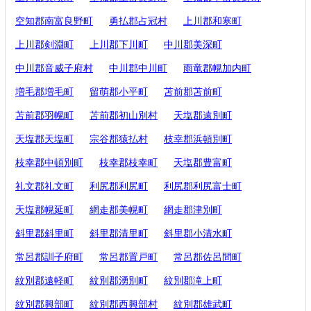
空知郡南富良野町
勇払郡占冠村
上川郡和寒町
上川郡剣淵町
上川郡下川町
中川郡美深町
中川郡音威子府村
中川郡中川町
雨竜郡幌加内町
増毛郡増毛町
留萌郡小平町
苫前郡苫前町
苫前郡羽幌町
苫前郡初山別村
天塩郡遠別町
天塩郡天塩町
宗谷郡猿払村
枝幸郡浜頓別町
枝幸郡中頓別町
枝幸郡枝幸町
天塩郡豊富町
礼文郡礼文町
利尻郡利尻町
利尻郡利尻富士町
天塩郡幌延町
網走郡美幌町
網走郡津別町
斜里郡斜里町
斜里郡清里町
斜里郡小清水町
常呂郡訓子府町
常呂郡置戸町
常呂郡佐呂間町
紋別郡遠軽町
紋別郡湧別町
紋別郡滝上町
紋別郡興部町
紋別郡西興部村
紋別郡雄武町