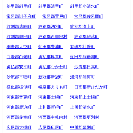
斜里郡斜里町
斜里郡清里町
斜里郡小清水町
常呂郡訓子府町
常呂郡置戸町
常呂郡佐呂間町
紋別郡遠軽町
紋別郡湧別町
紋別郡滝上町
紋別郡興部町
紋別郡西興部村
紋別郡雄武町
網走郡大空町
虻田郡豊浦町
有珠郡壮瞥町
白老郡白老町
勇払郡厚真町
虻田郡洞爺湖町
勇払郡安平町
勇払郡むかわ町
沙流郡日高町
沙流郡平取町
新冠郡新冠町
浦河郡浦河町
様似郡様似町
幌泉郡えりも町
日高郡新ひだか町
河東郡音更町
河東郡士幌町
河東郡上士幌町
河東郡鹿追町
上川郡新得町
上川郡清水町
河西郡芽室町
河西郡中札内村
河西郡更別村
広尾郡大樹町
広尾郡広尾町
中川郡幕別町