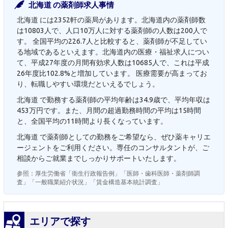
北海道 の薬剤師求人事情
北海道 には2352軒の薬局があります。北海道内の薬剤師数
は10803人で、人口10万人に対する薬剤師の人数は200人で
す。 全国平均の226.7人と比較すると、薬剤師が不足してい
る地域であるといえます。北海道内の医療・福祉求人につい
て、平成27年度の月間有効求人数は10685人で、これは平成
26年度比102.8%と増加しています。 医療需要が高まってお
り、転職しやすい環境だといえるでしょう。
北海道 で勤務する薬剤師の平均年齢は34.9歳で、平均年収は
453万円です。また、月間の超過勤務時間の平均は15時間
と、全国平均の11時間より長くなっています。
北海道 で薬剤師としての勤務をご希望なら、ぜひ薬キャリエ
ージェントをご利用ください。専任のコンサルタントが、ご
相談からご就業までしっかりサポートいたします。
参照：厚生労働省「衛生行政報告例」「医師・歯科医師・薬剤師調
査」「一般職業紹介状況」「賃金構造基本統計調査」
エリアで探す