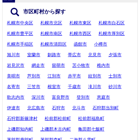
市区町村から探す
札幌市中央区
札幌市北区
札幌市東区
札幌市白石区
札幌市豊平区
札幌市南区
札幌市西区
札幌市厚別区
札幌市手稲区
札幌市清田区
函館市
小樽市
旭川市
室蘭市
釧路市
帯広市
北見市
夕張市
岩見沢市
網走市
留萌市
苫小牧市
稚内市
美唄市
芦別市
江別市
赤平市
紋別市
士別市
名寄市
三笠市
根室市
千歳市
滝川市
砂川市
歌志内市
深川市
富良野市
登別市
恵庭市
伊達市
北広島市
石狩市
北斗市
石狩郡当別町
石狩郡新篠津村
松前郡松前町
松前郡福島町
上磯郡知内町
上磯郡木古内町
亀田郡七飯町
茅部郡鹿部町
茅部郡森町
二海郡八雲町