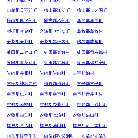
山越郡長万部町
檜山郡江差町
檜山郡上ノ国町
檜山郡厚沢部町
爾志郡乙部町
奥尻郡奥尻町
瀬棚郡今金町
久遠郡せたな町
島牧郡島牧村
寿都郡寿都町
寿都郡黒松内町
磯谷郡蘭越町
虻田郡ニセコ町
虻田郡真狩村
虻田郡留寿都村
虻田郡喜茂別町
虻田郡京極町
虻田郡倶知安町
岩内郡共和町
岩内郡岩内町
古宇郡泊村
古宇郡神恵内村
積丹郡積丹町
古平郡古平町
余市郡仁木町
余市郡余市町
余市郡赤井川村
空知郡南幌町
空知郡奈井江町
空知郡上砂川町
夕張郡由仁町
夕張郡長沼町
夕張郡栗山町
樺戸郡月形町
樺戸郡浦臼町
樺戸郡新十津川町
雨竜郡妹背牛町
雨竜郡秩父別町
雨竜郡雨竜町