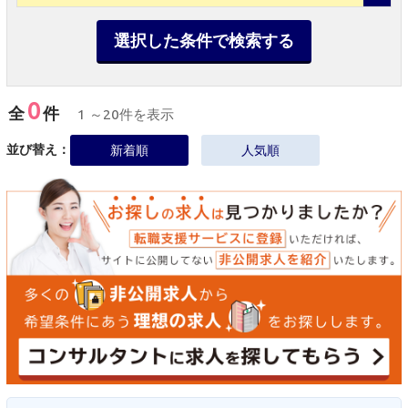
選択した条件で検索する
0
全
件
1 ～20件を表示
並び替え：
新着順
人気順