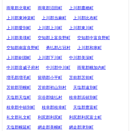
雨竜郡北竜町
雨竜郡沼田町
上川郡鷹栖町
上川郡東神楽町
上川郡当麻町
上川郡比布町
上川郡愛別町
上川郡上川町
上川郡東川町
上川郡美瑛町
空知郡上富良野町
空知郡中富良野町
空知郡南富良野町
勇払郡占冠村
上川郡和寒町
上川郡剣淵町
上川郡下川町
中川郡美深町
中川郡音威子府村
中川郡中川町
雨竜郡幌加内町
増毛郡増毛町
留萌郡小平町
苫前郡苫前町
苫前郡羽幌町
苫前郡初山別村
天塩郡遠別町
天塩郡天塩町
宗谷郡猿払村
枝幸郡浜頓別町
枝幸郡中頓別町
枝幸郡枝幸町
天塩郡豊富町
礼文郡礼文町
利尻郡利尻町
利尻郡利尻富士町
天塩郡幌延町
網走郡美幌町
網走郡津別町