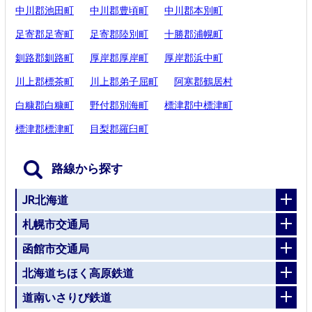
中川郡池田町
中川郡豊頃町
中川郡本別町
足寄郡足寄町
足寄郡陸別町
十勝郡浦幌町
釧路郡釧路町
厚岸郡厚岸町
厚岸郡浜中町
川上郡標茶町
川上郡弟子屈町
阿寒郡鶴居村
白糠郡白糠町
野付郡別海町
標津郡中標津町
標津郡標津町
目梨郡羅臼町
路線から探す
JR北海道
札幌市交通局
函館市交通局
北海道ちほく高原鉄道
道南いさりび鉄道