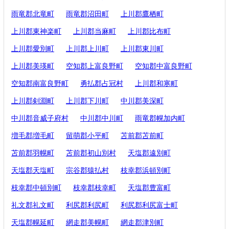
雨竜郡北竜町
雨竜郡沼田町
上川郡鷹栖町
上川郡東神楽町
上川郡当麻町
上川郡比布町
上川郡愛別町
上川郡上川町
上川郡東川町
上川郡美瑛町
空知郡上富良野町
空知郡中富良野町
空知郡南富良野町
勇払郡占冠村
上川郡和寒町
上川郡剣淵町
上川郡下川町
中川郡美深町
中川郡音威子府村
中川郡中川町
雨竜郡幌加内町
増毛郡増毛町
留萌郡小平町
苫前郡苫前町
苫前郡羽幌町
苫前郡初山別村
天塩郡遠別町
天塩郡天塩町
宗谷郡猿払村
枝幸郡浜頓別町
枝幸郡中頓別町
枝幸郡枝幸町
天塩郡豊富町
礼文郡礼文町
利尻郡利尻町
利尻郡利尻富士町
天塩郡幌延町
網走郡美幌町
網走郡津別町