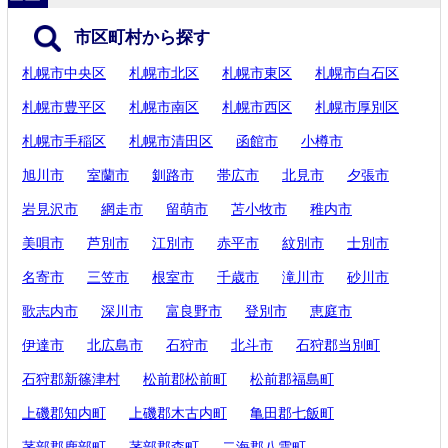
市区町村から探す
札幌市中央区
札幌市北区
札幌市東区
札幌市白石区
札幌市豊平区
札幌市南区
札幌市西区
札幌市厚別区
札幌市手稲区
札幌市清田区
函館市
小樽市
旭川市
室蘭市
釧路市
帯広市
北見市
夕張市
岩見沢市
網走市
留萌市
苫小牧市
稚内市
美唄市
芦別市
江別市
赤平市
紋別市
士別市
名寄市
三笠市
根室市
千歳市
滝川市
砂川市
歌志内市
深川市
富良野市
登別市
恵庭市
伊達市
北広島市
石狩市
北斗市
石狩郡当別町
石狩郡新篠津村
松前郡松前町
松前郡福島町
上磯郡知内町
上磯郡木古内町
亀田郡七飯町
茅部郡鹿部町
茅部郡森町
二海郡八雲町