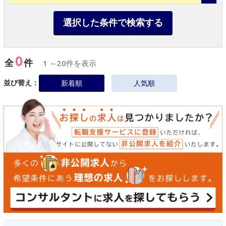
選択した条件で検索する
0
全
件
1 ～20件を表示
並び替え：
新着順
人気順