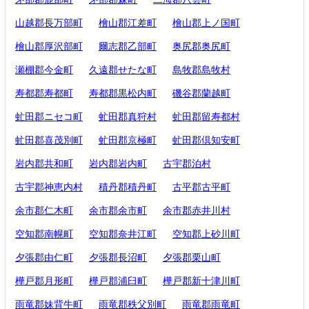
山越郡長万部町
檜山郡江差町
檜山郡上ノ国町
檜山郡厚沢部町
爾志郡乙部町
奥尻郡奥尻町
瀬棚郡今金町
久遠郡せたな町
島牧郡島牧村
寿都郡寿都町
寿都郡黒松内町
磯谷郡蘭越町
虻田郡ニセコ町
虻田郡真狩村
虻田郡留寿都村
虻田郡喜茂別町
虻田郡京極町
虻田郡倶知安町
岩内郡共和町
岩内郡岩内町
古宇郡泊村
古宇郡神恵内村
積丹郡積丹町
古平郡古平町
余市郡仁木町
余市郡余市町
余市郡赤井川村
空知郡南幌町
空知郡奈井江町
空知郡上砂川町
夕張郡由仁町
夕張郡長沼町
夕張郡栗山町
樺戸郡月形町
樺戸郡浦臼町
樺戸郡新十津川町
雨竜郡妹背牛町
雨竜郡秩父別町
雨竜郡雨竜町