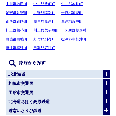
中川郡池田町
中川郡豊頃町
中川郡本別町
足寄郡足寄町
足寄郡陸別町
十勝郡浦幌町
釧路郡釧路町
厚岸郡厚岸町
厚岸郡浜中町
川上郡標茶町
川上郡弟子屈町
阿寒郡鶴居村
白糠郡白糠町
野付郡別海町
標津郡中標津町
標津郡標津町
目梨郡羅臼町
路線から探す
JR北海道
札幌市交通局
函館市交通局
北海道ちほく高原鉄道
道南いさりび鉄道