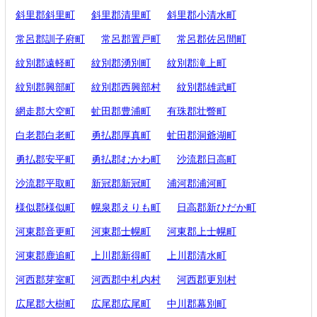
斜里郡斜里町
斜里郡清里町
斜里郡小清水町
常呂郡訓子府町
常呂郡置戸町
常呂郡佐呂間町
紋別郡遠軽町
紋別郡湧別町
紋別郡滝上町
紋別郡興部町
紋別郡西興部村
紋別郡雄武町
網走郡大空町
虻田郡豊浦町
有珠郡壮瞥町
白老郡白老町
勇払郡厚真町
虻田郡洞爺湖町
勇払郡安平町
勇払郡むかわ町
沙流郡日高町
沙流郡平取町
新冠郡新冠町
浦河郡浦河町
様似郡様似町
幌泉郡えりも町
日高郡新ひだか町
河東郡音更町
河東郡士幌町
河東郡上士幌町
河東郡鹿追町
上川郡新得町
上川郡清水町
河西郡芽室町
河西郡中札内村
河西郡更別村
広尾郡大樹町
広尾郡広尾町
中川郡幕別町