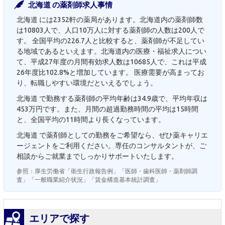
北海道 の薬剤師求人事情
北海道 には2352軒の薬局があります。北海道内の薬剤師数
は10803人で、人口10万人に対する薬剤師の人数は200人で
す。 全国平均の226.7人と比較すると、薬剤師が不足してい
る地域であるといえます。北海道内の医療・福祉求人につい
て、平成27年度の月間有効求人数は10685人で、これは平成
26年度比102.8%と増加しています。 医療需要が高まってお
り、転職しやすい環境だといえるでしょう。
北海道 で勤務する薬剤師の平均年齢は34.9歳で、平均年収は
453万円です。また、月間の超過勤務時間の平均は15時間
と、全国平均の11時間より長くなっています。
北海道 で薬剤師としての勤務をご希望なら、ぜひ薬キャリエ
ージェントをご利用ください。専任のコンサルタントが、ご
相談からご就業までしっかりサポートいたします。
参照：厚生労働省「衛生行政報告例」「医師・歯科医師・薬剤師調
査」「一般職業紹介状況」「賃金構造基本統計調査」
エリアで探す