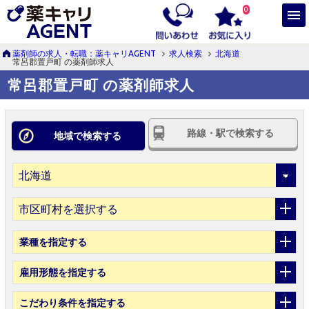
0
薬剤師の求人・転職：薬キャリAGENT
求人検索
北海道
常呂郡置戸町 の薬剤師求人
常呂郡置戸町 の薬剤師求人
路線・駅で検索する
地域で検索する
市区町村を選択する
業種
を指定する
雇用形態
を指定する
こだわり条件
を指定する