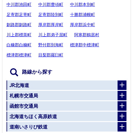
中川郡池田町
中川郡豊頃町
中川郡本別町
足寄郡足寄町
足寄郡陸別町
十勝郡浦幌町
釧路郡釧路町
厚岸郡厚岸町
厚岸郡浜中町
川上郡標茶町
川上郡弟子屈町
阿寒郡鶴居村
白糠郡白糠町
野付郡別海町
標津郡中標津町
標津郡標津町
目梨郡羅臼町
路線から探す
JR北海道
札幌市交通局
函館市交通局
北海道ちほく高原鉄道
道南いさりび鉄道