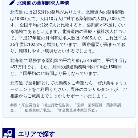
北海道 の薬剤師求人事情
北海道 には2352軒の薬局があります。北海道内の薬剤師数
は10803人で、人口10万人に対する薬剤師の人数は200人で
す。 全国平均の226.7人と比較すると、薬剤師が不足してい
る地域であるといえます。北海道内の医療・福祉求人につい
て、平成27年度の月間有効求人数は10685人で、これは平成
26年度比102.8%と増加しています。 医療需要が高まってお
り、転職しやすい環境だといえるでしょう。
北海道 で勤務する薬剤師の平均年齢は34.9歳で、平均年収は
453万円です。また、月間の超過勤務時間の平均は15時間
と、全国平均の11時間より長くなっています。
北海道 で薬剤師としての勤務をご希望なら、ぜひ薬キャリエ
ージェントをご利用ください。専任のコンサルタントが、ご
相談からご就業までしっかりサポートいたします。
参照：厚生労働省「衛生行政報告例」「医師・歯科医師・薬剤師調
査」「一般職業紹介状況」「賃金構造基本統計調査」
エリアで探す