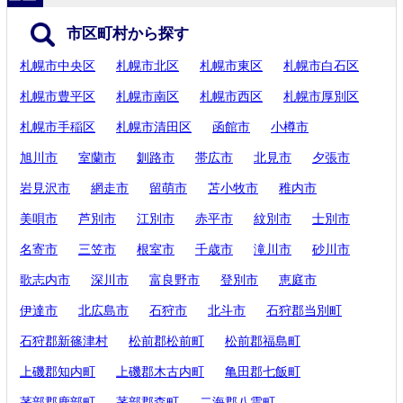
市区町村から探す
札幌市中央区
札幌市北区
札幌市東区
札幌市白石区
札幌市豊平区
札幌市南区
札幌市西区
札幌市厚別区
札幌市手稲区
札幌市清田区
函館市
小樽市
旭川市
室蘭市
釧路市
帯広市
北見市
夕張市
岩見沢市
網走市
留萌市
苫小牧市
稚内市
美唄市
芦別市
江別市
赤平市
紋別市
士別市
名寄市
三笠市
根室市
千歳市
滝川市
砂川市
歌志内市
深川市
富良野市
登別市
恵庭市
伊達市
北広島市
石狩市
北斗市
石狩郡当別町
石狩郡新篠津村
松前郡松前町
松前郡福島町
上磯郡知内町
上磯郡木古内町
亀田郡七飯町
茅部郡鹿部町
茅部郡森町
二海郡八雲町