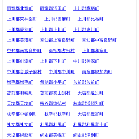
雨竜郡北竜町
雨竜郡沼田町
上川郡鷹栖町
上川郡東神楽町
上川郡当麻町
上川郡比布町
上川郡愛別町
上川郡上川町
上川郡東川町
上川郡美瑛町
空知郡上富良野町
空知郡中富良野町
空知郡南富良野町
勇払郡占冠村
上川郡和寒町
上川郡剣淵町
上川郡下川町
中川郡美深町
中川郡音威子府村
中川郡中川町
雨竜郡幌加内町
増毛郡増毛町
留萌郡小平町
苫前郡苫前町
苫前郡羽幌町
苫前郡初山別村
天塩郡遠別町
天塩郡天塩町
宗谷郡猿払村
枝幸郡浜頓別町
枝幸郡中頓別町
枝幸郡枝幸町
天塩郡豊富町
礼文郡礼文町
利尻郡利尻町
利尻郡利尻富士町
天塩郡幌延町
網走郡美幌町
網走郡津別町