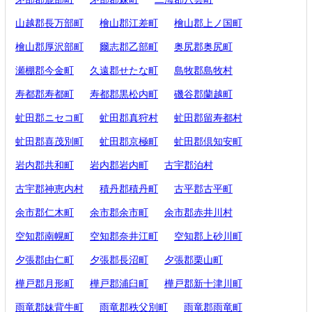
山越郡長万部町
檜山郡江差町
檜山郡上ノ国町
檜山郡厚沢部町
爾志郡乙部町
奥尻郡奥尻町
瀬棚郡今金町
久遠郡せたな町
島牧郡島牧村
寿都郡寿都町
寿都郡黒松内町
磯谷郡蘭越町
虻田郡ニセコ町
虻田郡真狩村
虻田郡留寿都村
虻田郡喜茂別町
虻田郡京極町
虻田郡倶知安町
岩内郡共和町
岩内郡岩内町
古宇郡泊村
古宇郡神恵内村
積丹郡積丹町
古平郡古平町
余市郡仁木町
余市郡余市町
余市郡赤井川村
空知郡南幌町
空知郡奈井江町
空知郡上砂川町
夕張郡由仁町
夕張郡長沼町
夕張郡栗山町
樺戸郡月形町
樺戸郡浦臼町
樺戸郡新十津川町
雨竜郡妹背牛町
雨竜郡秩父別町
雨竜郡雨竜町