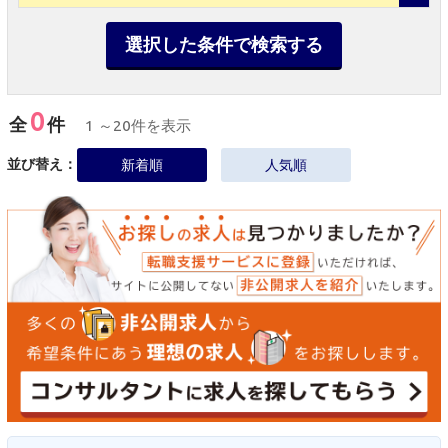
選択した条件で検索する
0
全
件
1 ～20件を表示
並び替え：
新着順
人気順