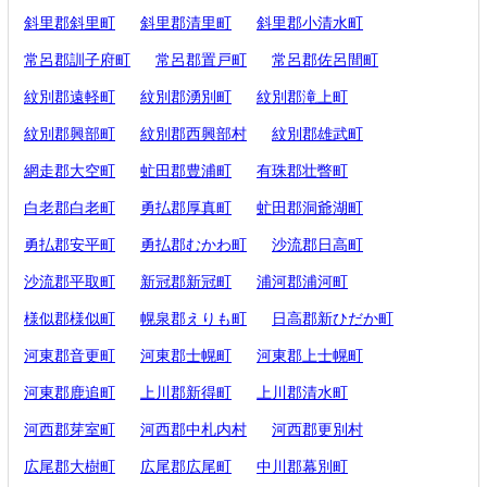
斜里郡斜里町
斜里郡清里町
斜里郡小清水町
常呂郡訓子府町
常呂郡置戸町
常呂郡佐呂間町
紋別郡遠軽町
紋別郡湧別町
紋別郡滝上町
紋別郡興部町
紋別郡西興部村
紋別郡雄武町
網走郡大空町
虻田郡豊浦町
有珠郡壮瞥町
白老郡白老町
勇払郡厚真町
虻田郡洞爺湖町
勇払郡安平町
勇払郡むかわ町
沙流郡日高町
沙流郡平取町
新冠郡新冠町
浦河郡浦河町
様似郡様似町
幌泉郡えりも町
日高郡新ひだか町
河東郡音更町
河東郡士幌町
河東郡上士幌町
河東郡鹿追町
上川郡新得町
上川郡清水町
河西郡芽室町
河西郡中札内村
河西郡更別村
広尾郡大樹町
広尾郡広尾町
中川郡幕別町