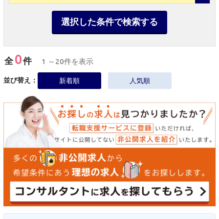
選択した条件で検索する
0
全
件
1 ～20件を表示
並び替え：
新着順
人気順