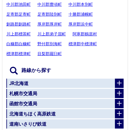
中川郡池田町
中川郡豊頃町
中川郡本別町
足寄郡足寄町
足寄郡陸別町
十勝郡浦幌町
釧路郡釧路町
厚岸郡厚岸町
厚岸郡浜中町
川上郡標茶町
川上郡弟子屈町
阿寒郡鶴居村
白糠郡白糠町
野付郡別海町
標津郡中標津町
標津郡標津町
目梨郡羅臼町
路線から探す
JR北海道
札幌市交通局
函館市交通局
北海道ちほく高原鉄道
道南いさりび鉄道