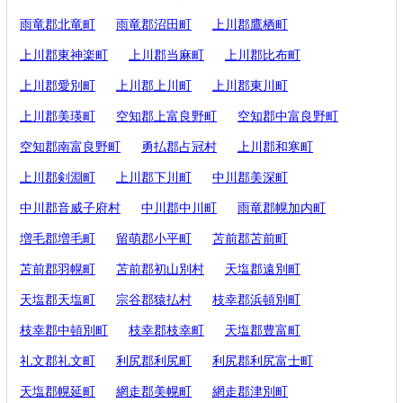
雨竜郡北竜町
雨竜郡沼田町
上川郡鷹栖町
上川郡東神楽町
上川郡当麻町
上川郡比布町
上川郡愛別町
上川郡上川町
上川郡東川町
上川郡美瑛町
空知郡上富良野町
空知郡中富良野町
空知郡南富良野町
勇払郡占冠村
上川郡和寒町
上川郡剣淵町
上川郡下川町
中川郡美深町
中川郡音威子府村
中川郡中川町
雨竜郡幌加内町
増毛郡増毛町
留萌郡小平町
苫前郡苫前町
苫前郡羽幌町
苫前郡初山別村
天塩郡遠別町
天塩郡天塩町
宗谷郡猿払村
枝幸郡浜頓別町
枝幸郡中頓別町
枝幸郡枝幸町
天塩郡豊富町
礼文郡礼文町
利尻郡利尻町
利尻郡利尻富士町
天塩郡幌延町
網走郡美幌町
網走郡津別町