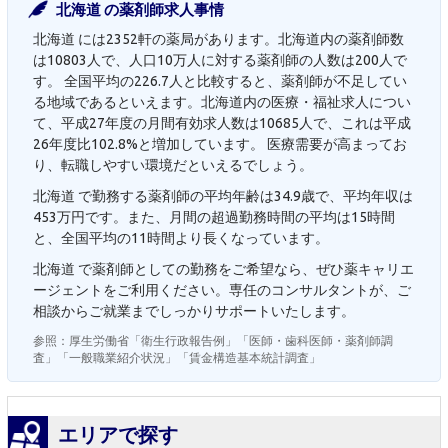
北海道 の薬剤師求人事情
北海道 には2352軒の薬局があります。北海道内の薬剤師数
は10803人で、人口10万人に対する薬剤師の人数は200人で
す。 全国平均の226.7人と比較すると、薬剤師が不足してい
る地域であるといえます。北海道内の医療・福祉求人につい
て、平成27年度の月間有効求人数は10685人で、これは平成
26年度比102.8%と増加しています。 医療需要が高まってお
り、転職しやすい環境だといえるでしょう。
北海道 で勤務する薬剤師の平均年齢は34.9歳で、平均年収は
453万円です。また、月間の超過勤務時間の平均は15時間
と、全国平均の11時間より長くなっています。
北海道 で薬剤師としての勤務をご希望なら、ぜひ薬キャリエ
ージェントをご利用ください。専任のコンサルタントが、ご
相談からご就業までしっかりサポートいたします。
参照：厚生労働省「衛生行政報告例」「医師・歯科医師・薬剤師調
査」「一般職業紹介状況」「賃金構造基本統計調査」
エリアで探す