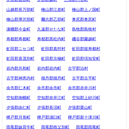
山越郡長万部町
檜山郡江差町
檜山郡上ノ国町
檜山郡厚沢部町
爾志郡乙部町
奥尻郡奥尻町
瀬棚郡今金町
久遠郡せたな町
島牧郡島牧村
寿都郡寿都町
寿都郡黒松内町
磯谷郡蘭越町
虻田郡ニセコ町
虻田郡真狩村
虻田郡留寿都村
虻田郡喜茂別町
虻田郡京極町
虻田郡倶知安町
岩内郡共和町
岩内郡岩内町
古宇郡泊村
古宇郡神恵内村
積丹郡積丹町
古平郡古平町
余市郡仁木町
余市郡余市町
余市郡赤井川村
空知郡南幌町
空知郡奈井江町
空知郡上砂川町
夕張郡由仁町
夕張郡長沼町
夕張郡栗山町
樺戸郡月形町
樺戸郡浦臼町
樺戸郡新十津川町
雨竜郡妹背牛町
雨竜郡秩父別町
雨竜郡雨竜町