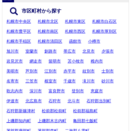
市区町村から探す
札幌市中央区
札幌市北区
札幌市東区
札幌市白石区
札幌市豊平区
札幌市南区
札幌市西区
札幌市厚別区
札幌市手稲区
札幌市清田区
函館市
小樽市
旭川市
室蘭市
釧路市
帯広市
北見市
夕張市
岩見沢市
網走市
留萌市
苫小牧市
稚内市
美唄市
芦別市
江別市
赤平市
紋別市
士別市
名寄市
三笠市
根室市
千歳市
滝川市
砂川市
歌志内市
深川市
富良野市
登別市
恵庭市
伊達市
北広島市
石狩市
北斗市
石狩郡当別町
石狩郡新篠津村
松前郡松前町
松前郡福島町
上磯郡知内町
上磯郡木古内町
亀田郡七飯町
茅部郡鹿部町
茅部郡森町
二海郡八雲町