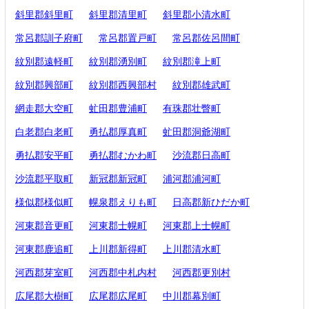
斜里郡斜里町
斜里郡清里町
斜里郡小清水町
常呂郡訓子府町
常呂郡置戸町
常呂郡佐呂間町
紋別郡遠軽町
紋別郡湧別町
紋別郡滝上町
紋別郡興部町
紋別郡西興部村
紋別郡雄武町
網走郡大空町
虻田郡豊浦町
有珠郡壮瞥町
白老郡白老町
勇払郡厚真町
虻田郡洞爺湖町
勇払郡安平町
勇払郡むかわ町
沙流郡日高町
沙流郡平取町
新冠郡新冠町
浦河郡浦河町
様似郡様似町
幌泉郡えりも町
日高郡新ひだか町
河東郡音更町
河東郡士幌町
河東郡上士幌町
河東郡鹿追町
上川郡新得町
上川郡清水町
河西郡芽室町
河西郡中札内村
河西郡更別村
広尾郡大樹町
広尾郡広尾町
中川郡幕別町