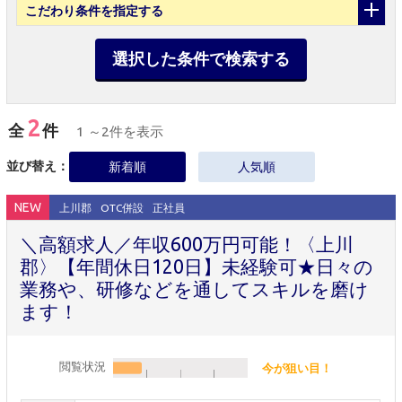
こだわり条件
を指定する
選択した条件で検索する
2
全
件
1 ～2件を表示
並び替え：
新着順
人気順
NEW
上川郡
OTC併設
正社員
＼高額求人／年収600万円可能！〈上川
郡〉【年間休日120日】未経験可★日々の
業務や、研修などを通してスキルを磨け
ます！
閲覧状況
今が狙い目！