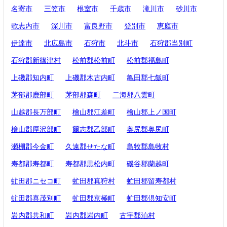
名寄市
三笠市
根室市
千歳市
滝川市
砂川市
歌志内市
深川市
富良野市
登別市
恵庭市
伊達市
北広島市
石狩市
北斗市
石狩郡当別町
石狩郡新篠津村
松前郡松前町
松前郡福島町
上磯郡知内町
上磯郡木古内町
亀田郡七飯町
茅部郡鹿部町
茅部郡森町
二海郡八雲町
山越郡長万部町
檜山郡江差町
檜山郡上ノ国町
檜山郡厚沢部町
爾志郡乙部町
奥尻郡奥尻町
瀬棚郡今金町
久遠郡せたな町
島牧郡島牧村
寿都郡寿都町
寿都郡黒松内町
磯谷郡蘭越町
虻田郡ニセコ町
虻田郡真狩村
虻田郡留寿都村
虻田郡喜茂別町
虻田郡京極町
虻田郡倶知安町
岩内郡共和町
岩内郡岩内町
古宇郡泊村