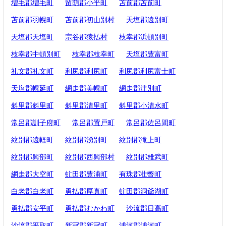
増毛郡増毛町
留萌郡小平町
苫前郡苫前町
苫前郡羽幌町
苫前郡初山別村
天塩郡遠別町
天塩郡天塩町
宗谷郡猿払村
枝幸郡浜頓別町
枝幸郡中頓別町
枝幸郡枝幸町
天塩郡豊富町
礼文郡礼文町
利尻郡利尻町
利尻郡利尻富士町
天塩郡幌延町
網走郡美幌町
網走郡津別町
斜里郡斜里町
斜里郡清里町
斜里郡小清水町
常呂郡訓子府町
常呂郡置戸町
常呂郡佐呂間町
紋別郡遠軽町
紋別郡湧別町
紋別郡滝上町
紋別郡興部町
紋別郡西興部村
紋別郡雄武町
網走郡大空町
虻田郡豊浦町
有珠郡壮瞥町
白老郡白老町
勇払郡厚真町
虻田郡洞爺湖町
勇払郡安平町
勇払郡むかわ町
沙流郡日高町
沙流郡平取町
新冠郡新冠町
浦河郡浦河町