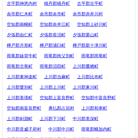
古宇郡神恵内村
積丹郡積丹町
古平郡古平町
余市郡仁木町
余市郡余市町
余市郡赤井川村
空知郡南幌町
空知郡奈井江町
空知郡上砂川町
夕張郡由仁町
夕張郡長沼町
夕張郡栗山町
樺戸郡月形町
樺戸郡浦臼町
樺戸郡新十津川町
雨竜郡妹背牛町
雨竜郡秩父別町
雨竜郡雨竜町
雨竜郡北竜町
雨竜郡沼田町
上川郡鷹栖町
上川郡東神楽町
上川郡当麻町
上川郡比布町
上川郡愛別町
上川郡上川町
上川郡東川町
上川郡美瑛町
空知郡上富良野町
空知郡中富良野町
空知郡南富良野町
勇払郡占冠村
上川郡和寒町
上川郡剣淵町
上川郡下川町
中川郡美深町
中川郡音威子府村
中川郡中川町
雨竜郡幌加内町