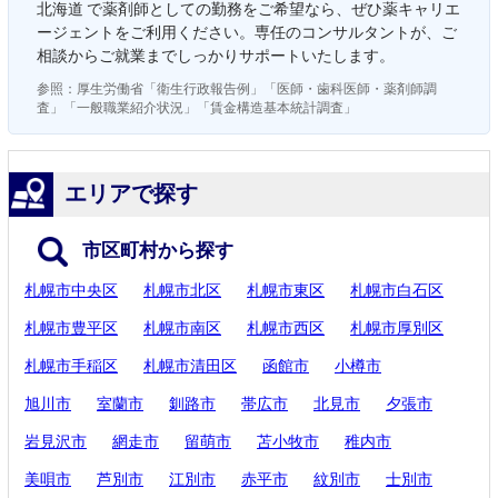
北海道 で薬剤師としての勤務をご希望なら、ぜひ薬キャリエ
ージェントをご利用ください。専任のコンサルタントが、ご
相談からご就業までしっかりサポートいたします。
参照：厚生労働省「衛生行政報告例」「医師・歯科医師・薬剤師調
査」「一般職業紹介状況」「賃金構造基本統計調査」
エリアで探す
市区町村から探す
札幌市中央区
札幌市北区
札幌市東区
札幌市白石区
札幌市豊平区
札幌市南区
札幌市西区
札幌市厚別区
札幌市手稲区
札幌市清田区
函館市
小樽市
旭川市
室蘭市
釧路市
帯広市
北見市
夕張市
岩見沢市
網走市
留萌市
苫小牧市
稚内市
美唄市
芦別市
江別市
赤平市
紋別市
士別市