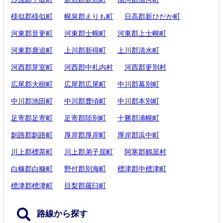
様似郡様似町
幌泉郡えりも町
日高郡新ひだか町
河東郡音更町
河東郡士幌町
河東郡上士幌町
河東郡鹿追町
上川郡新得町
上川郡清水町
河西郡芽室町
河西郡中札内村
河西郡更別村
広尾郡大樹町
広尾郡広尾町
中川郡幕別町
中川郡池田町
中川郡豊頃町
中川郡本別町
足寄郡足寄町
足寄郡陸別町
十勝郡浦幌町
釧路郡釧路町
厚岸郡厚岸町
厚岸郡浜中町
川上郡標茶町
川上郡弟子屈町
阿寒郡鶴居村
白糠郡白糠町
野付郡別海町
標津郡中標津町
標津郡標津町
目梨郡羅臼町
路線から探す