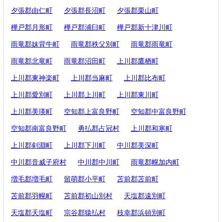
夕張郡由仁町
夕張郡長沼町
夕張郡栗山町
樺戸郡月形町
樺戸郡浦臼町
樺戸郡新十津川町
雨竜郡妹背牛町
雨竜郡秩父別町
雨竜郡雨竜町
雨竜郡北竜町
雨竜郡沼田町
上川郡鷹栖町
上川郡東神楽町
上川郡当麻町
上川郡比布町
上川郡愛別町
上川郡上川町
上川郡東川町
上川郡美瑛町
空知郡上富良野町
空知郡中富良野町
空知郡南富良野町
勇払郡占冠村
上川郡和寒町
上川郡剣淵町
上川郡下川町
中川郡美深町
中川郡音威子府村
中川郡中川町
雨竜郡幌加内町
増毛郡増毛町
留萌郡小平町
苫前郡苫前町
苫前郡羽幌町
苫前郡初山別村
天塩郡遠別町
天塩郡天塩町
宗谷郡猿払村
枝幸郡浜頓別町