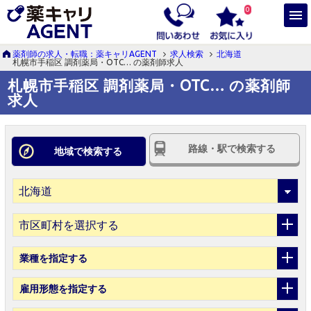
0
薬剤師の求人・転職：薬キャリAGENT
求人検索
北海道
札幌市手稲区 調剤薬局・OTC… の薬剤師求人
札幌市手稲区 調剤薬局・OTC… の薬剤師
求人
路線・駅で検索する
地域で検索する
市区町村を選択する
業種
を指定する
雇用形態
を指定する