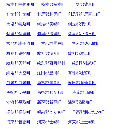
枝幸郡中頓別町
枝幸郡枝幸町
天塩郡豊富町
礼文郡礼文町
利尻郡利尻町
利尻郡利尻富士町
天塩郡幌延町
網走郡美幌町
網走郡津別町
斜里郡斜里町
斜里郡清里町
斜里郡小清水町
常呂郡訓子府町
常呂郡置戸町
常呂郡佐呂間町
紋別郡遠軽町
紋別郡湧別町
紋別郡滝上町
紋別郡興部町
紋別郡西興部村
紋別郡雄武町
網走郡大空町
虻田郡豊浦町
有珠郡壮瞥町
白老郡白老町
勇払郡厚真町
虻田郡洞爺湖町
勇払郡安平町
勇払郡むかわ町
沙流郡日高町
沙流郡平取町
新冠郡新冠町
浦河郡浦河町
様似郡様似町
幌泉郡えりも町
日高郡新ひだか町
河東郡音更町
河東郡士幌町
河東郡上士幌町