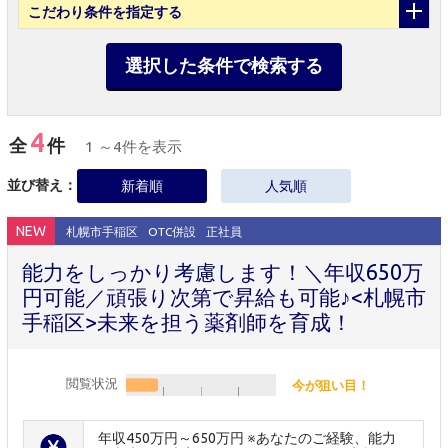
こだわり条件
を指定する
選択した条件で検索する
4
全
件
1 ～4件を表示
並び替え：
新着順
人気順
NEW
札幌市手稲区
OTC併設
正社員
能力をしっかり考慮します！＼年収650万
円可能／頑張り次第で昇給も可能♪<札幌市
手稲区>未来を担う薬剤師を育成！
閲覧状況
今が狙い目！
年収450万円～650万円 ※あなたのご経験、能力