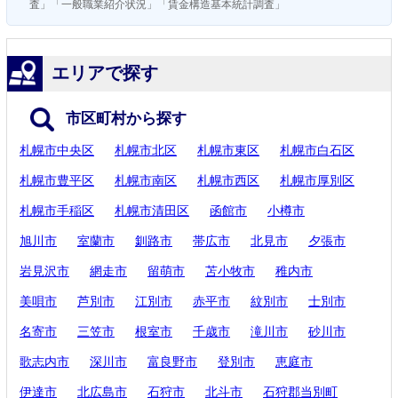
査」「一般職業紹介状況」「賃金構造基本統計調査」
エリアで探す
市区町村から探す
札幌市中央区
札幌市北区
札幌市東区
札幌市白石区
札幌市豊平区
札幌市南区
札幌市西区
札幌市厚別区
札幌市手稲区
札幌市清田区
函館市
小樽市
旭川市
室蘭市
釧路市
帯広市
北見市
夕張市
岩見沢市
網走市
留萌市
苫小牧市
稚内市
美唄市
芦別市
江別市
赤平市
紋別市
士別市
名寄市
三笠市
根室市
千歳市
滝川市
砂川市
歌志内市
深川市
富良野市
登別市
恵庭市
伊達市
北広島市
石狩市
北斗市
石狩郡当別町