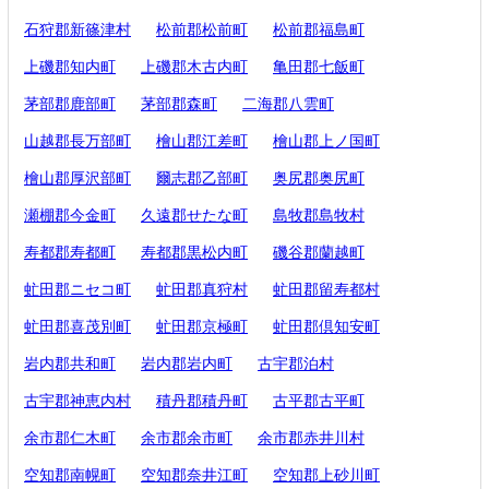
石狩郡新篠津村
松前郡松前町
松前郡福島町
上磯郡知内町
上磯郡木古内町
亀田郡七飯町
茅部郡鹿部町
茅部郡森町
二海郡八雲町
山越郡長万部町
檜山郡江差町
檜山郡上ノ国町
檜山郡厚沢部町
爾志郡乙部町
奥尻郡奥尻町
瀬棚郡今金町
久遠郡せたな町
島牧郡島牧村
寿都郡寿都町
寿都郡黒松内町
磯谷郡蘭越町
虻田郡ニセコ町
虻田郡真狩村
虻田郡留寿都村
虻田郡喜茂別町
虻田郡京極町
虻田郡倶知安町
岩内郡共和町
岩内郡岩内町
古宇郡泊村
古宇郡神恵内村
積丹郡積丹町
古平郡古平町
余市郡仁木町
余市郡余市町
余市郡赤井川村
空知郡南幌町
空知郡奈井江町
空知郡上砂川町