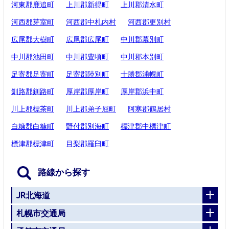
河東郡鹿追町
上川郡新得町
上川郡清水町
河西郡芽室町
河西郡中札内村
河西郡更別村
広尾郡大樹町
広尾郡広尾町
中川郡幕別町
中川郡池田町
中川郡豊頃町
中川郡本別町
足寄郡足寄町
足寄郡陸別町
十勝郡浦幌町
釧路郡釧路町
厚岸郡厚岸町
厚岸郡浜中町
川上郡標茶町
川上郡弟子屈町
阿寒郡鶴居村
白糠郡白糠町
野付郡別海町
標津郡中標津町
標津郡標津町
目梨郡羅臼町
路線から探す
JR北海道
札幌市交通局