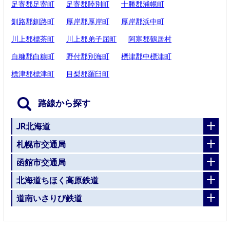
足寄郡足寄町
足寄郡陸別町
十勝郡浦幌町
釧路郡釧路町
厚岸郡厚岸町
厚岸郡浜中町
川上郡標茶町
川上郡弟子屈町
阿寒郡鶴居村
白糠郡白糠町
野付郡別海町
標津郡中標津町
標津郡標津町
目梨郡羅臼町
路線から探す
JR北海道
札幌市交通局
函館市交通局
北海道ちほく高原鉄道
道南いさりび鉄道