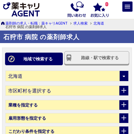
0
薬剤師の求人・転職：薬キャリAGENT
求人検索
北海道
石狩市 病院 の薬剤師求人
石狩市 病院 の薬剤師求人
路線・駅で検索する
地域で検索する
市区町村を選択する
業種
を指定する
雇用形態
を指定する
こだわり条件
を指定する