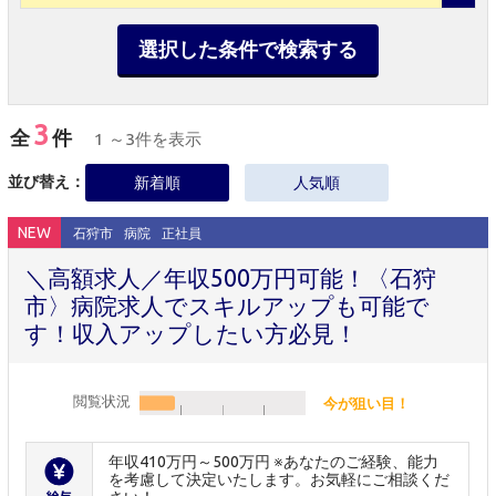
選択した条件で検索する
3
全
件
1 ～3件を表示
並び替え：
新着順
人気順
NEW
石狩市
病院
正社員
＼高額求人／年収500万円可能！〈石狩
市〉病院求人でスキルアップも可能で
す！収入アップしたい方必見！
閲覧状況
今が狙い目！
年収410万円～500万円 ※あなたのご経験、能力
を考慮して決定いたします。お気軽にご相談くだ