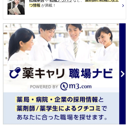
転職事例
や
転職ノウハウ
など、
薬剤師の転職に役立
つ情報
が満載！