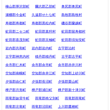
檜山郡厚沢部町
爾志郡乙部町
奥尻郡奥尻町
瀬棚郡今金町
久遠郡せたな町
島牧郡島牧村
寿都郡寿都町
寿都郡黒松内町
磯谷郡蘭越町
虻田郡ニセコ町
虻田郡真狩村
虻田郡留寿都村
虻田郡喜茂別町
虻田郡京極町
虻田郡倶知安町
岩内郡共和町
岩内郡岩内町
古宇郡泊村
古宇郡神恵内村
積丹郡積丹町
古平郡古平町
余市郡仁木町
余市郡余市町
余市郡赤井川村
空知郡南幌町
空知郡奈井江町
空知郡上砂川町
夕張郡由仁町
夕張郡長沼町
夕張郡栗山町
樺戸郡月形町
樺戸郡浦臼町
樺戸郡新十津川町
雨竜郡妹背牛町
雨竜郡秩父別町
雨竜郡雨竜町
雨竜郡北竜町
雨竜郡沼田町
上川郡鷹栖町