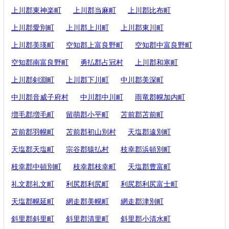
上川郡東神楽町
上川郡当麻町
上川郡比布町
上川郡愛別町
上川郡上川町
上川郡東川町
上川郡美瑛町
空知郡上富良野町
空知郡中富良野町
空知郡南富良野町
勇払郡占冠村
上川郡和寒町
上川郡剣淵町
上川郡下川町
中川郡美深町
中川郡音威子府村
中川郡中川町
雨竜郡幌加内町
増毛郡増毛町
留萌郡小平町
苫前郡苫前町
苫前郡羽幌町
苫前郡初山別村
天塩郡遠別町
天塩郡天塩町
宗谷郡猿払村
枝幸郡浜頓別町
枝幸郡中頓別町
枝幸郡枝幸町
天塩郡豊富町
礼文郡礼文町
利尻郡利尻町
利尻郡利尻富士町
天塩郡幌延町
網走郡美幌町
網走郡津別町
斜里郡斜里町
斜里郡清里町
斜里郡小清水町