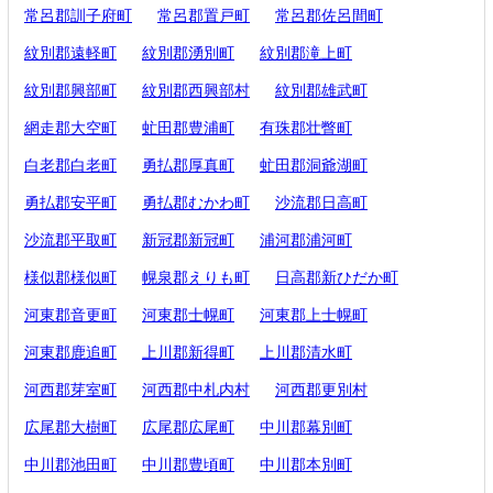
常呂郡訓子府町
常呂郡置戸町
常呂郡佐呂間町
紋別郡遠軽町
紋別郡湧別町
紋別郡滝上町
紋別郡興部町
紋別郡西興部村
紋別郡雄武町
網走郡大空町
虻田郡豊浦町
有珠郡壮瞥町
白老郡白老町
勇払郡厚真町
虻田郡洞爺湖町
勇払郡安平町
勇払郡むかわ町
沙流郡日高町
沙流郡平取町
新冠郡新冠町
浦河郡浦河町
様似郡様似町
幌泉郡えりも町
日高郡新ひだか町
河東郡音更町
河東郡士幌町
河東郡上士幌町
河東郡鹿追町
上川郡新得町
上川郡清水町
河西郡芽室町
河西郡中札内村
河西郡更別村
広尾郡大樹町
広尾郡広尾町
中川郡幕別町
中川郡池田町
中川郡豊頃町
中川郡本別町