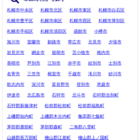
札幌市中央区
札幌市北区
札幌市東区
札幌市白石区
札幌市豊平区
札幌市南区
札幌市西区
札幌市厚別区
札幌市手稲区
札幌市清田区
函館市
小樽市
旭川市
室蘭市
釧路市
帯広市
北見市
夕張市
岩見沢市
網走市
留萌市
苫小牧市
稚内市
美唄市
芦別市
江別市
赤平市
紋別市
士別市
名寄市
三笠市
根室市
千歳市
滝川市
砂川市
歌志内市
深川市
富良野市
登別市
恵庭市
伊達市
北広島市
石狩市
北斗市
石狩郡当別町
石狩郡新篠津村
松前郡松前町
松前郡福島町
上磯郡知内町
上磯郡木古内町
亀田郡七飯町
茅部郡鹿部町
茅部郡森町
二海郡八雲町
山越郡長万部町
檜山郡江差町
檜山郡上ノ国町