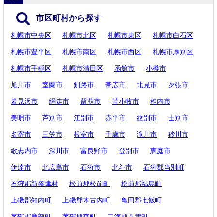
市区町村から探す
札幌市中央区
札幌市北区
札幌市東区
札幌市白石区
札幌市豊平区
札幌市南区
札幌市西区
札幌市厚別区
札幌市手稲区
札幌市清田区
函館市
小樽市
旭川市
室蘭市
釧路市
帯広市
北見市
夕張市
岩見沢市
網走市
留萌市
苫小牧市
稚内市
美唄市
芦別市
江別市
赤平市
紋別市
士別市
名寄市
三笠市
根室市
千歳市
滝川市
砂川市
歌志内市
深川市
富良野市
登別市
恵庭市
伊達市
北広島市
石狩市
北斗市
石狩郡当別町
石狩郡新篠津村
松前郡松前町
松前郡福島町
上磯郡知内町
上磯郡木古内町
亀田郡七飯町
茅部郡鹿部町
茅部郡森町
二海郡八雲町