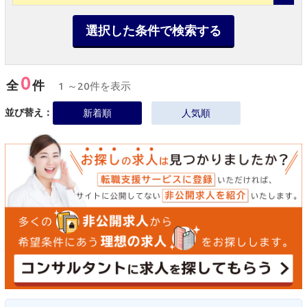
選択した条件で検索する
0
全
件
1 ～20件を表示
並び替え：
新着順
人気順