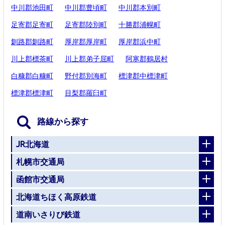
中川郡池田町
中川郡豊頃町
中川郡本別町
足寄郡足寄町
足寄郡陸別町
十勝郡浦幌町
釧路郡釧路町
厚岸郡厚岸町
厚岸郡浜中町
川上郡標茶町
川上郡弟子屈町
阿寒郡鶴居村
白糠郡白糠町
野付郡別海町
標津郡中標津町
標津郡標津町
目梨郡羅臼町
路線から探す
JR北海道
札幌市交通局
函館市交通局
北海道ちほく高原鉄道
道南いさりび鉄道