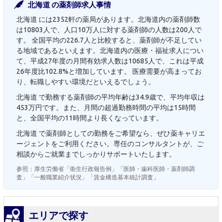
北海道 の薬剤師求人事情
北海道 には2352軒の薬局があります。北海道内の薬剤師数
は10803人で、人口10万人に対する薬剤師の人数は200人で
す。 全国平均の226.7人と比較すると、薬剤師が不足してい
る地域であるといえます。北海道内の医療・福祉求人につい
て、平成27年度の月間有効求人数は10685人で、これは平成
26年度比102.8%と増加しています。 医療需要が高まってお
り、転職しやすい環境だといえるでしょう。
北海道 で勤務する薬剤師の平均年齢は34.9歳で、平均年収は
453万円です。また、月間の超過勤務時間の平均は15時間
と、全国平均の11時間より長くなっています。
北海道 で薬剤師としての勤務をご希望なら、ぜひ薬キャリエ
ージェントをご利用ください。専任のコンサルタントが、ご
相談からご就業までしっかりサポートいたします。
参照：厚生労働省「衛生行政報告例」「医師・歯科医師・薬剤師調
査」「一般職業紹介状況」「賃金構造基本統計調査」
エリアで探す