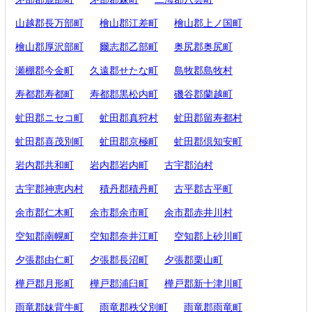
山越郡長万部町
檜山郡江差町
檜山郡上ノ国町
檜山郡厚沢部町
爾志郡乙部町
奥尻郡奥尻町
瀬棚郡今金町
久遠郡せたな町
島牧郡島牧村
寿都郡寿都町
寿都郡黒松内町
磯谷郡蘭越町
虻田郡ニセコ町
虻田郡真狩村
虻田郡留寿都村
虻田郡喜茂別町
虻田郡京極町
虻田郡倶知安町
岩内郡共和町
岩内郡岩内町
古宇郡泊村
古宇郡神恵内村
積丹郡積丹町
古平郡古平町
余市郡仁木町
余市郡余市町
余市郡赤井川村
空知郡南幌町
空知郡奈井江町
空知郡上砂川町
夕張郡由仁町
夕張郡長沼町
夕張郡栗山町
樺戸郡月形町
樺戸郡浦臼町
樺戸郡新十津川町
雨竜郡妹背牛町
雨竜郡秩父別町
雨竜郡雨竜町