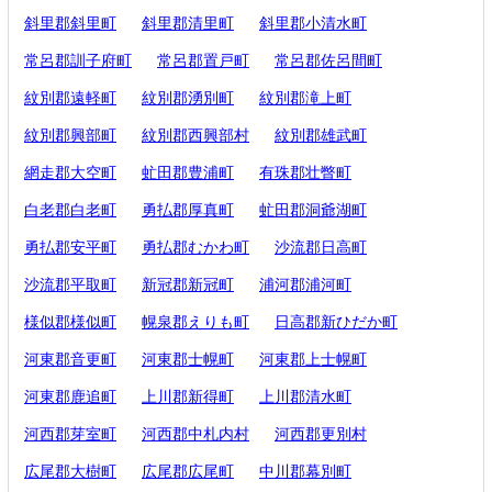
斜里郡斜里町
斜里郡清里町
斜里郡小清水町
常呂郡訓子府町
常呂郡置戸町
常呂郡佐呂間町
紋別郡遠軽町
紋別郡湧別町
紋別郡滝上町
紋別郡興部町
紋別郡西興部村
紋別郡雄武町
網走郡大空町
虻田郡豊浦町
有珠郡壮瞥町
白老郡白老町
勇払郡厚真町
虻田郡洞爺湖町
勇払郡安平町
勇払郡むかわ町
沙流郡日高町
沙流郡平取町
新冠郡新冠町
浦河郡浦河町
様似郡様似町
幌泉郡えりも町
日高郡新ひだか町
河東郡音更町
河東郡士幌町
河東郡上士幌町
河東郡鹿追町
上川郡新得町
上川郡清水町
河西郡芽室町
河西郡中札内村
河西郡更別村
広尾郡大樹町
広尾郡広尾町
中川郡幕別町