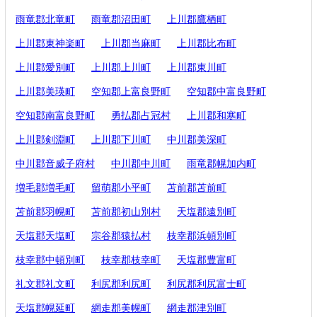
雨竜郡北竜町
雨竜郡沼田町
上川郡鷹栖町
上川郡東神楽町
上川郡当麻町
上川郡比布町
上川郡愛別町
上川郡上川町
上川郡東川町
上川郡美瑛町
空知郡上富良野町
空知郡中富良野町
空知郡南富良野町
勇払郡占冠村
上川郡和寒町
上川郡剣淵町
上川郡下川町
中川郡美深町
中川郡音威子府村
中川郡中川町
雨竜郡幌加内町
増毛郡増毛町
留萌郡小平町
苫前郡苫前町
苫前郡羽幌町
苫前郡初山別村
天塩郡遠別町
天塩郡天塩町
宗谷郡猿払村
枝幸郡浜頓別町
枝幸郡中頓別町
枝幸郡枝幸町
天塩郡豊富町
礼文郡礼文町
利尻郡利尻町
利尻郡利尻富士町
天塩郡幌延町
網走郡美幌町
網走郡津別町