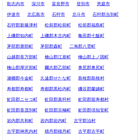
歌志内市
深川市
富良野市
登別市
恵庭市
伊達市
北広島市
石狩市
北斗市
石狩郡当別町
石狩郡新篠津村
松前郡松前町
松前郡福島町
上磯郡知内町
上磯郡木古内町
亀田郡七飯町
茅部郡鹿部町
茅部郡森町
二海郡八雲町
山越郡長万部町
檜山郡江差町
檜山郡上ノ国町
檜山郡厚沢部町
爾志郡乙部町
奥尻郡奥尻町
瀬棚郡今金町
久遠郡せたな町
島牧郡島牧村
寿都郡寿都町
寿都郡黒松内町
磯谷郡蘭越町
虻田郡ニセコ町
虻田郡真狩村
虻田郡留寿都村
虻田郡喜茂別町
虻田郡京極町
虻田郡倶知安町
岩内郡共和町
岩内郡岩内町
古宇郡泊村
古宇郡神恵内村
積丹郡積丹町
古平郡古平町