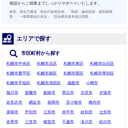
相談からご就業までしっかりサポートいたします。
参照：厚生労働省「衛生行政報告例」「医師・歯科医師・薬剤師調
査」「一般職業紹介状況」「賃金構造基本統計調査」
エリアで探す
市区町村から探す
札幌市中央区
札幌市北区
札幌市東区
札幌市白石区
札幌市豊平区
札幌市南区
札幌市西区
札幌市厚別区
札幌市手稲区
札幌市清田区
函館市
小樽市
旭川市
室蘭市
釧路市
帯広市
北見市
夕張市
岩見沢市
網走市
留萌市
苫小牧市
稚内市
美唄市
芦別市
江別市
赤平市
紋別市
士別市
名寄市
三笠市
根室市
千歳市
滝川市
砂川市