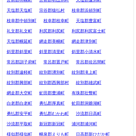
天塩郡天塩町
宗谷郡猿払村
枝幸郡浜頓別町
枝幸郡中頓別町
枝幸郡枝幸町
天塩郡豊富町
礼文郡礼文町
利尻郡利尻町
利尻郡利尻富士町
天塩郡幌延町
網走郡美幌町
網走郡津別町
斜里郡斜里町
斜里郡清里町
斜里郡小清水町
常呂郡訓子府町
常呂郡置戸町
常呂郡佐呂間町
紋別郡遠軽町
紋別郡湧別町
紋別郡滝上町
紋別郡興部町
紋別郡西興部村
紋別郡雄武町
網走郡大空町
虻田郡豊浦町
有珠郡壮瞥町
白老郡白老町
勇払郡厚真町
虻田郡洞爺湖町
勇払郡安平町
勇払郡むかわ町
沙流郡日高町
沙流郡平取町
新冠郡新冠町
浦河郡浦河町
様似郡様似町
幌泉郡えりも町
日高郡新ひだか町