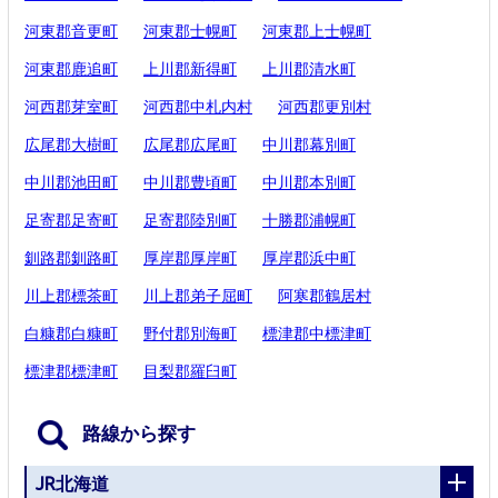
河東郡音更町
河東郡士幌町
河東郡上士幌町
河東郡鹿追町
上川郡新得町
上川郡清水町
河西郡芽室町
河西郡中札内村
河西郡更別村
広尾郡大樹町
広尾郡広尾町
中川郡幕別町
中川郡池田町
中川郡豊頃町
中川郡本別町
足寄郡足寄町
足寄郡陸別町
十勝郡浦幌町
釧路郡釧路町
厚岸郡厚岸町
厚岸郡浜中町
川上郡標茶町
川上郡弟子屈町
阿寒郡鶴居村
白糠郡白糠町
野付郡別海町
標津郡中標津町
標津郡標津町
目梨郡羅臼町
路線から探す
JR北海道