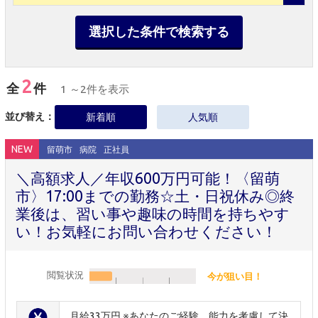
選択した条件で検索する
2
全
件
1 ～2件を表示
並び替え：
新着順
人気順
NEW
留萌市
病院
正社員
＼高額求人／年収600万円可能！〈留萌
市〉17:00までの勤務☆土・日祝休み◎終
業後は、習い事や趣味の時間を持ちやす
い！お気軽にお問い合わせください！
閲覧状況
今が狙い目！
月給33万円 ※あなたのご経験、能力を考慮して決