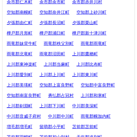
余市郡仁木町
余市郡余市町
余市郡赤井川村
空知郡南幌町
空知郡奈井江町
空知郡上砂川町
夕張郡由仁町
夕張郡長沼町
夕張郡栗山町
樺戸郡月形町
樺戸郡浦臼町
樺戸郡新十津川町
雨竜郡妹背牛町
雨竜郡秩父別町
雨竜郡雨竜町
雨竜郡北竜町
雨竜郡沼田町
上川郡鷹栖町
上川郡東神楽町
上川郡当麻町
上川郡比布町
上川郡愛別町
上川郡上川町
上川郡東川町
上川郡美瑛町
空知郡上富良野町
空知郡中富良野町
空知郡南富良野町
勇払郡占冠村
上川郡和寒町
上川郡剣淵町
上川郡下川町
中川郡美深町
中川郡音威子府村
中川郡中川町
雨竜郡幌加内町
増毛郡増毛町
留萌郡小平町
苫前郡苫前町
苫前郡羽幌町
苫前郡初山別村
天塩郡遠別町