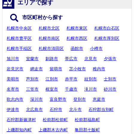
エリアで探す
市区町村から探す
札幌市中央区
札幌市北区
札幌市東区
札幌市白石区
札幌市豊平区
札幌市南区
札幌市西区
札幌市厚別区
札幌市手稲区
札幌市清田区
函館市
小樽市
旭川市
室蘭市
釧路市
帯広市
北見市
夕張市
岩見沢市
網走市
留萌市
苫小牧市
稚内市
美唄市
芦別市
江別市
赤平市
紋別市
士別市
名寄市
三笠市
根室市
千歳市
滝川市
砂川市
歌志内市
深川市
富良野市
登別市
恵庭市
伊達市
北広島市
石狩市
北斗市
石狩郡当別町
石狩郡新篠津村
松前郡松前町
松前郡福島町
上磯郡知内町
上磯郡木古内町
亀田郡七飯町