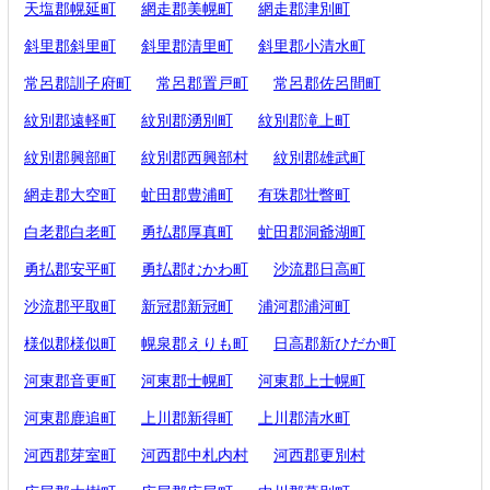
天塩郡幌延町
網走郡美幌町
網走郡津別町
斜里郡斜里町
斜里郡清里町
斜里郡小清水町
常呂郡訓子府町
常呂郡置戸町
常呂郡佐呂間町
紋別郡遠軽町
紋別郡湧別町
紋別郡滝上町
紋別郡興部町
紋別郡西興部村
紋別郡雄武町
網走郡大空町
虻田郡豊浦町
有珠郡壮瞥町
白老郡白老町
勇払郡厚真町
虻田郡洞爺湖町
勇払郡安平町
勇払郡むかわ町
沙流郡日高町
沙流郡平取町
新冠郡新冠町
浦河郡浦河町
様似郡様似町
幌泉郡えりも町
日高郡新ひだか町
河東郡音更町
河東郡士幌町
河東郡上士幌町
河東郡鹿追町
上川郡新得町
上川郡清水町
河西郡芽室町
河西郡中札内村
河西郡更別村