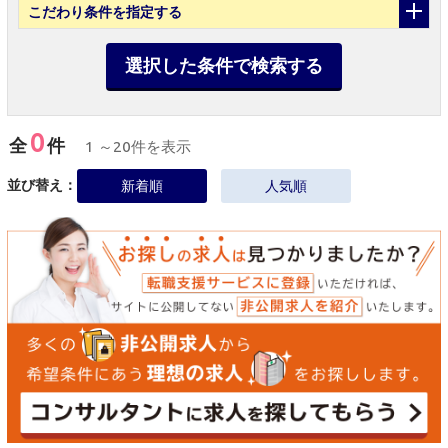
こだわり条件
を指定する
選択した条件で検索する
0
全
件
1 ～20件を表示
並び替え：
新着順
人気順