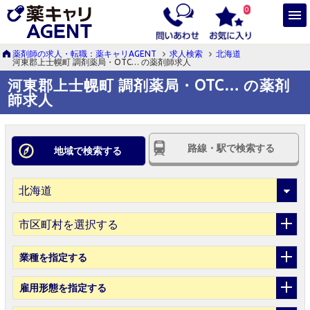
0
薬剤師の求人・転職：薬キャリAGENT
求人検索
北海道
河東郡上士幌町 調剤薬局・OTC… の薬剤師求人
河東郡上士幌町 調剤薬局・OTC… の薬剤
師求人
路線・駅で検索する
地域で検索する
市区町村を選択する
業種
を指定する
雇用形態
を指定する