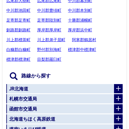
広尾郡大樹町
広尾郡広尾町
中川郡幕別町
中川郡池田町
中川郡豊頃町
中川郡本別町
足寄郡足寄町
足寄郡陸別町
十勝郡浦幌町
釧路郡釧路町
厚岸郡厚岸町
厚岸郡浜中町
川上郡標茶町
川上郡弟子屈町
阿寒郡鶴居村
白糠郡白糠町
野付郡別海町
標津郡中標津町
標津郡標津町
目梨郡羅臼町
路線から探す
JR北海道
札幌市交通局
函館市交通局
北海道ちほく高原鉄道
道南いさりび鉄道