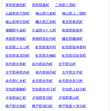
茅部郡鹿部町
茅部郡森町
二海郡八雲町
山越郡長万部町
檜山郡江差町
檜山郡上ノ国町
檜山郡厚沢部町
爾志郡乙部町
奥尻郡奥尻町
瀬棚郡今金町
久遠郡せたな町
島牧郡島牧村
寿都郡寿都町
寿都郡黒松内町
磯谷郡蘭越町
虻田郡ニセコ町
虻田郡真狩村
虻田郡留寿都村
虻田郡喜茂別町
虻田郡京極町
虻田郡倶知安町
岩内郡共和町
岩内郡岩内町
古宇郡泊村
古宇郡神恵内村
積丹郡積丹町
古平郡古平町
余市郡仁木町
余市郡余市町
余市郡赤井川村
空知郡南幌町
空知郡奈井江町
空知郡上砂川町
夕張郡由仁町
夕張郡長沼町
夕張郡栗山町
樺戸郡月形町
樺戸郡浦臼町
樺戸郡新十津川町