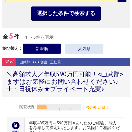
選択した条件で検索する
5
全
件
1 ～5件を表示
並び替え：
新着順
人気順
NEW
山武郡
OTC併設
正社員
＼高額求人／年収590万円可能！<山武郡>
まずはお気軽にお問い合わせください♪
土・日祝休み★プライベート充実♪
閲覧状況
今が狙い目！
年収485万円～590万円 ※あなたのご経験、能力
を考慮して決定いたします。お気軽にご相談くだ