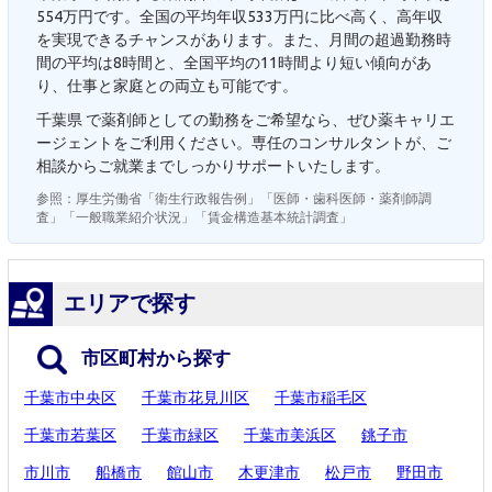
554万円です。全国の平均年収533万円に比べ高く、高年収
を実現できるチャンスがあります。また、月間の超過勤務時
間の平均は8時間と、全国平均の11時間より短い傾向があ
り、仕事と家庭との両立も可能です。
千葉県 で薬剤師としての勤務をご希望なら、ぜひ薬キャリエ
ージェントをご利用ください。専任のコンサルタントが、ご
相談からご就業までしっかりサポートいたします。
参照：厚生労働省「衛生行政報告例」「医師・歯科医師・薬剤師調
査」「一般職業紹介状況」「賃金構造基本統計調査」
エリアで探す
市区町村から探す
千葉市中央区
千葉市花見川区
千葉市稲毛区
千葉市若葉区
千葉市緑区
千葉市美浜区
銚子市
市川市
船橋市
館山市
木更津市
松戸市
野田市