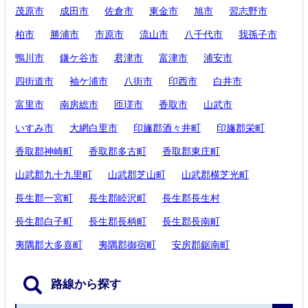
茂原市
成田市
佐倉市
東金市
旭市
習志野市
柏市
勝浦市
市原市
流山市
八千代市
我孫子市
鴨川市
鎌ケ谷市
君津市
富津市
浦安市
四街道市
袖ケ浦市
八街市
印西市
白井市
富里市
南房総市
匝瑳市
香取市
山武市
いすみ市
大網白里市
印旛郡酒々井町
印旛郡栄町
香取郡神崎町
香取郡多古町
香取郡東庄町
山武郡九十九里町
山武郡芝山町
山武郡横芝光町
長生郡一宮町
長生郡睦沢町
長生郡長生村
長生郡白子町
長生郡長柄町
長生郡長南町
夷隅郡大多喜町
夷隅郡御宿町
安房郡鋸南町
路線から探す