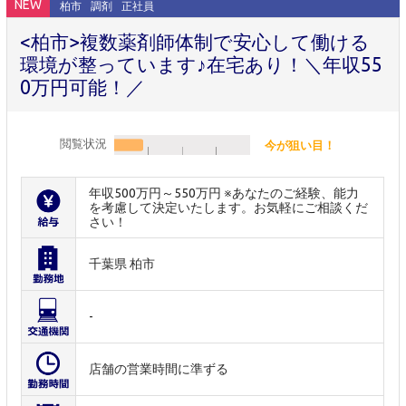
NEW
柏市
調剤
正社員
<柏市>複数薬剤師体制で安心して働ける
環境が整っています♪在宅あり！＼年収55
0万円可能！／
閲覧状況
今が狙い目！
年収500万円～550万円 ※あなたのご経験、能力
を考慮して決定いたします。お気軽にご相談くだ
さい！
千葉県 柏市
-
店舗の営業時間に準ずる