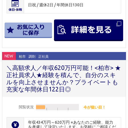
日祝 / 週休2日 / 年間休日130日
NEW
柏市
調剤
正社員
＼高額求人／年収620万円可能！<柏市> ★
正社員求人★経験を積んで、自分のスキ
ルを向上させませんか？プライベートも
充実な年間休日122日◎
閲覧状況
今が狙い目！
年収434万円～620万円 ※あなたのご経験、能力
を考慮して決定いたします。お気軽にご相談くだ