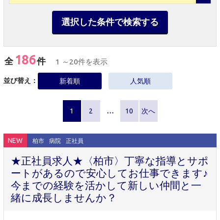
選択した条件で検索する
186
全
件
1 ～20件を表示
並び替え：
新着順
人気順
1
2
…
10
次へ
NEW
柏市
病院
正社員
★正社員求人★〈柏市〉丁寧な指導とサポ
ートがあるので安心してお仕事できます♪
今までの経験を活かして新しい仲間と一
緒に成長しませんか？