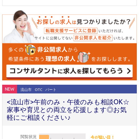
NEW
流山市
OTC
パート
<流山市>午前のみ・午後のみも相談OK☆
家事や育児との両立を応援します◎お気
軽にご相談ください♪
閲覧状況
今が狙い目！