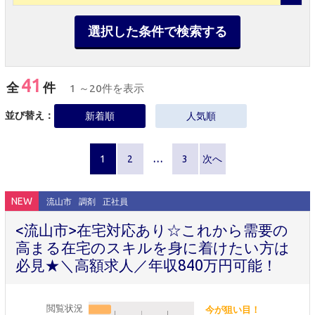
選択した条件で検索する
41
全
件
1 ～20件を表示
並び替え：
新着順
人気順
1
2
…
3
次へ
NEW
流山市
調剤
正社員
<流山市>在宅対応あり☆これから需要の
高まる在宅のスキルを身に着けたい方は
必見★＼高額求人／年収840万円可能！
閲覧状況
今が狙い目！