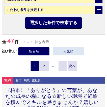
こだわり条件
を指定する
選択した条件で検索する
47
全
件
1 ～20件を表示
並び替え：
新着順
人気順
1
2
…
3
次へ
NEW
柏市
病院
正社員
〈柏市〉「ありがとう」の言葉が、あな
たの成長の糧になる☆新しい環境で経験
を積んでスキルを磨きませんか？嬉しい