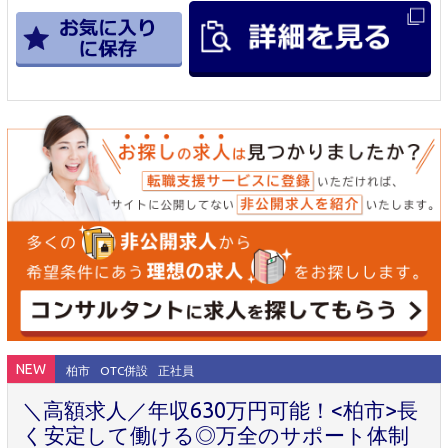
NEW
柏市
OTC併設
正社員
＼高額求人／年収630万円可能！<柏市>長
く安定して働ける◎万全のサポート体制