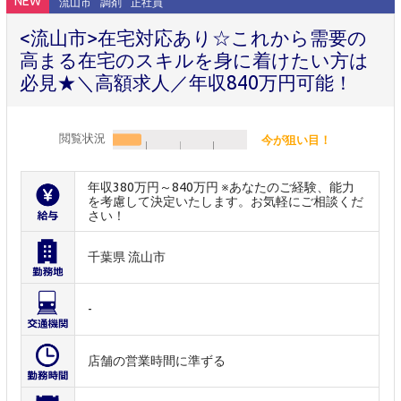
NEW
流山市
調剤
正社員
<流山市>在宅対応あり☆これから需要の
高まる在宅のスキルを身に着けたい方は
必見★＼高額求人／年収840万円可能！
閲覧状況
今が狙い目！
年収380万円～840万円 ※あなたのご経験、能力
を考慮して決定いたします。お気軽にご相談くだ
さい！
千葉県 流山市
-
店舗の営業時間に準ずる