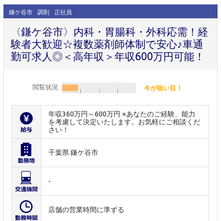
鎌ケ谷市
調剤
正社員
〈鎌ケ谷市〉内科・胃腸科・外科応需！経
験者大歓迎☆複数薬剤師体制で安心♪車通
勤可求人◎＜高年収＞年収600万円可能！
閲覧状況
今が狙い目！
年収360万円～600万円 ※あなたのご経験、能力
を考慮して決定いたします。お気軽にご相談くだ
さい！
千葉県 鎌ケ谷市
-
店舗の営業時間に準ずる