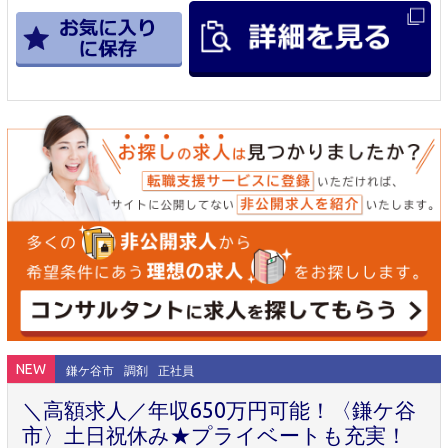
NEW
鎌ケ谷市
調剤
正社員
＼高額求人／年収650万円可能！〈鎌ケ谷
市〉土日祝休み★プライベートも充実！