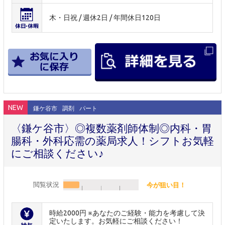
木・日祝 / 週休2日 / 年間休日120日
NEW
鎌ケ谷市
調剤
パート
〈鎌ケ谷市〉◎複数薬剤師体制◎内科・胃
腸科・外科応需の薬局求人！シフトお気軽
にご相談ください♪
閲覧状況
今が狙い目！
時給2000円 ※あなたのご経験・能力を考慮して決
定いたします。お気軽にご相談ください！