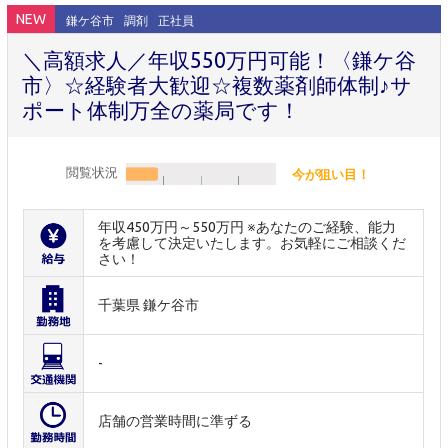
NEW
鎌ケ谷市
調剤
正社員
＼高額求人／年収550万円可能！〈鎌ケ谷
市〉☆経験者大歓迎☆複数薬剤師体制♪サ
ポート体制万全の薬局です！
閲覧状況
今が狙い目！
年収450万円～550万円 ※あなたのご経験、能力
を考慮して決定いたします。お気軽にご相談くだ
さい！
千葉県 鎌ケ谷市
-
店舗の営業時間に準ずる