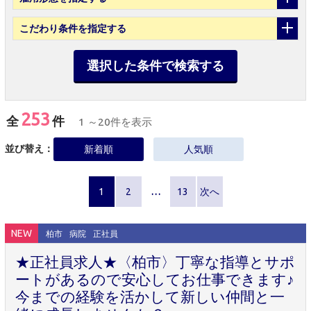
こだわり条件
を指定する
選択した条件で検索する
253
全
件
1 ～20件を表示
並び替え：
新着順
人気順
1
2
…
13
次へ
NEW
柏市
病院
正社員
★正社員求人★〈柏市〉丁寧な指導とサポ
ートがあるので安心してお仕事できます♪
今までの経験を活かして新しい仲間と一