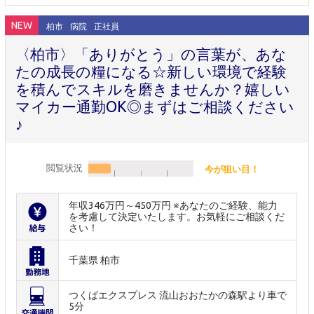
NEW
柏市
病院
正社員
〈柏市〉「ありがとう」の言葉が、あな
たの成長の糧になる☆新しい環境で経験
を積んでスキルを磨きませんか？嬉しい
マイカー通勤OK◎まずはご相談ください
♪
閲覧状況
今が狙い目！
年収346万円～450万円 ※あなたのご経験、能力
を考慮して決定いたします。お気軽にご相談くだ
さい！
千葉県 柏市
つくばエクスプレス 流山おおたかの森駅より車で
5分