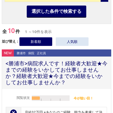
選択した条件で検索する
10
全
件
1 ～10件を表示
並び替え：
新着順
人気順
NEW
勝浦市
病院
正社員
<勝浦市>病院求人です！経験者大歓迎★今
までの経験をいかしてお仕事しません
か？経験者大歓迎★今までの経験をいか
してお仕事しませんか？
閲覧状況
今が狙い目！
月給32万円 ※あなたのご経験、能力を考慮して決