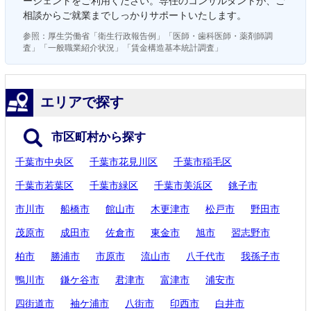
ージェントをご利用ください。専任のコンサルタントが、ご
相談からご就業までしっかりサポートいたします。
参照：厚生労働省「衛生行政報告例」「医師・歯科医師・薬剤師調
査」「一般職業紹介状況」「賃金構造基本統計調査」
エリアで探す
市区町村から探す
千葉市中央区
千葉市花見川区
千葉市稲毛区
千葉市若葉区
千葉市緑区
千葉市美浜区
銚子市
市川市
船橋市
館山市
木更津市
松戸市
野田市
茂原市
成田市
佐倉市
東金市
旭市
習志野市
柏市
勝浦市
市原市
流山市
八千代市
我孫子市
鴨川市
鎌ケ谷市
君津市
富津市
浦安市
四街道市
袖ケ浦市
八街市
印西市
白井市