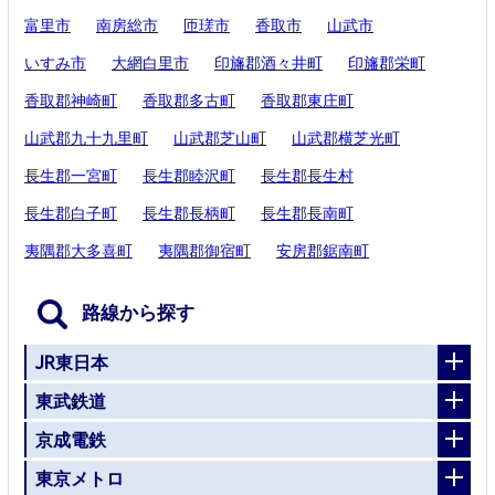
富里市
南房総市
匝瑳市
香取市
山武市
いすみ市
大網白里市
印旛郡酒々井町
印旛郡栄町
香取郡神崎町
香取郡多古町
香取郡東庄町
山武郡九十九里町
山武郡芝山町
山武郡横芝光町
長生郡一宮町
長生郡睦沢町
長生郡長生村
長生郡白子町
長生郡長柄町
長生郡長南町
夷隅郡大多喜町
夷隅郡御宿町
安房郡鋸南町
路線から探す
JR東日本
東武鉄道
京成電鉄
東京メトロ