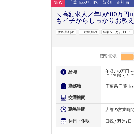
NEW
千葉市花見川区
調剤
正社員
＼高額求人／年収600万円
もイチからしっかりお教え
管理薬剤師
一般薬剤師
年収600万以上O.K.
閲覧状況
年収370万円
給与
にご相談くだ
勤務地
千葉県 千葉市
交通機関
-
勤務時間
店舗の営業時
休日・休暇
日祝 / 週休2日