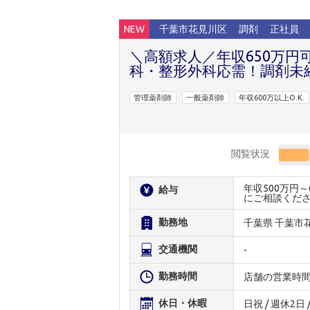
NEW
千葉市花見川区
調剤
正社員
＼高額求人／年収650万円
科・整形外科応需！調剤未
管理薬剤師
一般薬剤師
年収600万以上O.K.
閲覧状況
年収500万円
給与
にご相談くだ
勤務地
千葉県 千葉市
交通機関
-
勤務時間
店舗の営業時
休日・休暇
日祝 / 週休2日