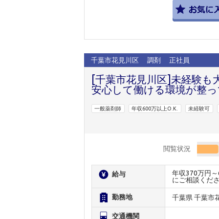
千葉市花見川区
調剤
正社員
[千葉市花見川区]未経験も
安心して働ける環境が整っ
一般薬剤師
年収600万以上O.K.
未経験可
閲覧状況
年収370万円
給与
にご相談くだ
勤務地
千葉県 千葉市
交通機関