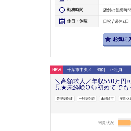
勤務時間
店舗の営業時
休日・休暇
日祝 / 週休2日
NEW
千葉市中央区
調剤
正社員
＼高額求人／年収550万
見★未経験OK♪初めてで
管理薬剤師
一般薬剤師
未経験可
年間休
閲覧状況