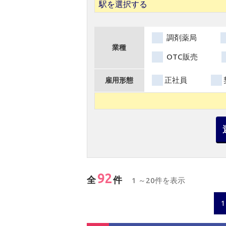
駅を選択する
調剤薬局
業種
OTC販売
正社員
雇用形態
92
全
件
1 ～20件を表示
1