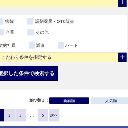
病院
調剤薬局・OTC販売
企業
その他
契約社員
派遣
パート
こだわり条件を指定する
選択した条件で検索する
並び替え：
新着順
人気順
2
3
…
5
次へ