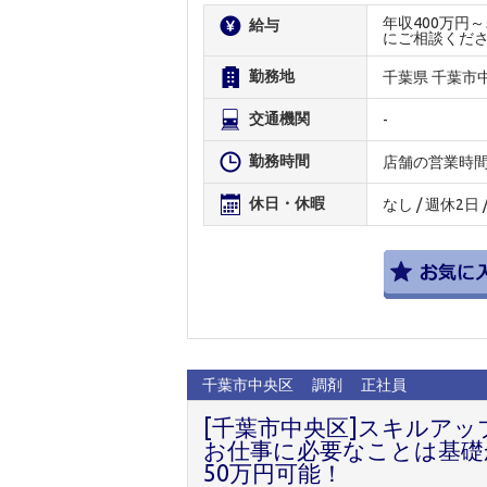
年収400万円
給与
にご相談くだ
勤務地
千葉県 千葉市
交通機関
-
勤務時間
店舗の営業時
休日・休暇
なし / 週休2日
千葉市中央区
調剤
正社員
[千葉市中央区]スキルア
お仕事に必要なことは基礎
50万円可能！