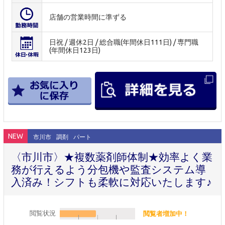
店舗の営業時間に準ずる
日祝 / 週休2日 / 総合職(年間休日111日) / 専門職
(年間休日123日)
NEW
市川市
調剤
パート
〈市川市〉★複数薬剤師体制★効率よく業
務が行えるよう分包機や監査システム導
入済み！シフトも柔軟に対応いたします♪
閲覧状況
閲覧者増加中！