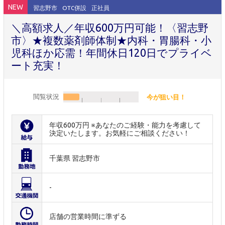
NEW
習志野市
OTC併設
正社員
＼高額求人／年収600万円可能！〈習志野
市〉★複数薬剤師体制★内科・胃腸科・小
児科ほか応需！年間休日120日でプライベ
ート充実！
閲覧状況
今が狙い目！
年収600万円 ※あなたのご経験・能力を考慮して
決定いたします。お気軽にご相談ください！
千葉県 習志野市
-
店舗の営業時間に準ずる