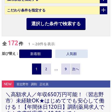
こだわり条件
を指定する
選択した条件で検索する
172
全
件
1 ～20件を表示
並び替え：
新着順
人気順
1
2
…
9
次へ
NEW
習志野市
調剤
正社員
＼高額求人／年収650万円可能！〈習志野
市〉未経験OK★はじめてでも安心して働
ける！【年間休日120日】調剤薬局求人で