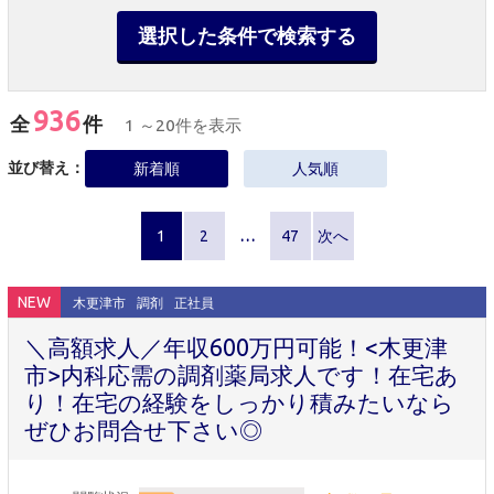
選択した条件で検索する
936
全
件
1 ～20件を表示
並び替え：
新着順
人気順
1
2
…
47
次へ
NEW
木更津市
調剤
正社員
＼高額求人／年収600万円可能！<木更津
市>内科応需の調剤薬局求人です！在宅あ
り！在宅の経験をしっかり積みたいなら
ぜひお問合せ下さい◎