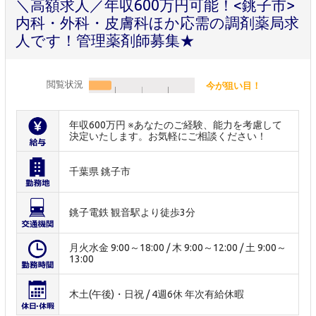
＼高額求人／年収600万円可能！<銚子市>
内科・外科・皮膚科ほか応需の調剤薬局求
人です！管理薬剤師募集★
閲覧状況
今が狙い目！
年収600万円 ※あなたのご経験、能力を考慮して
決定いたします。お気軽にご相談ください！
千葉県 銚子市
銚子電鉄 観音駅より徒歩3分
月火水金 9:00～18:00 / 木 9:00～12:00 / 土 9:00～
13:00
木土(午後)・日祝 / 4週6休 年次有給休暇