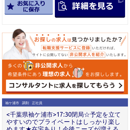
袖ケ浦市
調剤
正社員
<千葉県袖ケ浦市>17:30閉局☆予定を立て
やすいのでプライベートはしっかり楽し
めます★在宅あり！今後ニーズが増える