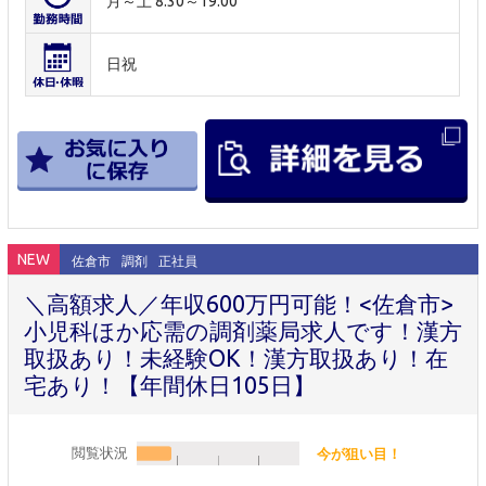
月～土 8:30～19:00
日祝
NEW
佐倉市
調剤
正社員
＼高額求人／年収600万円可能！<佐倉市>
小児科ほか応需の調剤薬局求人です！漢方
取扱あり！未経験OK！漢方取扱あり！在
宅あり！【年間休日105日】
閲覧状況
今が狙い目！