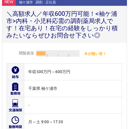
NEW
袖ケ浦市
調剤
正社員
＼高額求人／年収600万円可能！<袖ケ浦
市>内科・小児科応需の調剤薬局求人で
す！在宅あり！在宅の経験をしっかり積
みたいならぜひお問合せ下さい◎
閲覧状況
今が狙い目！
年収500万円～600万円
千葉県 袖ケ浦市
-
月～土 9:00～17:30