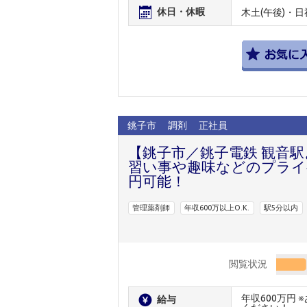
休日・休暇
木土(午後)・日
銚子市
調剤
正社員
【銚子市／銚子電鉄 観音駅
習い事や趣味などのプライ
円可能！
管理薬剤師
年収600万以上O.K.
駅5分以内
閲覧状況
年収600万円
給与