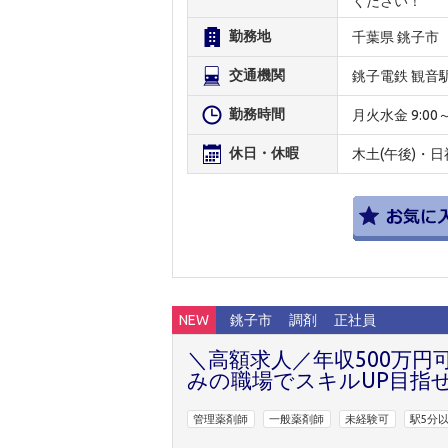
ください！
勤務地
千葉県 銚子市
交通機関
銚子電鉄 観音
勤務時間
月火水金 9:00～18
休日・休暇
木土(午後)・日
NEW
銚子市
調剤
正社員
＼高額求人／年収500万
みの職場でスキルUP目指
管理薬剤師
一般薬剤師
未経験可
駅5分