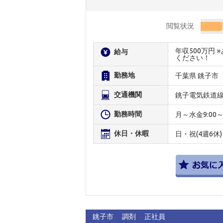
閲覧状況
年収500万円
給与
ください！
勤務地
千葉県 銚子市
交通機関
銚子電気鉄道
勤務時間
月～水金9:00
休日・休暇
日・祝(4週6休)
銚子市
調剤
正社員