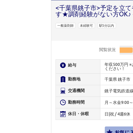
<千葉県銚子市>予定を立
す★調剤経験がない方OK♪
一般薬剤師
未経験可
駅5分以内
閲覧状況
年収500万円
給与
ください！
勤務地
千葉県 銚子市
交通機関
銚子電気鉄道
勤務時間
月～水金9:00
休日・休暇
日|祝 / 4週6休