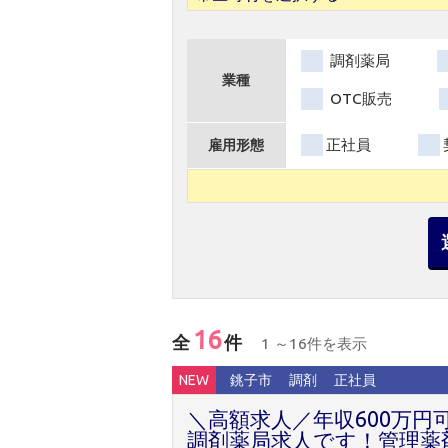
調剤薬局
業種
OTC販売
正社員
雇用形態
16
全
件
1 ～16件を表示
NEW
銚子市
調剤
正社員
＼高額求人／年収600万円
調剤薬局求人です！管理薬