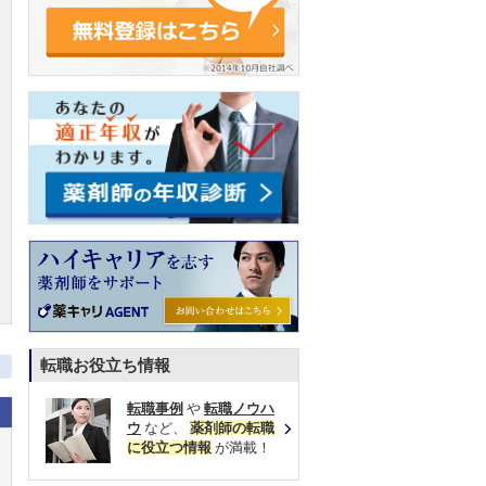
転職お役立ち情報
転職事例
や
転職ノウハ
ウ
など、
薬剤師の転職
に役立つ情報
が満載！