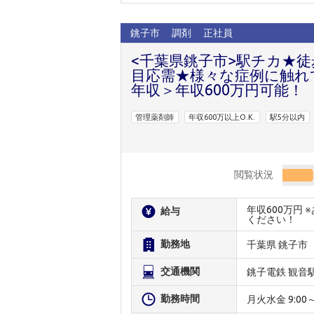
銚子市
調剤
正社員
<千葉県銚子市>駅チカ★
目応需★様々な症例に触れ
年収＞年収600万円可能！
管理薬剤師
年収600万以上O.K.
駅5分以内
閲覧状況
年収600万円
給与
ください！
勤務地
千葉県 銚子市
交通機関
銚子電鉄 観音
勤務時間
月火水金 9:00～18