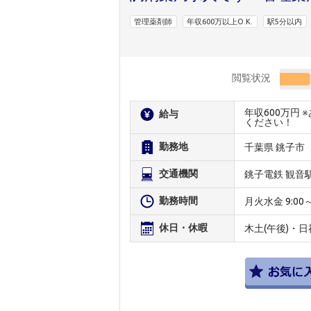
管理薬剤師
年収600万以上O.K.
駅5分以内
閲覧状況
年収600万円
給与
ください！
勤務地
千葉県 銚子市
交通機関
銚子電鉄 観音
勤務時間
月火水金 9:00～18
休日・休暇
木土(午後)・日