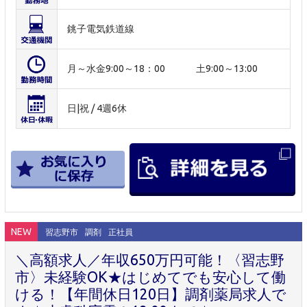
銚子電気鉄道線
月～水金9:00～18：00 土9:00～13:00
日|祝 / 4週6休
NEW
習志野市
調剤
正社員
＼高額求人／年収650万円可能！〈習志野
市〉未経験OK★はじめてでも安心して働
ける！【年間休日120日】調剤薬局求人で