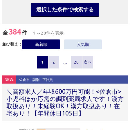
選択した条件で検索する
384
全
件
1 ～20件を表示
並び替え：
新着順
人気順
1
2
…
20
次へ
NEW
佐倉市
調剤
正社員
＼高額求人／年収600万円可能！<佐倉市>
小児科ほか応需の調剤薬局求人です！漢方
取扱あり！未経験OK！漢方取扱あり！在
宅あり！【年間休日105日】