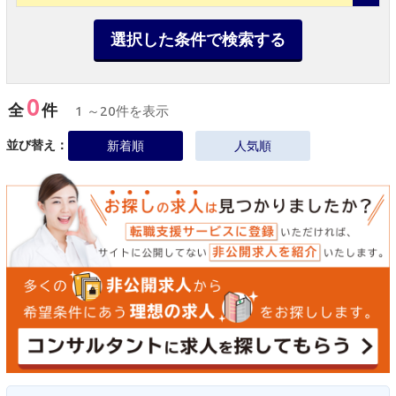
選択した条件で検索する
0
全
件
1 ～20件を表示
並び替え：
新着順
人気順