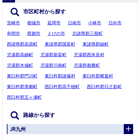
市区町村から探す
宮崎市
都城市
延岡市
日南市
小林市
日向市
串間市
西都市
えびの市
北諸県郡三股町
西諸県郡高原町
東諸県郡国富町
東諸県郡綾町
児湯郡高鍋町
児湯郡新富町
児湯郡西米良村
児湯郡木城町
児湯郡川南町
児湯郡都農町
東臼杵郡門川町
東臼杵郡諸塚村
東臼杵郡椎葉村
東臼杵郡美郷町
西臼杵郡高千穂町
西臼杵郡日之影町
西臼杵郡五ヶ瀬町
路線から探す
JR九州