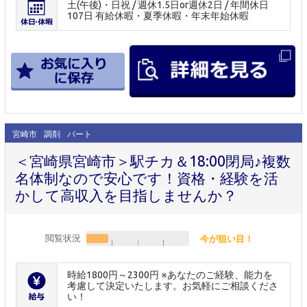
土(午後)・日祝 / 週休1.5日or週休2日 / 年間休日
107日 有給休暇・夏季休暇・年末年始休暇
宮崎市
調剤
パート
＜宮崎県宮崎市＞駅チカ＆18:00閉局♪複数
名体制なので安心です！資格・経験を活
かして高収入を目指しませんか？
閲覧状況
今が狙い目！
時給1800円～2300円 ※あなたのご経験、能力を
考慮して決定いたします。お気軽にご相談くださ
い！