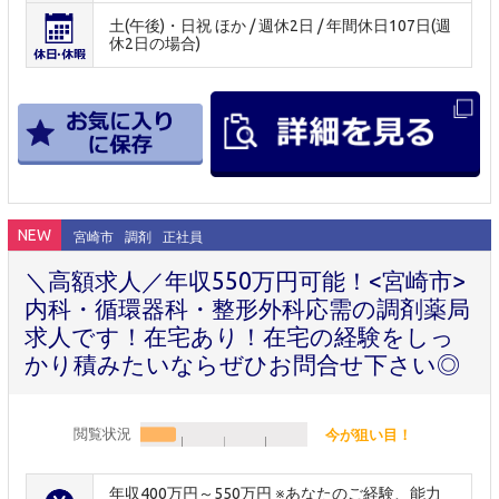
土(午後)・日祝 ほか / 週休2日 / 年間休日107日(週
休2日の場合)
NEW
宮崎市
調剤
正社員
＼高額求人／年収550万円可能！<宮崎市>
内科・循環器科・整形外科応需の調剤薬局
求人です！在宅あり！在宅の経験をしっ
かり積みたいならぜひお問合せ下さい◎
閲覧状況
今が狙い目！
年収400万円～550万円 ※あなたのご経験、能力