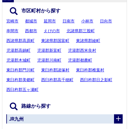
市区町村から探す
宮崎市
都城市
延岡市
日南市
小林市
日向市
串間市
西都市
えびの市
北諸県郡三股町
西諸県郡高原町
東諸県郡国富町
東諸県郡綾町
児湯郡高鍋町
児湯郡新富町
児湯郡西米良村
児湯郡木城町
児湯郡川南町
児湯郡都農町
東臼杵郡門川町
東臼杵郡諸塚村
東臼杵郡椎葉村
東臼杵郡美郷町
西臼杵郡高千穂町
西臼杵郡日之影町
西臼杵郡五ヶ瀬町
路線から探す
JR九州