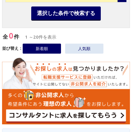
選択した条件で検索する
0
全
件
1 ～20件を表示
並び替え：
新着順
人気順