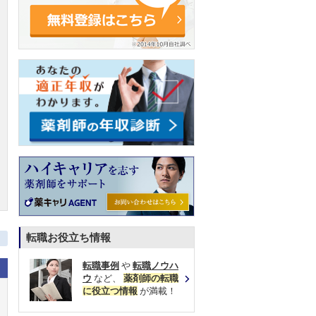
転職お役立ち情報
転職事例
や
転職ノウハ
ウ
など、
薬剤師の転職
に役立つ情報
が満載！