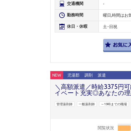
交通機関
-
勤務時間
曜日,時間はお
休日・休暇
土･日祝
NEW
児湯郡
調剤
派遣
＼高額派遣／時給3375円
イベート充実◎あなたの理
管理薬剤師
一般薬剤師
～19時までの職場
閲覧状況