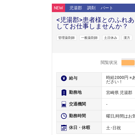
NEW
児湯郡
調剤
パート
<児湯郡>患者様とのふれ
してお仕事しませんか？
管理薬剤師
一般薬剤師
土日休み
漢方
閲覧状況
時給2000円
給与
ださい！
勤務地
宮崎県 児湯郡
交通機関
-
勤務時間
曜日,時間はお
休日・休暇
土･日祝