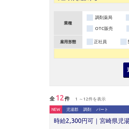
調剤薬局
業種
OTC販売
正社員
雇用形態
12
全
件
1 ～12件を表示
NEW
児湯郡
調剤
パート
時給2,300円可｜宮崎県