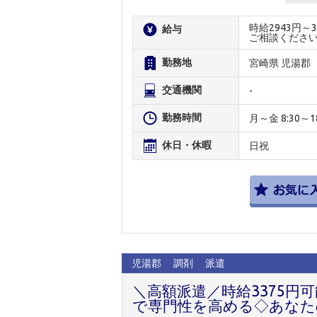
時給2943円
給与
ご相談くださ
勤務地
宮崎県 児湯郡
交通機関
-
勤務時間
月～金 8:30～18
休日・休暇
日祝
児湯郡
調剤
派遣
＼高額派遣／時給3375円
で専門性を高める◇あなた