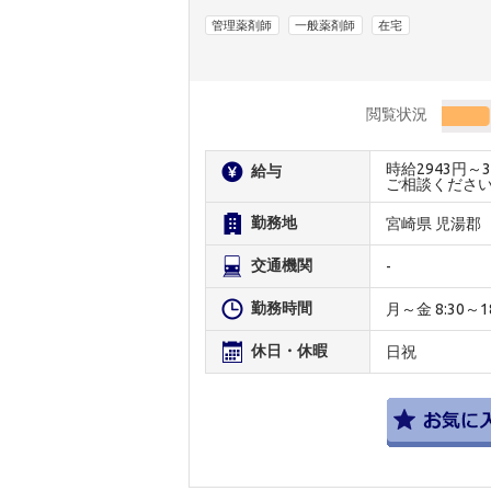
管理薬剤師
一般薬剤師
在宅
閲覧状況
時給2943円
給与
ご相談くださ
勤務地
宮崎県 児湯郡
交通機関
-
勤務時間
月～金 8:30～18
休日・休暇
日祝