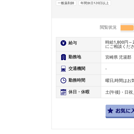
一般薬剤師
年間休日120日以上
閲覧状況
時給1,800円
給与
にご相談くだ
勤務地
宮崎県 児湯郡
交通機関
-
勤務時間
曜日,時間はお
休日・休暇
土(午後)・日祝 