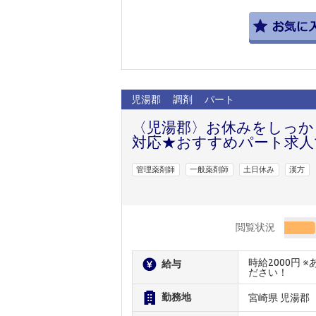
児湯郡
調剤
パート
〈児湯郡〉お休みをしっか
対応★おすすめパート求人
管理薬剤師
一般薬剤師
土日休み
漢方
閲覧状況
時給2000円
給与
ださい！
勤務地
宮崎県 児湯郡