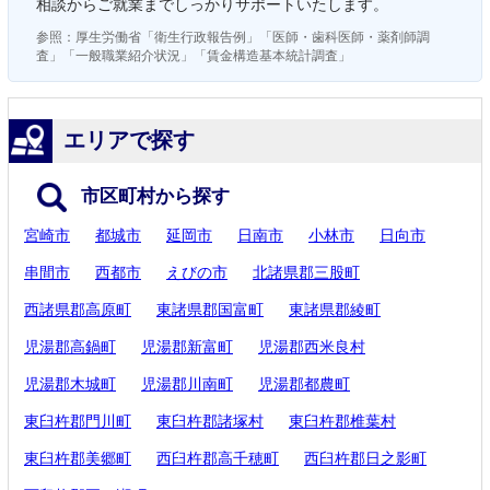
相談からご就業までしっかりサポートいたします。
参照：厚生労働省「衛生行政報告例」「医師・歯科医師・薬剤師調
査」「一般職業紹介状況」「賃金構造基本統計調査」
エリアで探す
市区町村から探す
宮崎市
都城市
延岡市
日南市
小林市
日向市
串間市
西都市
えびの市
北諸県郡三股町
西諸県郡高原町
東諸県郡国富町
東諸県郡綾町
児湯郡高鍋町
児湯郡新富町
児湯郡西米良村
児湯郡木城町
児湯郡川南町
児湯郡都農町
東臼杵郡門川町
東臼杵郡諸塚村
東臼杵郡椎葉村
東臼杵郡美郷町
西臼杵郡高千穂町
西臼杵郡日之影町