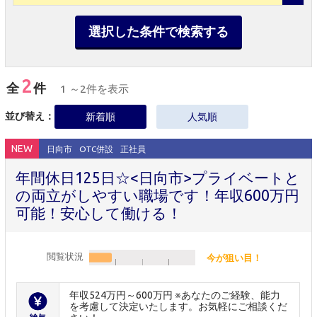
選択した条件で検索する
2
全
件
1 ～2件を表示
並び替え：
新着順
人気順
NEW
日向市
OTC併設
正社員
年間休日125日☆<日向市>プライベートと
の両立がしやすい職場です！年収600万円
可能！安心して働ける！
閲覧状況
今が狙い目！
年収524万円～600万円 ※あなたのご経験、能力
を考慮して決定いたします。お気軽にご相談くだ