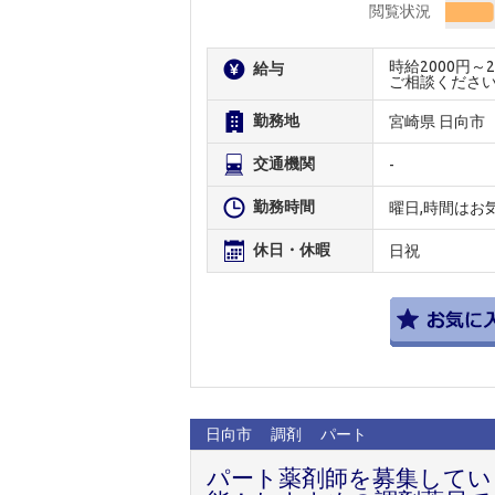
閲覧状況
時給2000円
給与
ご相談くださ
勤務地
宮崎県 日向市
交通機関
-
勤務時間
曜日,時間はお
休日・休暇
日祝
日向市
調剤
パート
パート薬剤師を募集してい