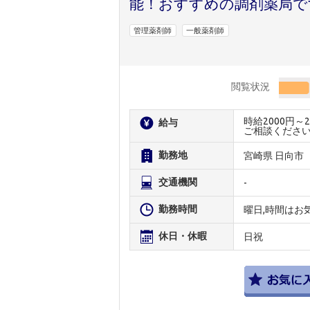
能！おすすめの調剤薬局で
管理薬剤師
一般薬剤師
閲覧状況
時給2000円
給与
ご相談くださ
勤務地
宮崎県 日向市
交通機関
-
勤務時間
曜日,時間はお
休日・休暇
日祝