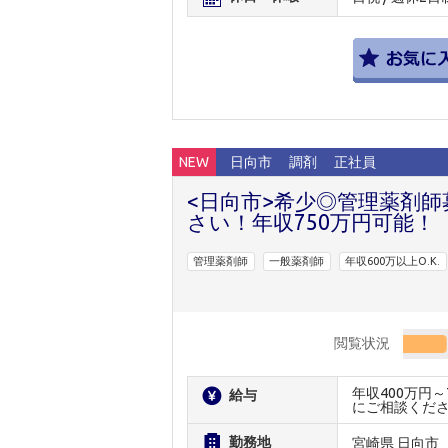
NEW
日向市
調剤
正社員
<日向市>希少◎管理薬剤
さい！年収750万円可能！
管理薬剤師
一般薬剤師
年収600万以上O.K.
閲覧状況
年収400万円
給与
にご相談くだ
勤務地
宮崎県 日向市