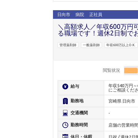
日向市
病院
正社員
＼高額求人／年収600万円
る職場です！週休2日制で
管理薬剤師
一般薬剤師
年収600万以上O.K.
閲覧状況
年収540万円
給与
にご相談くだ
勤務地
宮崎県 日向市
交通機関
-
勤務時間
店舗の営業時
休日・休暇
日祝 / 週休2日