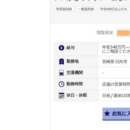
管理薬剤師
一般薬剤師
年収600万以上O.K.
閲覧状況
年収540万円
給与
にご相談くだ
勤務地
宮崎県 日向市
交通機関
-
勤務時間
店舗の営業時
休日・休暇
日祝 / 週休2日