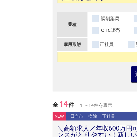
調剤薬局
業種
OTC販売
正社員
雇用形態
14
全
件
1 ～14件を表示
NEW
日向市
病院
正社員
＼高額求人／年収600万円
ンスがとりやすい！新しい