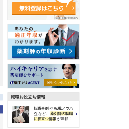
転職お役立ち情報
転職事例
や
転職ノウハ
ウ
など、
薬剤師の転職
に役立つ情報
が満載！