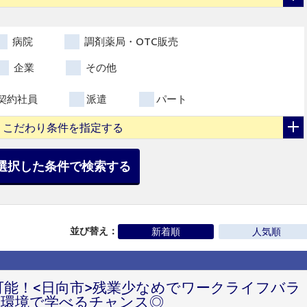
病院
調剤薬局・OTC販売
企業
その他
契約社員
派遣
パート
こだわり条件を指定する
選択した条件で検索する
並び替え：
新着順
人気順
可能！<日向市>残業少なめでワークライフバラ
環境で学べるチャンス◎