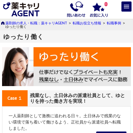
0
薬剤師の求人・転職：薬キャリAGENT
>
転職お役立ち情報
>
転職事例
>
ゆったり働く
ゆったり働く
残業なし、土日休みの派遣社員として、ゆと
Case １
りを持った働き方を実現！
一人薬剤師として激務に追われる日々。土日休みで残業のな
い環境で落ち着いて働けるよう、正社員から派遣社員へ転職
しました。