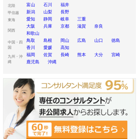
富山
石川
福井
北陸
新潟
山梨
長野
甲信越
愛知
静岡
岐阜
三重
東海
大阪
兵庫
京都
滋賀
奈良
関西
和歌山
鳥取
島根
岡山
広島
山口
徳島
中国・四
香川
愛媛
高知
国
福岡
佐賀
長崎
熊本
大分
宮崎
九州・沖
鹿児島
沖縄
縄