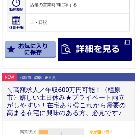
店舗の営業時間に準ずる
土・日祝
NEW
橿原市
調剤
正社員
＼高額求人／年収600万円可能！〈橿原
市〉嬉しい土日休み★プライベート両立
がしやすい！在宅あり◎これから需要の
高まる在宅に興味のある方、必見です♪
閲覧状況
今が狙い目！