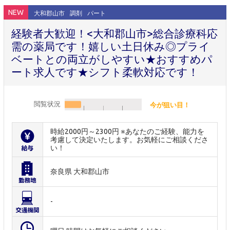
NEW
大和郡山市
調剤
パート
経験者大歓迎！<大和郡山市>総合診療科応
需の薬局です！嬉しい土日休み◎プライ
ベートとの両立がしやすい★おすすめパ
ート求人です★シフト柔軟対応です！
閲覧状況
今が狙い目！
時給2000円～2300円 ※あなたのご経験、能力を
考慮して決定いたします。お気軽にご相談くださ
い！
奈良県 大和郡山市
-