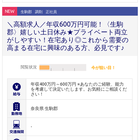
NEW
生駒郡
調剤
正社員
＼高額求人／年収600万円可能！〈生駒
郡〉嬉しい土日休み★プライベート両立
がしやすい！在宅あり◎これから需要の
高まる在宅に興味のある方、必見です♪
閲覧状況
今が狙い目！
年収400万円～600万円 ※あなたのご経験、能力
を考慮して決定いたします。お気軽にご相談くだ
さい！
奈良県 生駒郡
-