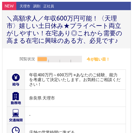
NEW
天理市
調剤
正社員
＼高額求人／年収600万円可能！〈天理
市〉嬉しい土日休み★プライベート両立
がしやすい！在宅あり◎これから需要の
高まる在宅に興味のある方、必見です♪
閲覧状況
今が狙い目！
年収400万円～600万円 ※あなたのご経験、能力
を考慮して決定いたします。お気軽にご相談くだ
さい！
奈良県 天理市
-
店舗の営業時間に準ずる