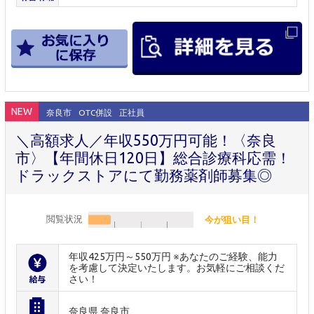
NEW
奈良市
OTC併設
正社員
＼高額求人／年収550万円可能！〈奈良
市〉【年間休日120日】総合診療科応需！
ドラックストアにて勤務薬剤師募集◎
閲覧状況
今が狙い目！
年収425万円～550万円 ※あなたのご経験、能力
を考慮して決定いたします。お気軽にご相談くだ
さい！
奈良県 奈良市