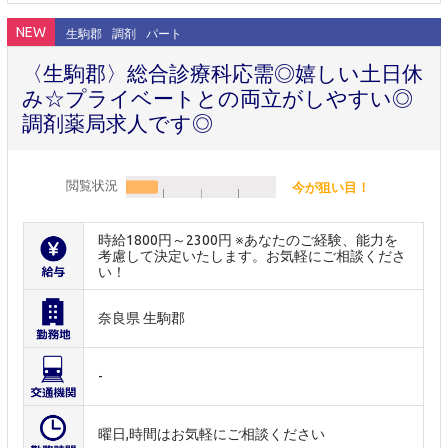
NEW
生駒郡
調剤
パート
〈生駒郡〉総合診療科応需◎嬉しい土日休
み☆プライベートとの両立がしやすい◎
調剤薬局求人です◎
閲覧状況
今が狙い目！
時給1800円～2300円 ※あなたのご経験、能力を
考慮して決定いたします。お気軽にご相談くださ
い！
奈良県 生駒郡
-
曜日,時間はお気軽にご相談ください