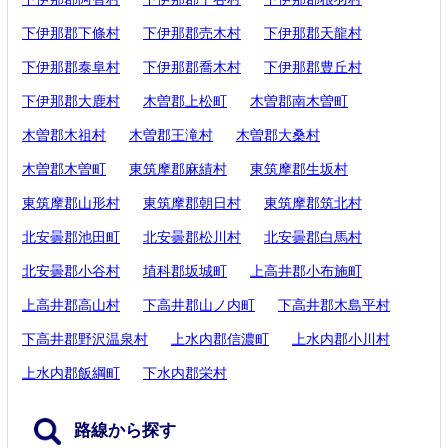
下伊那郡下條村
下伊那郡売木村
下伊那郡天龍村
下伊那郡泰阜村
下伊那郡喬木村
下伊那郡豊丘村
下伊那郡大鹿村
木曽郡上松町
木曽郡南木曽町
木曽郡木祖村
木曽郡王滝村
木曽郡大桑村
木曽郡木曽町
東筑摩郡麻績村
東筑摩郡生坂村
東筑摩郡山形村
東筑摩郡朝日村
東筑摩郡筑北村
北安曇郡池田町
北安曇郡松川村
北安曇郡白馬村
北安曇郡小谷村
埴科郡坂城町
上高井郡小布施町
上高井郡高山村
下高井郡山ノ内町
下高井郡木島平村
下高井郡野沢温泉村
上水内郡信濃町
上水内郡小川村
上水内郡飯綱町
下水内郡栄村
路線から探す