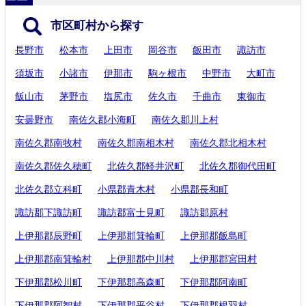
市区町村から探す
長野市
松本市
上田市
岡谷市
飯田市
諏訪市
須坂市
小諸市
伊那市
駒ヶ根市
中野市
大町市
飯山市
茅野市
塩尻市
佐久市
千曲市
東御市
安曇野市
南佐久郡小海町
南佐久郡川上村
南佐久郡南牧村
南佐久郡南相木村
南佐久郡北相木村
南佐久郡佐久穂町
北佐久郡軽井沢町
北佐久郡御代田町
北佐久郡立科町
小県郡青木村
小県郡長和町
諏訪郡下諏訪町
諏訪郡富士見町
諏訪郡原村
上伊那郡辰野町
上伊那郡箕輪町
上伊那郡飯島町
上伊那郡南箕輪村
上伊那郡中川村
上伊那郡宮田村
下伊那郡松川町
下伊那郡高森町
下伊那郡阿南町
下伊那郡阿智村
下伊那郡平谷村
下伊那郡根羽村