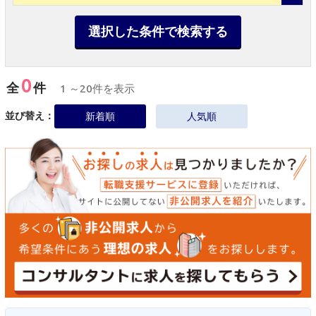
選択した条件で検索する
0
全
件
1 ～20件を表示
並び替え：
新着順
人気順