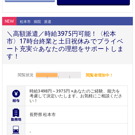
NEW
松本市
病院
派遣
＼高額派遣／時給3975円可能！〈松本
市〉17時台終業と土日祝休みでプライベ
ート充実☆あなたの理想をサポートしま
す！
閲覧状況
閲覧者増加中！
時給3498円～3975円 ※あなたのご経験、能力を
考慮して決定いたします。お気軽にご相談くださ
い！
長野県 松本市
-