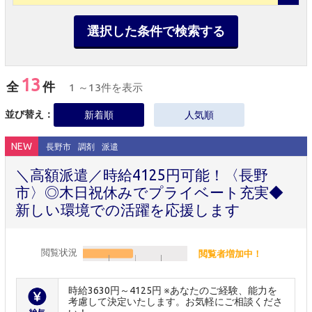
選択した条件で検索する
13
全
件
1 ～13件を表示
並び替え：
新着順
人気順
NEW
長野市
調剤
派遣
＼高額派遣／時給4125円可能！〈長野
市〉◎木日祝休みでプライベート充実◆
新しい環境での活躍を応援します
閲覧状況
閲覧者増加中！
時給3630円～4125円 ※あなたのご経験、能力を
考慮して決定いたします。お気軽にご相談くださ