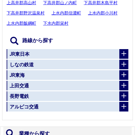
上高井郡高山村
下高井郡山ノ内町
下高井郡木島平村
下高井郡野沢温泉村
上水内郡信濃町
上水内郡小川村
上水内郡飯綱町
下水内郡栄村
路線から探す
JR東日本
しなの鉄道
JR東海
上田交通
長野電鉄
アルピコ交通
業種から探す