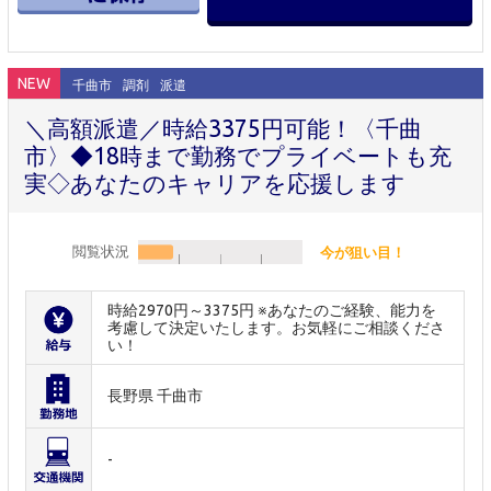
NEW
千曲市
調剤
派遣
＼高額派遣／時給3375円可能！〈千曲
市〉◆18時まで勤務でプライベートも充
実◇あなたのキャリアを応援します
閲覧状況
今が狙い目！
時給2970円～3375円 ※あなたのご経験、能力を
考慮して決定いたします。お気軽にご相談くださ
い！
長野県 千曲市
-