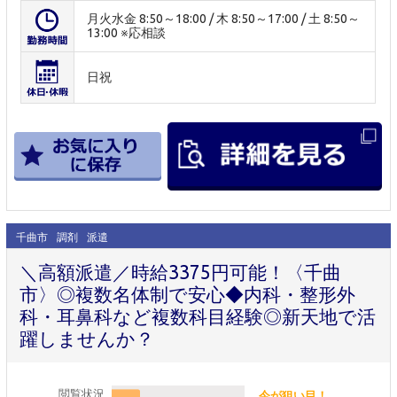
月火水金 8:50～18:00 / 木 8:50～17:00 / 土 8:50～
13:00 ※応相談
日祝
千曲市
調剤
派遣
＼高額派遣／時給3375円可能！〈千曲
市〉◎複数名体制で安心◆内科・整形外
科・耳鼻科など複数科目経験◎新天地で活
躍しませんか？
閲覧状況
今が狙い目！