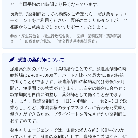
と、全国平均の11時間より長くなっています。
長野県 で薬剤師としての勤務をご希望なら、ぜひ薬キャリエ
ージェントをご利用ください。専任のコンサルタントが、ご
相談からご就業までしっかりサポートいたします。
参照：厚生労働省「衛生行政報告例」「医師・歯科医師・薬剤師調
査」「一般職業紹介状況」「賃金構造基本統計調査」
派遣 の薬剤師について
派遣薬剤師のメリットは高時給なことです。派遣薬剤師の時
給相場は2,400～3,000円。パートと比べて最大1.5倍の時給
で働くことができます。派遣薬剤師の契約期間は最低1ヶ月
間と、短期間での就業ができます。ご自身の都合に合わせて
就業期間を自由に調整し、薬剤師として働くことができま
す。 また、派遣薬剤師は「1日3～4時間」、「週2～3日で残
業なし」など、求職者様のライフスタイルに合わせた柔軟な
働き方ができるため、プライベートを優先させたい薬剤師に
おすすめです。
薬キャリエージェントでは、派遣の求人を約3,100件あつか
っております。派遣の薬剤師として、勤務をご希望なら、ぜ