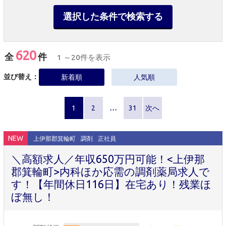
選択した条件で検索する
620
全
件
1 ～20件を表示
並び替え：
新着順
人気順
1
2
…
31
次へ
NEW
上伊那郡箕輪町
調剤
正社員
＼高額求人／年収650万円可能！<上伊那
郡箕輪町>内科ほか応需の調剤薬局求人で
す！【年間休日116日】在宅あり！残業ほ
ぼ無し！