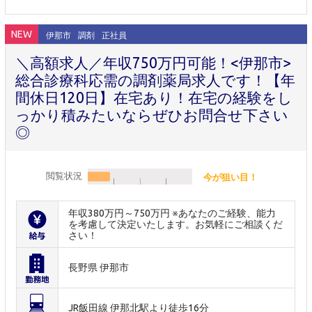
NEW
伊那市
調剤
正社員
＼高額求人／年収750万円可能！<伊那市>
総合診療科応需の調剤薬局求人です！【年
間休日120日】在宅あり！在宅の経験をし
っかり積みたいならぜひお問合せ下さい
◎
閲覧状況
今が狙い目！
年収380万円～750万円 ※あなたのご経験、能力
を考慮して決定いたします。お気軽にご相談くだ
さい！
長野県 伊那市
JR飯田線 伊那北駅より徒歩16分