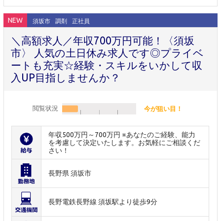
NEW
須坂市
調剤
正社員
＼高額求人／年収700万円可能！〈須坂
市〉 人気の土日休み求人です◎プライベ
ートも充実☆経験・スキルをいかして収
入UP目指しませんか？
閲覧状況
今が狙い目！
年収500万円～700万円 ※あなたのご経験、能力
を考慮して決定いたします。お気軽にご相談くだ
さい！
長野県 須坂市
長野電鉄長野線 須坂駅より徒歩9分