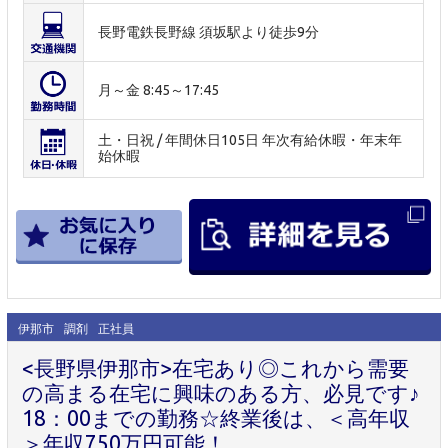
長野電鉄長野線 須坂駅より徒歩9分
月～金 8:45～17:45
土・日祝 / 年間休日105日 年次有給休暇・年末年
始休暇
伊那市
調剤
正社員
<長野県伊那市>在宅あり◎これから需要
の高まる在宅に興味のある方、必見です♪
18：00までの勤務☆終業後は、＜高年収
＞年収750万円可能！