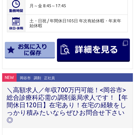
月～金 8:45～17:45
土・日祝 / 年間休日105日 年次有給休暇・年末年
始休暇
NEW
岡谷市
調剤
正社員
＼高額求人／年収700万円可能！<岡谷市>
総合診療科応需の調剤薬局求人です！【年
間休日120日】在宅あり！在宅の経験をし
っかり積みたいならぜひお問合せ下さい
◎