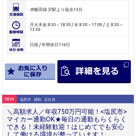
JR飯田線 沢駅より徒歩13分
月火木金 8:30～18:30 / 水 8:30～17:00 / 土 8:30～
13:30
日祝 / 年間休日116日
NEW
塩尻市
調剤
正社員
＼高額求人／年収750万円可能！<塩尻市>
マイカー通勤OK★毎日の通勤もらくらく
できる！未経験歓迎！はじめてでも安心
して働ける環境が整っています！