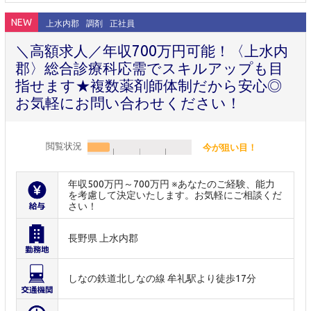
NEW
上水内郡
調剤
正社員
＼高額求人／年収700万円可能！〈上水内
郡〉総合診療科応需でスキルアップも目
指せます★複数薬剤師体制だから安心◎
お気軽にお問い合わせください！
閲覧状況
今が狙い目！
年収500万円～700万円 ※あなたのご経験、能力
を考慮して決定いたします。お気軽にご相談くだ
さい！
長野県 上水内郡
しなの鉄道北しなの線 牟礼駅より徒歩17分