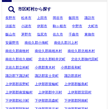
市区町村から探す
長野市
松本市
上田市
岡谷市
飯田市
諏訪市
須坂市
小諸市
伊那市
駒ヶ根市
中野市
大町市
飯山市
茅野市
塩尻市
佐久市
千曲市
東御市
安曇野市
南佐久郡小海町
南佐久郡川上村
南佐久郡南牧村
南佐久郡南相木村
南佐久郡北相木村
南佐久郡佐久穂町
北佐久郡軽井沢町
北佐久郡御代田町
北佐久郡立科町
小県郡青木村
小県郡長和町
諏訪郡下諏訪町
諏訪郡富士見町
諏訪郡原村
上伊那郡辰野町
上伊那郡箕輪町
上伊那郡飯島町
上伊那郡南箕輪村
上伊那郡中川村
上伊那郡宮田村
下伊那郡松川町
下伊那郡高森町
下伊那郡阿南町
下伊那郡阿智村
下伊那郡平谷村
下伊那郡根羽村