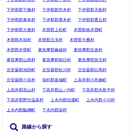
下伊那郡下條村
下伊那郡売木村
下伊那郡天龍村
下伊那郡泰阜村
下伊那郡喬木村
下伊那郡豊丘村
下伊那郡大鹿村
木曽郡上松町
木曽郡南木曽町
木曽郡木祖村
木曽郡王滝村
木曽郡大桑村
木曽郡木曽町
東筑摩郡麻績村
東筑摩郡生坂村
東筑摩郡山形村
東筑摩郡朝日村
東筑摩郡筑北村
北安曇郡池田町
北安曇郡松川村
北安曇郡白馬村
北安曇郡小谷村
埴科郡坂城町
上高井郡小布施町
上高井郡高山村
下高井郡山ノ内町
下高井郡木島平村
下高井郡野沢温泉村
上水内郡信濃町
上水内郡小川村
上水内郡飯綱町
下水内郡栄村
路線から探す