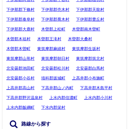
下伊那郡下條村
下伊那郡売木村
下伊那郡天龍村
下伊那郡泰阜村
下伊那郡喬木村
下伊那郡豊丘村
下伊那郡大鹿村
木曽郡上松町
木曽郡南木曽町
木曽郡木祖村
木曽郡王滝村
木曽郡大桑村
木曽郡木曽町
東筑摩郡麻績村
東筑摩郡生坂村
東筑摩郡山形村
東筑摩郡朝日村
東筑摩郡筑北村
北安曇郡池田町
北安曇郡松川村
北安曇郡白馬村
北安曇郡小谷村
埴科郡坂城町
上高井郡小布施町
上高井郡高山村
下高井郡山ノ内町
下高井郡木島平村
下高井郡野沢温泉村
上水内郡信濃町
上水内郡小川村
上水内郡飯綱町
下水内郡栄村
路線から探す