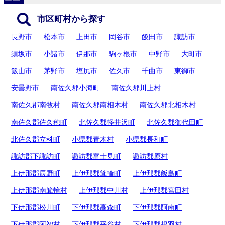
市区町村から探す
長野市
松本市
上田市
岡谷市
飯田市
諏訪市
須坂市
小諸市
伊那市
駒ヶ根市
中野市
大町市
飯山市
茅野市
塩尻市
佐久市
千曲市
東御市
安曇野市
南佐久郡小海町
南佐久郡川上村
南佐久郡南牧村
南佐久郡南相木村
南佐久郡北相木村
南佐久郡佐久穂町
北佐久郡軽井沢町
北佐久郡御代田町
北佐久郡立科町
小県郡青木村
小県郡長和町
諏訪郡下諏訪町
諏訪郡富士見町
諏訪郡原村
上伊那郡辰野町
上伊那郡箕輪町
上伊那郡飯島町
上伊那郡南箕輪村
上伊那郡中川村
上伊那郡宮田村
下伊那郡松川町
下伊那郡高森町
下伊那郡阿南町
下伊那郡阿智村
下伊那郡平谷村
下伊那郡根羽村