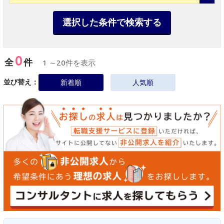
選択した条件で検索する
0
全
件
1 ～20件を表示
並び替え：
新着順
人気順