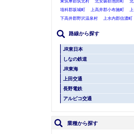
東筑摩郡筑北村
北安曇郡池田町
北
埴科郡坂城町
上高井郡小布施町
上
下高井郡野沢温泉村
上水内郡信濃町
路線から探す
JR東日本
しなの鉄道
JR東海
上田交通
長野電鉄
アルピコ交通
業種から探す