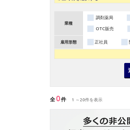
調剤薬局
業種
OTC販売
正社員
雇用形態
0
全
件
1 ～20件を表示