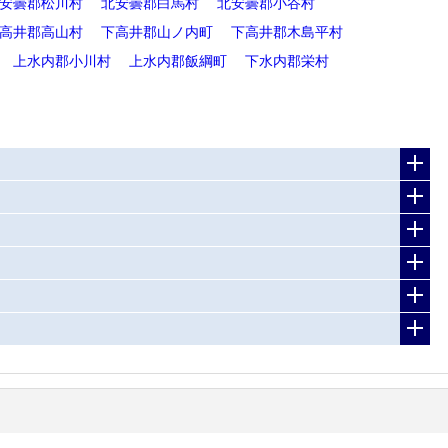
安曇郡松川村
北安曇郡白馬村
北安曇郡小谷村
高井郡高山村
下高井郡山ノ内町
下高井郡木島平村
上水内郡小川村
上水内郡飯綱町
下水内郡栄村