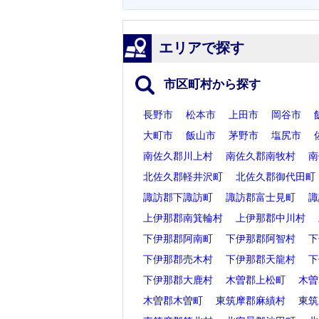
エリアで探す
市区町村から探す
長野市
松本市
上田市
岡谷市
大町市
飯山市
茅野市
塩尻市
南佐久郡川上村
南佐久郡南牧村
南
北佐久郡軽井沢町
北佐久郡御代田町
諏訪郡下諏訪町
諏訪郡富士見町
諏
上伊那郡南箕輪村
上伊那郡中川村
下伊那郡阿南町
下伊那郡阿智村
下
下伊那郡売木村
下伊那郡天龍村
下
下伊那郡大鹿村
木曽郡上松町
木曽
木曽郡木曽町
東筑摩郡麻績村
東筑