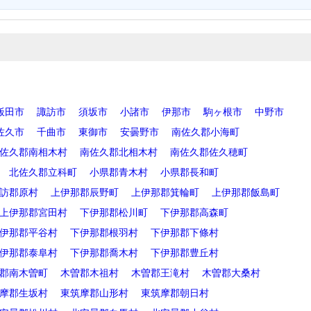
飯田市
諏訪市
須坂市
小諸市
伊那市
駒ヶ根市
中野市
佐久市
千曲市
東御市
安曇野市
南佐久郡小海町
佐久郡南相木村
南佐久郡北相木村
南佐久郡佐久穂町
北佐久郡立科町
小県郡青木村
小県郡長和町
訪郡原村
上伊那郡辰野町
上伊那郡箕輪町
上伊那郡飯島町
上伊那郡宮田村
下伊那郡松川町
下伊那郡高森町
伊那郡平谷村
下伊那郡根羽村
下伊那郡下條村
伊那郡泰阜村
下伊那郡喬木村
下伊那郡豊丘村
郡南木曽町
木曽郡木祖村
木曽郡王滝村
木曽郡大桑村
摩郡生坂村
東筑摩郡山形村
東筑摩郡朝日村