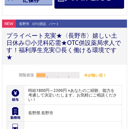
NEW
長野市
OTC併設
パート
プライベート充実★〈長野市〉嬉しい土
日休み◎小児科応需★OTC併設薬局求人で
す！福利厚生充実◎長く働ける環境です
★
閲覧状況
今が狙い目！
時給1800円～2300円 ※あなたのご経験、能力を
考慮して決定いたします。お気軽にご相談くださ
い！
長野県 長野市