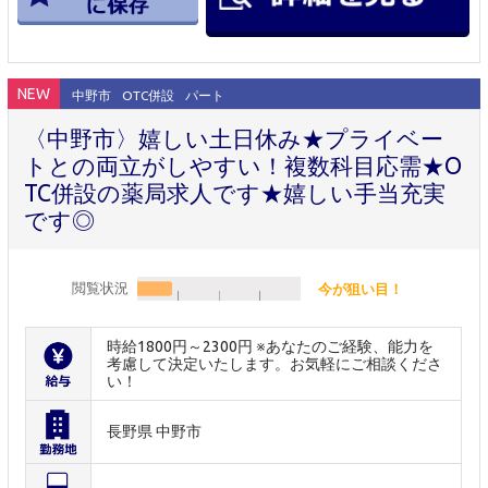
NEW
中野市
OTC併設
パート
〈中野市〉嬉しい土日休み★プライベー
トとの両立がしやすい！複数科目応需★O
TC併設の薬局求人です★嬉しい手当充実
です◎
閲覧状況
今が狙い目！
時給1800円～2300円 ※あなたのご経験、能力を
考慮して決定いたします。お気軽にご相談くださ
い！
長野県 中野市