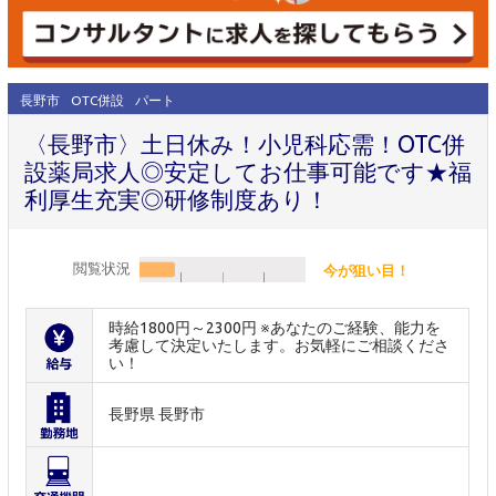
長野市
OTC併設
パート
〈長野市〉土日休み！小児科応需！OTC併
設薬局求人◎安定してお仕事可能です★福
利厚生充実◎研修制度あり！
閲覧状況
今が狙い目！
時給1800円～2300円 ※あなたのご経験、能力を
考慮して決定いたします。お気軽にご相談くださ
い！
長野県 長野市