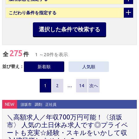
こだわり条件
を指定する
選択した条件で検索する
275
全
件
1 ～20件を表示
並び替え：
新着順
人気順
1
2
…
14
次へ
NEW
須坂市
調剤
正社員
＼高額求人／年収700万円可能！〈須坂
市〉 人気の土日休み求人です◎プライベ
ートも充実☆経験・スキルをいかして収