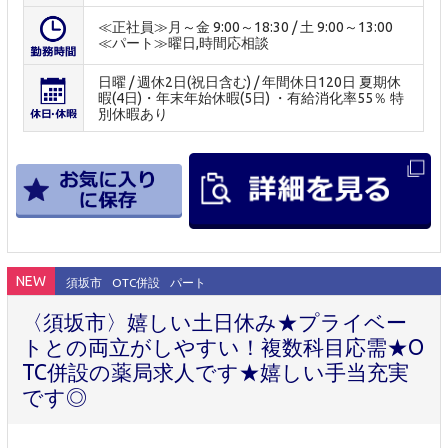
≪正社員≫月～金 9:00～18:30 / 土 9:00～13:00
≪パート≫曜日,時間応相談
日曜 / 週休2日(祝日含む) / 年間休日120日 夏期休
暇(4日)・年末年始休暇(5日) ・有給消化率55％ 特
別休暇あり
NEW
須坂市
OTC併設
パート
〈須坂市〉嬉しい土日休み★プライベー
トとの両立がしやすい！複数科目応需★O
TC併設の薬局求人です★嬉しい手当充実
です◎