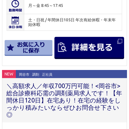
月～金 8:45～17:45
土・日祝 / 年間休日105日 年次有給休暇・年末年
始休暇
NEW
岡谷市
調剤
正社員
＼高額求人／年収700万円可能！<岡谷市>
総合診療科応需の調剤薬局求人です！【年
間休日120日】在宅あり！在宅の経験をし
っかり積みたいならぜひお問合せ下さい
◎