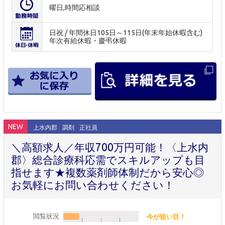
曜日,時間応相談
日祝 / 年間休日105日～115日(年末年始休暇含む)
年次有給休暇・慶弔休暇
NEW
上水内郡
調剤
正社員
＼高額求人／年収700万円可能！〈上水内
郡〉総合診療科応需でスキルアップも目
指せます★複数薬剤師体制だから安心◎
お気軽にお問い合わせください！
閲覧状況
今が狙い目！