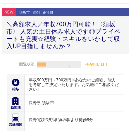
NEW
須坂市
調剤
正社員
＼高額求人／年収700万円可能！〈須坂
市〉 人気の土日休み求人です◎プライベ
ートも充実☆経験・スキルをいかして収
入UP目指しませんか？
閲覧状況
今が狙い目！
年収500万円～700万円 ※あなたのご経験、能力
を考慮して決定いたします。お気軽にご相談くだ
さい！
長野県 須坂市
長野電鉄長野線 須坂駅より徒歩9分