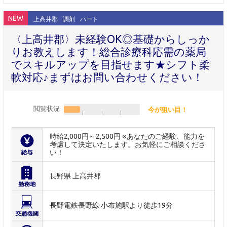
NEW
上高井郡
調剤
パート
〈上高井郡〉未経験OK◎基礎からしっか
りお教えします！総合診療科応需の薬局
でスキルアップを目指せます★シフト柔
軟対応♪まずはお問い合わせください！
閲覧状況
今が狙い目！
時給2,000円～2,500円 ※あなたのご経験、能力を
考慮して決定いたします。お気軽にご相談くださ
い！
長野県 上高井郡
長野電鉄長野線 小布施駅より徒歩19分