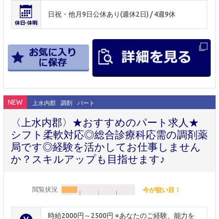
日祝・他月9日公休あり(週休2日) / 4週9休
NEW
上水内郡
調剤
パート
〈上水内郡〉★おすすめのパート求人★
シフト柔軟対応◎総合診療科応需の調剤薬
局です◎経験を活かしてお仕事しません
か？スキルアップも目指せます♪
閲覧状況
今が狙い目！
時給2000円～2500円 ※あなたのご経験、能力を