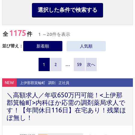
選択した条件で検索する
1175
全
件
1 ～20件を表示
並び替え：
新着順
人気順
1
2
…
59
次へ
NEW
上伊那郡箕輪町
調剤
正社員
＼高額求人／年収650万円可能！<上伊那
郡箕輪町>内科ほか応需の調剤薬局求人で
す！【年間休日116日】在宅あり！残業ほ
ぼ無し！