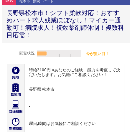
NEW
松本市
病院
パート
長野県松本市！シフト柔軟対応！おすす
めパート求人残業ほぼなし！マイカー通
勤可！病院求人！複数薬剤師体制！複数科
目応需！
閲覧状況
今が狙い目！
時給2100円 ※あなたのご経験、能力を考慮して決
定いたします。お気軽にご相談ください！
長野県 松本市
-
曜日,時間はお気軽にご相談ください