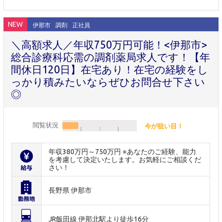
NEW
伊那市
調剤
正社員
＼高額求人／年収750万円可能！<伊那市>
総合診療科応需の調剤薬局求人です！【年
間休日120日】在宅あり！在宅の経験をし
っかり積みたいならぜひお問合せ下さい
◎
閲覧状況
今が狙い目！
年収380万円～750万円 ※あなたのご経験、能力
を考慮して決定いたします。お気軽にご相談くだ
さい！
長野県 伊那市
JR飯田線 伊那北駅より徒歩16分