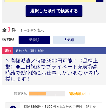
選択した条件で検索する
3
全
件
1 ～3件を表示
並び替え：
新着順
人気順
NEW
足柄上郡
調剤
派遣
＼高額派遣／時給3600円可能！〈足柄上
郡〉◆土日祝休でプライベート充実◎高
時給で効率的にお仕事したいあなたを応
援します！
閲覧状況
閲覧者増加中！
時給2890円～3600円 ※あなたのご経験、能力を