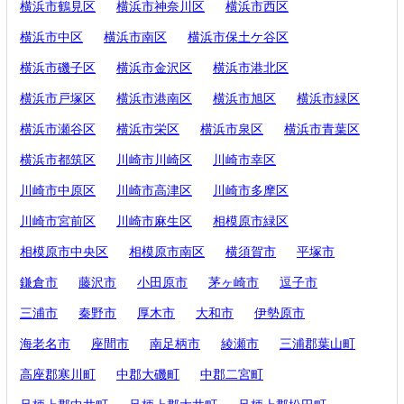
横浜市鶴見区
横浜市神奈川区
横浜市西区
横浜市中区
横浜市南区
横浜市保土ケ谷区
横浜市磯子区
横浜市金沢区
横浜市港北区
横浜市戸塚区
横浜市港南区
横浜市旭区
横浜市緑区
横浜市瀬谷区
横浜市栄区
横浜市泉区
横浜市青葉区
横浜市都筑区
川崎市川崎区
川崎市幸区
川崎市中原区
川崎市高津区
川崎市多摩区
川崎市宮前区
川崎市麻生区
相模原市緑区
相模原市中央区
相模原市南区
横須賀市
平塚市
鎌倉市
藤沢市
小田原市
茅ヶ崎市
逗子市
三浦市
秦野市
厚木市
大和市
伊勢原市
海老名市
座間市
南足柄市
綾瀬市
三浦郡葉山町
高座郡寒川町
中郡大磯町
中郡二宮町