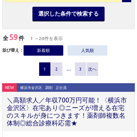
選択した条件で検索する
59
全
件
1 ～20件を表示
並び替え：
新着順
人気順
1
2
…
3
次へ
NEW
横浜市金沢区
調剤
正社員
＼高額求人／年収700万円可能！〈横浜市
金沢区〉在宅あり◎ニーズが増える在宅
のスキルが身につきます！薬剤師複数名
体制◎総合診療科応需★