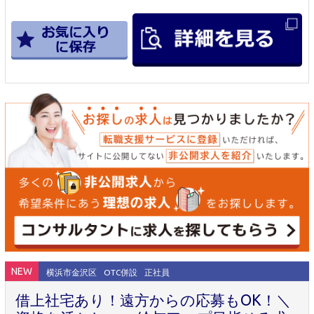
NEW
横浜市金沢区
OTC併設
正社員
借上社宅あり！遠方からの応募もOK！＼