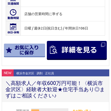
店舗の営業時間に準ずる
日曜 / 週休2日(祝日含む) / 年間休日106日
NEW
横浜市金沢区
調剤
正社員
＼高額求人／年収600万円可能！〈横浜市
金沢区〉経験者大歓迎★住宅手当あり◎ま
ずはご相談ください♪
閲覧状況
今が狙い目！