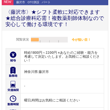
NEW
藤沢市
OTC併設
パート
〈藤沢市〉★シフト柔軟に対応できます
★総合診療科応需！複数薬剤師体制なので
安心して働ける環境です！
閲覧状況
今が狙い目！
時給1800円～2200円 ※あなたのご経験・能力を
考慮して決定いたします。お気軽にご相談くださ
い！
神奈川県 藤沢市
-
曜日,時間はお気軽にご相談ください