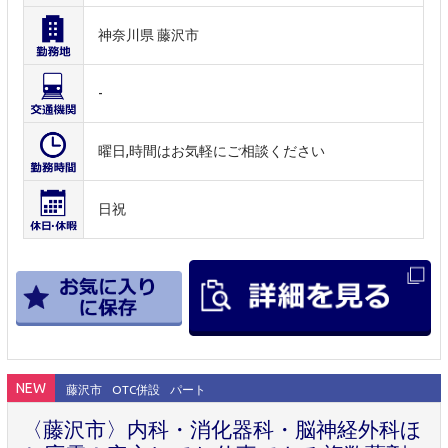
神奈川県 藤沢市
-
曜日,時間はお気軽にご相談ください
日祝
NEW
藤沢市
OTC併設
パート
〈藤沢市〉内科・消化器科・脳神経外科ほ