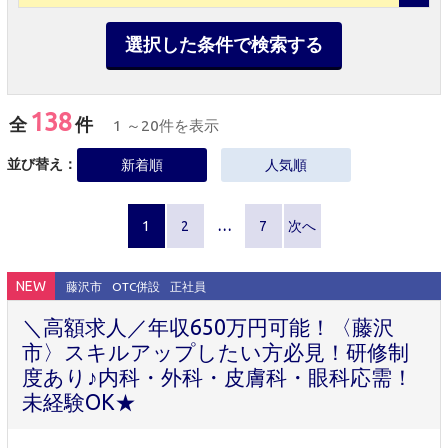
選択した条件で検索する
138
全
件
1 ～20件を表示
並び替え：
新着順
人気順
1
2
…
7
次へ
NEW
藤沢市
OTC併設
正社員
＼高額求人／年収650万円可能！〈藤沢
市〉スキルアップしたい方必見！研修制
度あり♪内科・外科・皮膚科・眼科応需！
未経験OK★