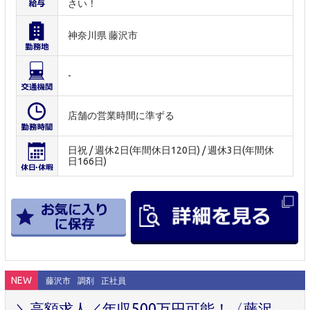
さい！
神奈川県 藤沢市
-
店舗の営業時間に準ずる
日祝 / 週休2日(年間休日120日) / 週休3日(年間休
日166日)
NEW
藤沢市
調剤
正社員
＼高額求人／年収500万円可能！〈藤沢