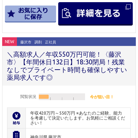
NEW
藤沢市
調剤
正社員
＼高額求人／年収550万円可能！〈藤沢
市〉【年間休日132日】18:30閉局！残業
なしでプライベート時間も確保しやすい
薬局求人です◎
閲覧状況
今が狙い目！
年収420万円～550万円 ※あなたのご経験、能力
を考慮して決定いたします。お気軽にご相談くだ
さい！
神奈川県 藤沢市